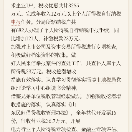
术企业1户，税收优惠共计3255
万元。完成年收入12万元以上个人所得税自行纳税
申报
任务。分局所辖纳税户共
有682人办理了个人所得税自行纳税申报手续，同
比增加121人，补缴税款23万元。
加强对上市公司及资本交易所得税进行专项检查，
积极做好档案资料的收集。做
好人民来信举报案件的查处工作，共查补入库个人
所得税23万元。税收挖潜增收
措施有效落实。认真学习贯彻落实淄博
市地税局
党
组理论学习中心组读书会精神，
借鉴兄弟单位税收管理经验做法，加强税收挖潜增
收措施的落实，认真落实《山
东民间借贷税收管理办法》，全年共代开发票16
份，征收营业税36.7万元。开展
电力行业个人所得税专项检查、金融业专项评估、