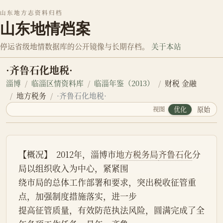
山东地方志资料归档
山东地情档案
停运省级地情数据库的公开镜像与长期存档。
关于本站
·齐鲁石化地税·
淄博
临淄区情资料库
临淄年鉴（2013）
财税 金融
地方税务
·齐鲁石化地税·
视图
优化
原始
【概况】  2012年，淄博市
地方税务局
齐鲁石化
分
局以组织收入为中心，紧紧围
绕市局的总体工作部署和要求，突出税收征管重
点，加强制度措施落实，进一步
提高征管质量，有效防范执法风险，圆满完成了全