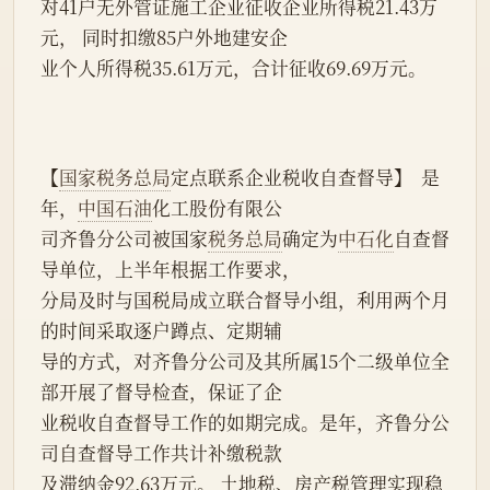
对41户无外管证施工企业征收企业所得税21.43万
元， 同时扣缴85户外地建安企
业个人所得税35.61万元，合计征收69.69万元。
【
国家税务总局
定点联系企业税收自查督导】  是
年，
中国石油
化工股份有限公
司齐鲁分公司被国家
税务总局
确定为
中石化
自查督
导单位，上半年根据工作要求，
分局及时与国税局成立联合督导小组，利用两个月
的时间采取逐户蹲点、定期辅
导的方式，对齐鲁分公司及其所属15个二级单位全
部开展了督导检查，保证了企
业税收自查督导工作的如期完成。是年，齐鲁分公
司自查督导工作共计补缴税款
及滞纳金92.63万元。 土地税、房产税管理实现稳