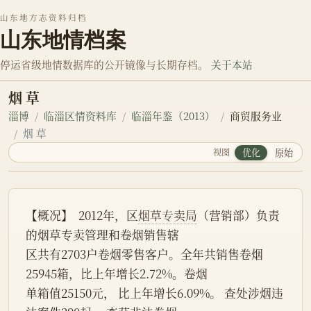
山东地方志资料归档
山东地情档案
停运省级地情数据库的公开镜像与长期存档。
关于本站
烟 草
淄博
临淄区情资料库
临淄年鉴（2013）
商贸服务业
烟 草
视图
优化
原始
【概况】  2012年，区
烟草专卖局
（营销部）负责
的烟草专卖管理和卷烟销售辖
区共有2703户卷烟零售客户。全年共销售卷烟
25945箱，比上年增长2.72%。卷烟
单箱值25150元， 比上年增长6.09%。 查处涉烟违