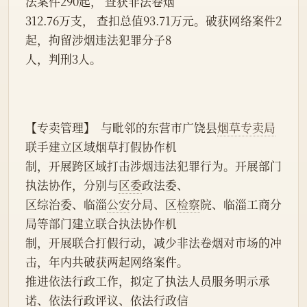
法案件290起， 查获非法卷烟
312.76万支， 查扣总值93.71万元。破获网络案件2
起，拘留涉烟违法犯罪分子8
人，判刑3人。
【专卖管理】  与毗邻的东营市广饶县
烟草专卖局
联手建立区域烟草打假协作机
制，开展跨区域打击涉烟违法犯罪行为。开展部门
执法协作，分别与
区委
政法委、
区综治委、临淄
公安
分局、区
检察
院、临淄工商分
局等部门建立联合执法协作机
制，开展联合打假行动，减少非法卷烟对市场的冲
击，年内共破获两起网络案件。
推进依法行政工作，拟定了执法人员服务明示承
诺、依法行政评议、依法行政信