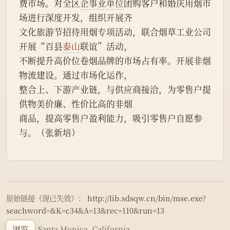
费市场。对全区
企事业单位
团购客户和婚庆用烟市
场进行深度开发，组织开展齐
文化旅游节招待用烟专项活动，联合烟草工业公司
开展“百县
泰山
联谊”活动，
不断提升高价位卷烟品牌的市场占有率。开展非烟
物流建设。通过市场化运作，
整合上、下游产业链，与供应商接洽，为零售户提
供物美价廉、性价比高的非烟
商品，提高零售户盈利能力，吸引零售户自愿参
与。（张新培）
原始链接（现已失效）：
http://lib.sdsqw.cn/bin/mse.exe?
seachword=&K=c34&A=13&rec=110&run=13
浏览
Made in Santa Monica, California.