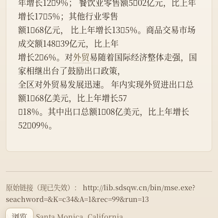
年增长129％； 餐饮业零售额502亿元，比上年
增长175％；其他行业零售
额168亿元， 比上年增长135％。商品交易市场
成交额14839亿元，比上年
增长26％。对
外贸
易随着国际经济整体走强，国
家相继出台了鼓励出口政策，
全区对外贸易发展迅速。 年内实现外贸进出口总
额168亿美元，比上年增长57
18％。其中出口总额108亿美元，比上年增长
5209％。
原始链接（现已失效）：
http://lib.sdsqw.cn/bin/mse.exe?
seachword=&K=c34&A=1&rec=99&run=13
浏览
Made in Santa Monica, California.