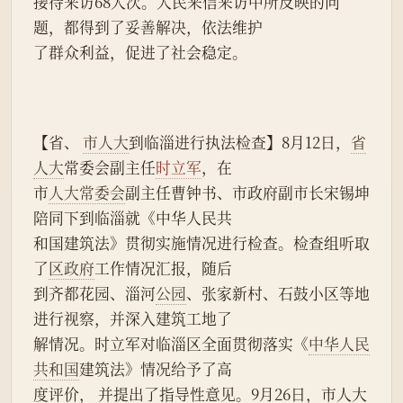
接待来访68人次。人民来信来访中所反映的问
题，都得到了妥善解决，依法维护
了群众利益，促进了社会稳定。
【省、 
市人大
到临淄进行执法检查】8月12日，
省
人大
常委会副主任
时立军
，在
市
人大常委会
副主任曹钟书、市政府副市长宋锡坤
陪同下到临淄就《中华人民共
和国建筑法》贯彻实施情况进行检查。检查组听取
了
区政府
工作情况汇报，随后
到齐都花园、淄河
公园
、张家新村、石鼓小区等地
进行视察，并深入建筑工地了
解情况。时立军对临淄区全面贯彻落实《
中华人民
共和国
建筑法》情况给予了高
度评价， 并提出了指导性意见。9月26日，市人大