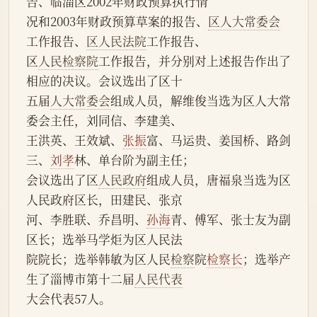
告、临淄区2002年财政预算执行情
况和2003年财政预算草案的报告、
区人大常委会
工作报告、
区人民法院
工作报告、
区
人民检察院
工作报告，并分别对上述报告作出了
相应的决议。会议选出了区十
五届
人大常委会
组成人员，解维俊当选为区人大常
委会主任，刘同信、李建美、
王洪英、王效斌、
张振
富、马运贵、姜国桥、路剑
三、
刘孝
林、单台阶为副主任；
会议选出了区
人民政府
组成人员，唐福泉当选为区
人民政府区长，田建民、张京
河、李胜联、乔昌明、
孙海
青、傅军、张士友为副
区长；选举马学炬为区人民法
院院长；选举韩敏为区人民
检察
院
检察长
；选举产
生了淄博市第十二届
人民代表
大会代表57人。