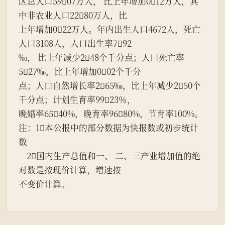
区总人口5907万人， 比上年增加012万人，其
中非农业人口2280万人，比
上年增加022万人。年内出生人口4672人，死亡
人口3108人，人口出生率792
‰， 比上年减少248个千分点；人口死亡率
527‰，比上年增加002个千分
点；人口自然增长率265‰，比上年减少250个
千分点；计划生育率9923％，
晚婚率6540%，晚育率9680%，
节育
率100%。
注：1本公报中的部分数据为快报数或初步统计
数
    2国内生产总值和一、 二、三产业增加值的绝
对数是按现价计算，增速按
不变价计算。