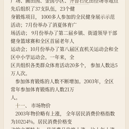
广场、圃田园、金茵小区、
齐鲁石化
田径场等地点
先后组织了37支队伍，23个健
身锻炼项目， 1000多人参加的全民健身展示示范
活动；7月份举办了消夏体育广
场活动； 9月份举办了第二届乡镇、街道领导干部
健身篮球赛和全区首届老年人
运动会；10月份举办了第八届区直机关运动会和全
区中小学运动会。一年来，全
区共组织各类群众体育活动20多个， 参加人数达5
万人次。
    参加体育锻炼的人数不断增加。2003年，全区
常年参加体育锻炼的人数21万
人。
十一
、 市场物价
    2003年物价略有上涨， 全年居民消费价格指数
为1024%。居民消费价格变