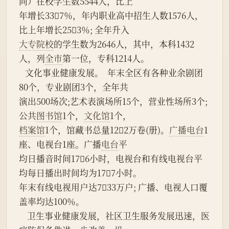
同）在校学生数5544人，比上
年增长337％，年内职业高中招生人数1576人，
比上年增长253％; 全年升入
大专院校
的学生数为2646人，其中，本科1432
人，列
全市
第一位，专科1214人。
   文化事业健康发展。  年末全区有各种业余剧团
80个，专业剧团3个，全年共
演出500场次;艺术表演场所15个，营业性场所3个;
公共
图书馆
1个，
文化馆
1个，
档案馆
1个，馆藏书总量122万卷(册)。
广播电台
1
座、电视台1座。广播
电台
平
均日播音时间176小时，电视台和有线电视台平
均每日播出时间均为177小时。
年末有线电视用户达733万户; 广播、电视人口覆
盖率均达100％。
    卫生事业健康发展，社区卫生服务发展迅速，医