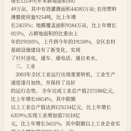
增长124%;年末耕地面积50
49万亩，其中有效灌溉面积4485万亩; 农用塑料
薄膜使用量9254吨，比上年增
长245%；地膜覆盖面积984万亩，比上年增长
05%，占耕地面积的比重由上
年的1905%，上升到今年的1950%。全区农村
基础设施建设有了新变化，实现
了
村村通
电，通车、通电话、通自来水。
    三、工业
    2003年全区工业运行出现重要转机，工业生产
速度逐月加快，并保持了良好
的运行态势。 全年完成工业总产值23788亿元，
比上年增长684%。其中限额
以上工业总产值达到12534亿元，比上年增长
639%;实现工业增加值7318亿
元，比上年增长561%。其中限额以上工业企业实