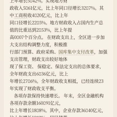
上年增长542%。实现地方财
政收入561亿元，比上年同口径增长327%。其
中
工商税
收420亿元，比上年
同口径增长225%。地方财政收入占国内生产总
值的比重达到253%，比上年提
高007个百分点。 在财政支出上，全区进一步加
大支出结构调整力度，积极推
行部门预算、政府采购、
国库集中支付改革
，加强
支出管理，财政支出较好地体
现了保工资、 保稳定、保法定支出的总体要求，
全年财政支出636亿元，比上
年增长276%。全年财政收支相抵，已经连续23
年实现了财政收支平衡。
    各项存款保持快速增长。 年末，全区金融机构
各项存款余额16091亿元，
比上年增长188%。其中，企业存款3640亿元，