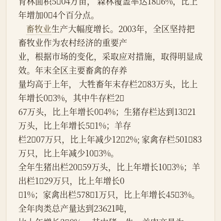
育林面积504万亩， 森林覆盖率达186%，比上
年增加04个百分点。
畜牧业
生产大幅度增长。2003年，全区坚持把
畜牧业作为农村经济的重要产
业，根据市场的变化，采取应对措施，取得明显成
效。年末全区主要畜禽的存养
量均高于上年， 大牲畜年末存栏283万头，比上
年增长03%，其中牛存栏2
67万头，比上年增长04%；生猪存栏达到1321
万头，比上年增长51%；羊存
栏207万只，比上年减少122%; 家禽存栏50183
万只，比上年减少103%。
全年生猪出栏2059万头，比上年增长103%；羊
出栏129万只，比上年增长0
1%；家禽出栏5781万只，比上年增长453%。
全年肉类总产量达到23621吨，