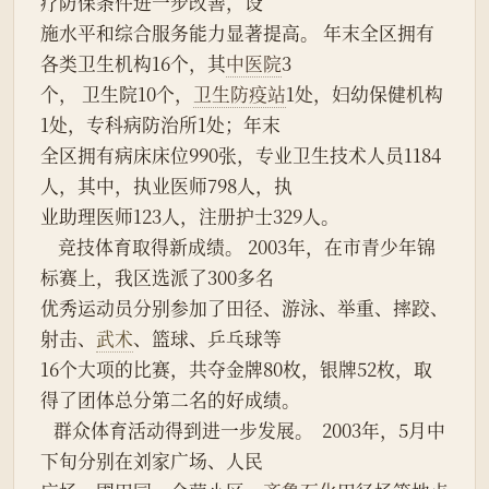
疗防保条件进一步改善，设
施水平和综合服务能力显著提高。 年末全区拥有
各类卫生机构16个，其
中医院
3
个， 卫生院10个，
卫生防疫站
1处，妇幼保健机构
1处，专科病防治所1处；年末
全区拥有病床床位990张，专业卫生技术人员1184
人，其中，执业医师798人，执
业助理医师123人，注册护士329人。
    竞技体育取得新成绩。 2003年，在市青少年锦
标赛上，我区选派了300多名
优秀运动员分别参加了田径、游泳、举重、摔跤、
射击、
武术
、篮球、乒乓球等
16个大项的比赛，共夺金牌80枚，银牌52枚，取
得了团体总分第二名的好成绩。
   群众体育活动得到进一步发展。  2003年，5月中
下旬分别在刘家广场、人民