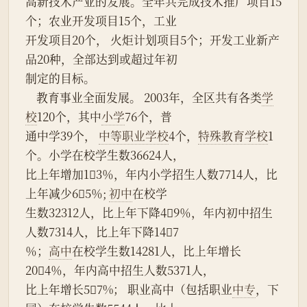
高新技术产业的发展。全年共完成技术推广项目15
个；农业开发项目15个，工业
开发项目20个， 火炬计划项目5个；开发工业新产
品20种，全部达到或超过年初
制定的目标。
    教育事业全面发展。 2003年，全区共有各类
学
校
120个，其中
小学
76个，普
通中学39个， 
中等职业学校
4个，
特殊教育学校
1
个。小学在校学生数36624人，
比上年增加13％，年内小学招生人数7714人，比
上年减少65％; 
初中
在校学
生数32312人，比上年下降49％，年内初中招生
人数7314人，比上年下降147
％；
高中
在校学生数14281人，比上年增长
204％，年内高中招生人数5371人，
比上年增长57%； 职业高中（包括职业
中专
，下