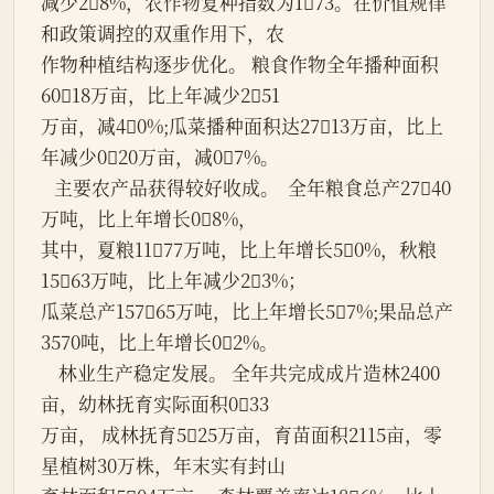
减少28%，农作物复种指数为173。在价值规律
和政策调控的双重作用下，农
作物种植结构逐步优化。 粮食作物全年播种面积
6018万亩，比上年减少251
万亩，减40%;瓜菜播种面积达2713万亩，比上
年减少020万亩，减07%。
   主要农产品获得较好收成。  全年粮食总产2740
万吨，比上年增长08%，
其中，夏粮1177万吨，比上年增长50%，秋粮
1563万吨，比上年减少23%；
瓜菜总产15765万吨，比上年增长57%;果品总产
3570吨，比上年增长02%。
    林业生产稳定发展。 全年共完成成片造林2400
亩，幼林抚育实际面积033
万亩， 成林抚育525万亩，育苗面积2115亩，零
星植树30万株，年末实有封山