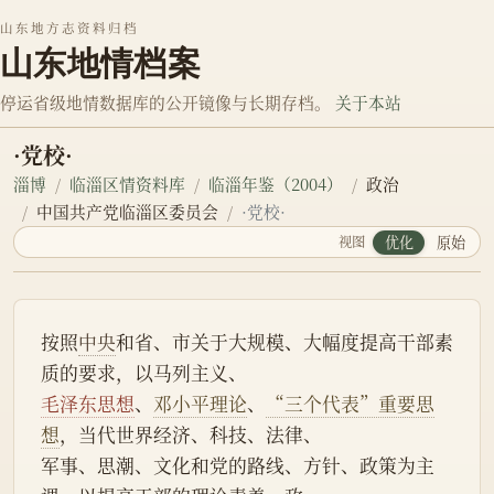
山东地方志资料归档
山东地情档案
停运省级地情数据库的公开镜像与长期存档。
关于本站
·党校·
淄博
临淄区情资料库
临淄年鉴（2004）
政治
中国共产党临淄区委员会
·党校·
视图
优化
原始
按照
中央
和省、市关于大规模、大幅度提高干部素
质的要求，以马列主义、
毛泽东思想
、
邓小平理论
、
“三个代表”重要思
想
，当代世界经济、科技、法律、
军事、思潮、文化和党的路线、方针、政策为主