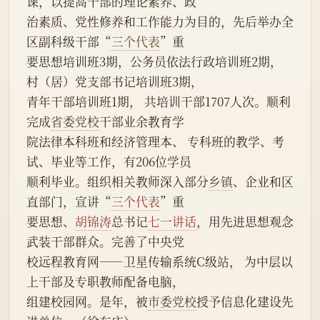
课，以提高干部的理论素养、政
治素质、党性修养和工作能力为目的，先后举办全
区副科级干部“
三个代表
”重
要思想培训班3期，公务员依法行政培训班2期，
村（居）党支部书记培训班3期，
青年干部培训班1期， 共培训干部1707人次。顺利
完成
省委党校
干部业余教育学
院法律本科班和经济管理本、 专科班的教学、考
试、毕业等工作，有206位学员
顺利毕业。组织相关教师深入部分
乡镇
、企业和区
直部门，宣讲“
三个代表
”重
要思想、
胡锦涛
总书记
七一讲话
，用先进思想观念
武装干部群众。完善了中央党
校远程教育网——卫星传输系统C级站， 为中层以
上干部及专职教师配备电脑，
组建校园网。是年，被
市委党校
授予信息化建设先