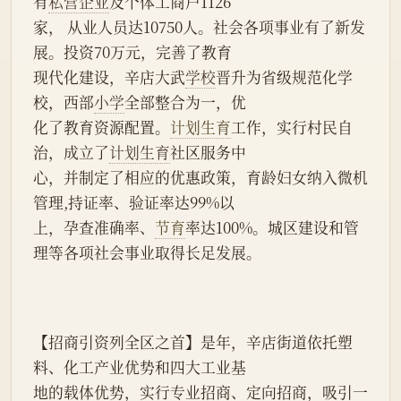
有
私营企业
及个体工商户1126
家， 从业人员达10750人。社会各项事业有了新发
展。投资70万元，完善了教育
现代化建设，辛店大武
学校
晋升为省级规范化学
校，西部
小学
全部整合为一，优
化了教育资源配置。
计划生育
工作，实行村民自
治，成立了
计划生育
社区服务中
心，并制定了相应的优惠政策，育龄妇女纳入微机
管理,持证率、验证率达99%以
上，孕查准确率、
节育
率达100%。城区建设和管
理等各项社会事业取得长足发展。
【招商引资列全区之首】是年，辛店街道依托塑
料、化工产业优势和四大工业基
地的载体优势，实行专业招商、定向招商，吸引一