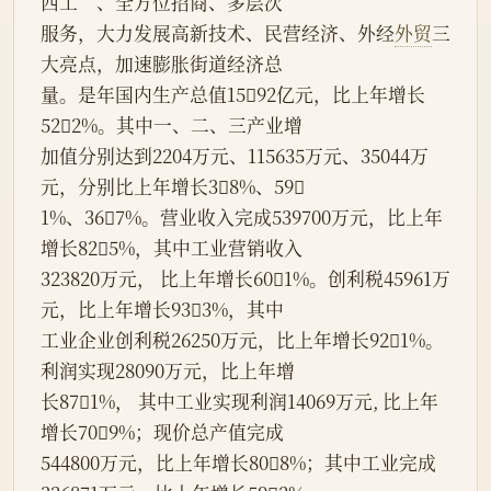
西工”、全方位招商、多层次
服务，大力发展高新技术、民营经济、外经
外贸
三
大亮点，加速膨胀街道经济总
量。是年国内生产总值1592亿元，比上年增长
522%。其中一、二、三产业增
加值分别达到2204万元、115635万元、35044万
元，分别比上年增长38%、59
1%、367%。营业收入完成539700万元，比上年
增长825%，其中工业营销收入
323820万元， 比上年增长601%。创利税45961万
元，比上年增长933%，其中
工业企业创利税26250万元，比上年增长921%。
利润实现28090万元，比上年增
长871%， 其中工业实现利润14069万元, 比上年
增长709%；现价总产值完成
544800万元，比上年增长808%；其中工业完成