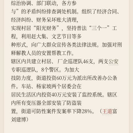
综治协调、部门联动，各方参
与”的矛盾纠纷排查调处机制。组织了经济合同、
经济纠纷、财务呆坏账大清理，
实现村居“阳光财务”，坚持普法“三个一”工
程，利用赶大集、文艺节目等多
种形式，向广大群众宣传各类法律法规。加强对刑
释解教人员的安置帮教工作。
辖区内共建立村居、 厂企巡逻队46支，两支
公安
专职巡逻队，8个警区。为加大
技防力度，街道投资60万元为派出所改善办公条
件。车站、杨家坡两个居委会在
居民生活区内投资40万元安装了监控系统。辖区
内所有变压器全部安装了防盗装
置，街道可防性案件发案率下降28％。（
王道
富
刘建博）