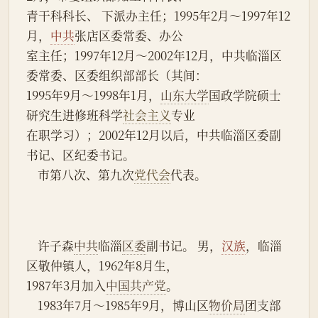
青干科科长、 下派办主任；1995年2月～1997年12
月，
中共
张店区委常委、办公
室主任；1997年12月～2002年12月，中共临淄区
委常委、区委组织部部长（其间：
1995年9月～1998年1月，
山东大学
国政学院硕士
研究生进修班科学
社会主义
专业
在职学习）；2002年12月以后，中共临淄区委副
书记、区纪委书记。
    市第八次、第九次
党代会
代表。
    许子森
中共
临淄
区委
副书记。 男，
汉族
，临淄
区敬仲镇人，1962年8月生，
1987年3月加入
中国共产党
。
    1983年7月～1985年9月，博山区
物价局
团支部