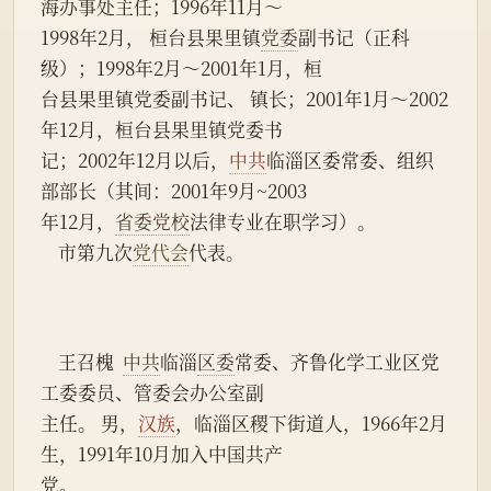
海办事处主任；1996年11月～
1998年2月， 桓台县果里镇
党委
副书记（正科
级）；1998年2月～2001年1月，桓
台县果里镇党委副书记、 镇长；2001年1月～2002
年12月，桓台县果里镇党委书
记；2002年12月以后，
中共
临淄区委常委、组织
部部长（其间：2001年9月~2003
年12月，
省委党校
法律专业在职学习）。
    市第九次
党代会
代表。
    王召槐  
中共
临淄
区委
常委、齐鲁化学工业区党
工委委员、管委会办公室副
主任。 男，
汉族
，临淄区稷下街道人，1966年2月
生，1991年10月加入中国共产
党。