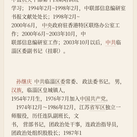
学习； 1994年2月~1998年2月，中联部信息编研室
书报文献处处长；1998年2月~
2000年6月， 
中央
政府驻香港特区联络办公室工
作；2000年6月~2003年10月，中
联部信息编研室工作；2003年10月以后，
中共
临
淄区委副书记（挂职）。
孙继庆
中共
临淄
区委
常委、 政法委书记。 男，
汉族
，临淄区皇城镇人，
1954年7月生，1976年7月加入
中国共产党
。
    1974年12月～1986年12月，江苏
省军区
独立一
师服役，历任连队副班长，文
书， 营部书记，团政治处干事，连政治指导员，
团政治处组织股股长；1987年1