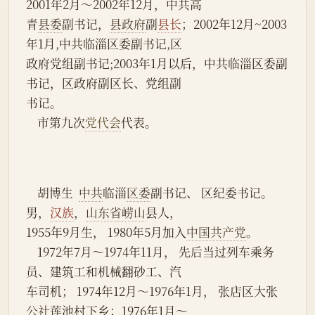
2001年2月～2002年12月，中共高
青
县委
副书记，
县政府
副
县长
；2002年12月~2003
年1月,中共临淄区委副书记,区
政府党组副书记;2003年1月以后，中共临淄区委副
书记，区政府副区长、党组副
书记。
    市第九次
党代会
代表。
    胡博生  
中共
临淄
区委
副书记、 区纪委书记。 
男，
汉族
，
山东省
崂山
县人，
1955年9月生， 1980年5月加入
中国共产党
。
    1972年7月～1974年11月， 先后当过列车乘务
员、建筑工和机械翻砂工、汽
车司机； 1974年12月～1976年1月， 张店区大张
公社
莲池村下乡；1976年1月～