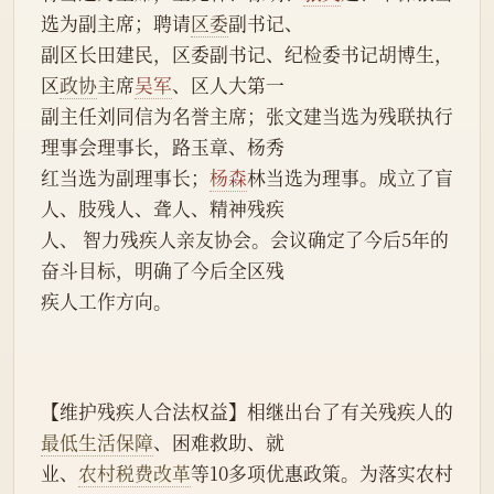
选为副主席；聘请
区委
副书记、
副区长田建民，区委副书记、纪检委书记胡博生，
区
政协
主席
吴军
、区人大第一
副主任刘同信为名誉主席；张文建当选为残联执行
理事会理事长，路玉章、杨秀
红当选为副理事长；
杨森
林当选为理事。成立了盲
人、肢残人、聋人、精神残疾
人、 智力残疾人亲友协会。会议确定了今后5年的
奋斗目标，明确了今后全区残
疾人工作方向。
【维护残疾人合法权益】相继出台了有关残疾人的
最低生活保障
、困难救助、就
业、
农村税费改革
等10多项优惠政策。为落实农村