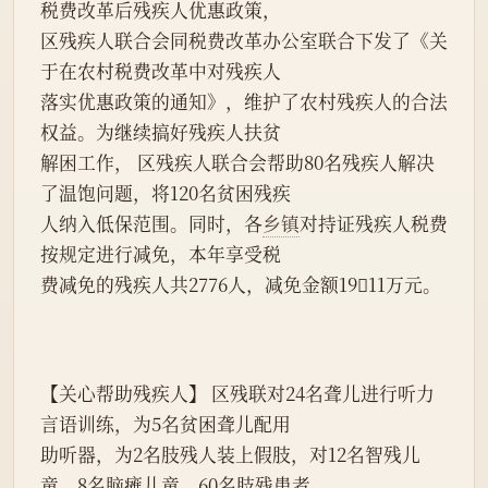
税费改革后残疾人优惠政策，
区残疾人联合会同税费改革办公室联合下发了《关
于在农村税费改革中对残疾人
落实优惠政策的通知》，维护了农村残疾人的合法
权益。为继续搞好残疾人扶贫
解困工作， 区残疾人联合会帮助80名残疾人解决
了温饱问题，将120名贫困残疾
人纳入低保范围。同时，各
乡镇
对持证残疾人税费
按规定进行减免，本年享受税
费减免的残疾人共2776人，减免金额1911万元。
【关心帮助残疾人】 区残联对24名聋儿进行听力
言语训练，为5名贫困聋儿配用
助听器，为2名肢残人装上假肢，对12名智残儿
童、8名脑瘫儿童、60名肢残患者