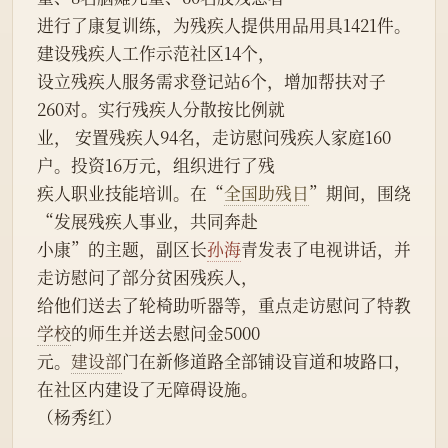
进行了康复训练，为残疾人提供用品用具1421件。
建设残疾人工作示范社区14个，
设立残疾人服务需求登记站6个，增加帮扶对子
260对。实行残疾人分散按比例就
业， 安置残疾人94名，走访慰问残疾人家庭160
户。投资16万元，组织进行了残
疾人职业技能培训。在“
全国助残日
”期间，围绕
“发展残疾人事业，共同奔赴
小康”的主题，副区长
孙海
青发表了电视讲话，并
走访慰问了部分贫困残疾人，
给他们送去了轮椅助听器等，重点走访慰问了特教
学校
的师生并送去慰问金5000
元。
建设部
门在新修道路全部铺设盲道和坡路口，
在社区内建设了无障碍设施。
（杨秀红）