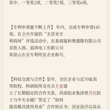
其中，一等奖2项，二等奖7项，三等奖6项。
【专利申请量不断上升】 年内，完成专利申请145
项。在
全市
开展的“无冒充专
利商场”评选活动中，东泰商厦和奥德隆有限公司
首批入围。晨鸿电工有限公司
荣获
山东省
专利
明星
企业称号。
【科技交流与合作】是年，全区企业与近70家高
等院校、科研院所及有关
专家
建
立了长期稳定的合作关系。西南铝业集团曾
苏民
院
士与中天永磁厂签定了“如何
提高模具使用寿命”合作协议书；
国家海洋局
高从