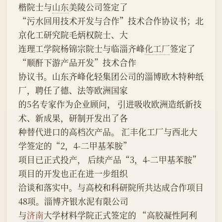
楷院士与
山东
美陵公司签定了
“污水回用技术开发与合作”技术合作协议书；北
京化工研究院毛炳权院士、大
连理工学院杨锦宗院士与临淄齐峰
化工厂
签定了
“顺酐下游产品开发”技术合作
协议书。山东齐峰化轻集团公司的淄博欧木特种纸
厂，聘任了德、法等欧洲国家
的5名专家作为企业顾问， 引进吸收欧洲造纸新技
术、新成果，研制开发出了各
种替代进口的高档次产品。 汇丰化工厂与西北大
学签定的“2，4-二甲基苯胺”
项目已正式投产， 后续产品“3，4-二甲基苯胺”
项目的开发也正在进一步组织
洽谈和落实中。与高校和科研院所共达成合作项目
48项。淄博齐银水泥有限公司
与
济南
大学材料学院正式签定的 “高胶凝性阿利