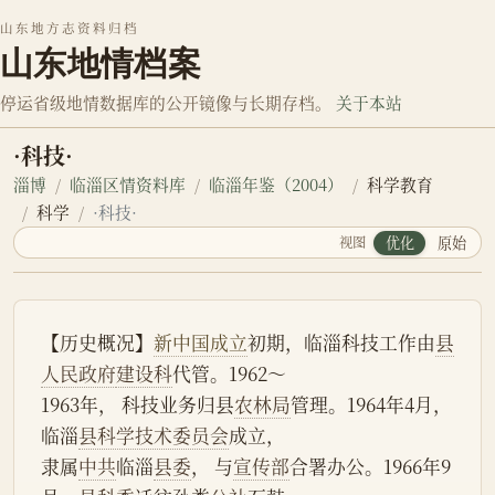
山东地方志资料归档
山东地情档案
停运省级地情数据库的公开镜像与长期存档。
关于本站
·科技·
淄博
临淄区情资料库
临淄年鉴（2004）
科学教育
科学
·科技·
视图
优化
原始
【历史概况】
新中国成立
初期，临淄科技工作由
县
人民政府
建设科
代管。1962～
1963年， 科技业务归县
农林局
管理。1964年4月，
临淄
县科学技术委员会
成立，
隶属
中共
临淄
县委
， 与
宣传部
合署办公。1966年9