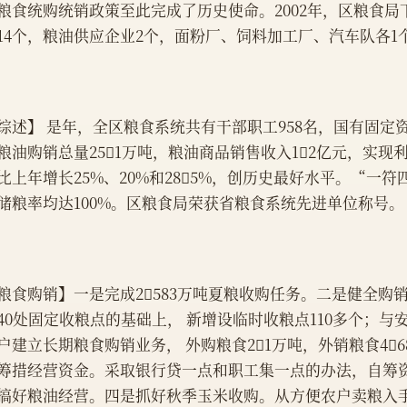
粮食统购统销政策至此完成了历史使命。2002年，区粮食局
14个，粮油供应企业2个，面粉厂、饲料加工厂、汽车队各1
综述】 是年，全区粮食系统共有干部职工958名，国有固定资
粮油购销总量251万吨，粮油商品销售收入12亿元，实现利
比上年增长25%、20%和285%，创历史最好水平。“一
储粮率均达100%。区粮食局荣获省粮食系统先进单位称号。
粮食购销】一是完成2583万吨夏粮收购任务。二是健全购
40处固定收粮点的基础上， 新增设临时收粮点110多个；与
户建立长期粮食购销业务， 外购粮食21万吨，外销粮食4
筹措经营资金。采取银行贷一点和职工集一点的办法，自筹资金
搞好粮油经营。四是抓好秋季玉米收购。从方便农户卖粮入