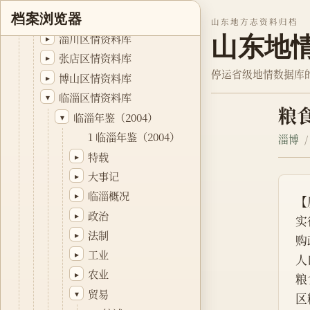
档案浏览器
淄博年鉴资料库
▸
山东地方志资料归档
山东地
淄川区情资料库
▸
张店区情资料库
▸
停运省级地情数据库
博山区情资料库
▸
临淄区情资料库
▾
粮
临淄年鉴（2004）
▾
1 临淄年鉴（2004）
淄博
特载
▸
大事记
▸
临淄概况
▸
【
政治
▸
实
法制
▸
购
工业
▸
人
农业
▸
粮
贸易
▾
区