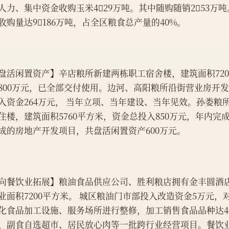
人力、集中资金收购玉米429万吨。其中随购随销253万
收购量达9186万吨，占全区粮食总产量的40%。
盘活闲置资产】辛店粮所新建两栋职工宿舍楼，建筑面积720
800万元，已全部交付使用。边河、高阳粮所沿街营业房开发建
入资金264万元， 当年立项、当年建设、当年见效。孙娄粮
住楼，建筑面积5760平方米，资金总投入850万元，年内完
成的房地产开发项目，共盘活闲置资产600万元。
向餐饮业拓展】粮油食品供应公司、胜利粮店拥有金丰圆酒
业面积7200平方米。 城区粮油门市部投入改造资金5万元，
化食品加工设施、服务场所进行整修，加工销售食品品种达4
、副食自选超市、居民放心肉等一批跨行业经营项目。餐饮