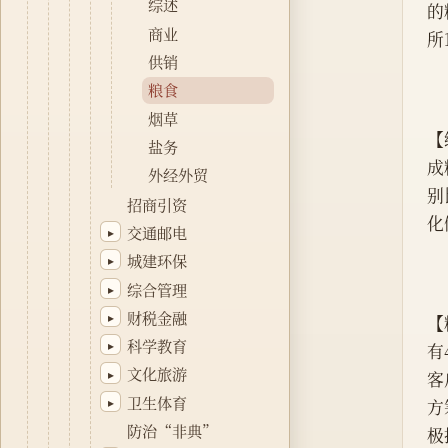
综述
的
商业
所
供销
粮食
烟草
【
盐务
成
外经外贸
别
招商引资
化
交通邮电
▸
城建环保
▸
综合管理
▸
财税金融
▸
【
科学教育
▸
有
文化旅游
▸
客
卫生体育
▸
方
防治“非典”
极