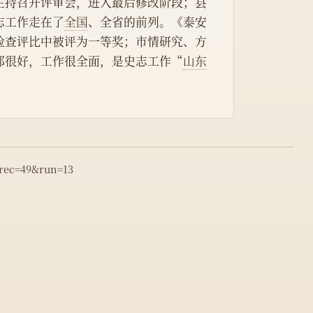
主持召开评审会，进入最后修改阶段；县
志工作走在了
全国
、全省的前列。《泰安
检查评比中被评为一等奖；市情研究、方
都很好，工作很全面，是史志工作“
山东
&rec=49&run=13