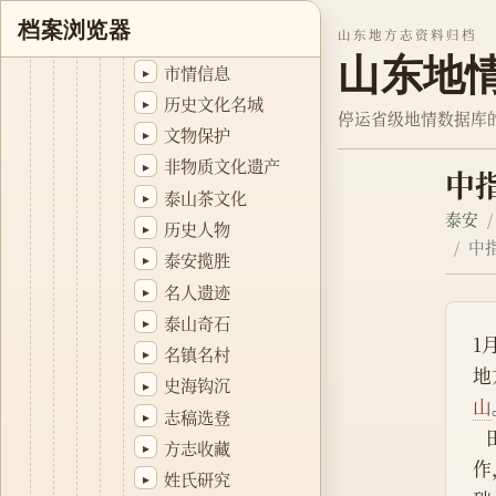
权威论坛
▸
档案浏览器
山东地方志资料归档
本刊特载
▸
山东地
市情信息
▸
历史文化名城
▸
停运省级地情数据库
文物保护
▸
非物质文化遗产
▸
中
泰山茶文化
▸
泰安
历史人物
▸
中
泰安揽胜
▸
名人遗迹
▸
泰山奇石
▸
1
名镇名村
▸
地
史海钩沉
▸
山
志稿选登
▸
方志收藏
▸
作
姓氏研究
▸