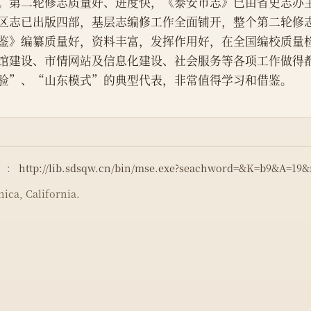
。第二轮修志质量好、进度快，《泰安市志》已由省史志办
区志已出版四部，基层志编修工作全面铺开，整个第二轮修
鉴》编纂质量好，资料丰富，发挥作用好，在全国编校质量
馆建设、市情网站及信息化建设、社会服务等各项工作做得
验”、“山东模式”的典型代表，非常值得学习和借鉴。
）：
http://lib.sdsqw.cn/bin/mse.exe?seachword=&K=b9&A=19
ica, California.