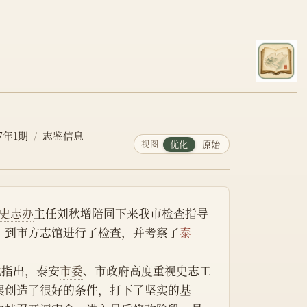
7年1期
志鉴信息
视图
优化
原始
史志办
主任刘秋增陪同下来我市检查指导
，到市方志馆进行了检查，并考察了
泰
他指出，泰安
市委
、市政府高度重视史志工
展创造了很好的条件，打下了坚实的基