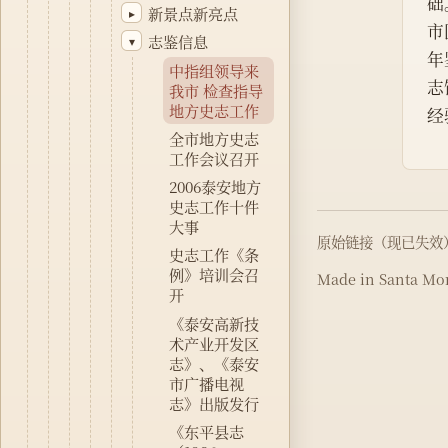
础
新景点新亮点
▸
市
志鉴信息
▾
年
中指组领导来
志
我市 检查指导
地方史志工作
经
全市地方史志
工作会议召开
2006泰安地方
史志工作十件
大事
原始链接（现已失效
史志工作《条
例》培训会召
Made in Santa Mon
开
《泰安高新技
术产业开发区
志》、《泰安
市广播电视
志》出版发行
《东平县志