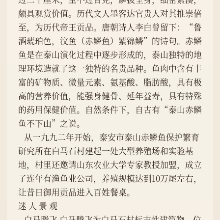
颇具观赏价值。历代文人墨客达官贵人对其推崇倍
至，为历代帝王贡品。唐朝诗人李白曾留下：“鲁
酒琥珀色，汶鱼（赤鳞鱼）紫锦鳞”的诗句。赤鳞
鱼是在泰山演化过程中逐步形成的，泰山独特的地
理环境造就了这一独特的名贵品种。鱼肉中含有丰
富的矿物质、微量元素、氨基酸、脂肪酸，具有极
高的营养价值，能强身健骨、延年益寿，具有特殊
的药用保健价值。自然条件下，自古有“泰山赤鳞
鱼不下山”之说。
   从一九九二年开始，泰安市泰山赤鳞鱼保护繁育
研究所在白马石村建起一处大型养殖场和实验基
地，村里还邀请山东农业大学专家教授加盟，成立
了连年有渔鱼业公司，养殖规模达到10万尾左右，
让昔日御用贡品进入百姓餐桌。
迷 人 景 观
   白马腾飞 白马腾飞为白马石村标志性建筑物，位