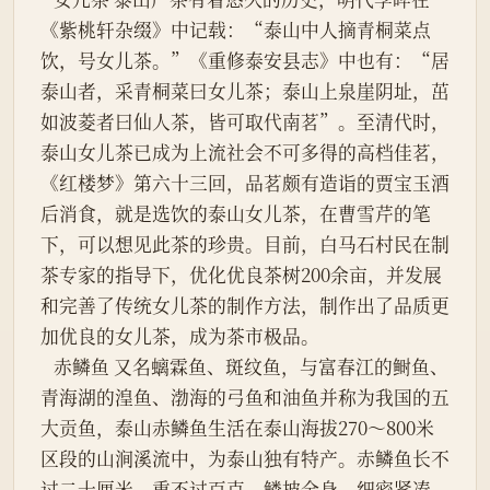
《紫桃轩杂缀》中记载：“泰山中人摘青桐菜点
饮，号女儿茶。”《重修泰安县志》中也有：“居
泰山者，采青桐菜曰女儿茶；泰山上泉崖阴址，茁
如波菱者曰仙人茶，皆可取代南茗”。至清代时，
泰山女儿茶已成为上流社会不可多得的高档佳茗，
《红楼梦》第六十三回，品茗颇有造诣的贾宝玉酒
后消食，就是选饮的泰山女儿茶，在曹雪芹的笔
下，可以想见此茶的珍贵。目前，白马石村民在制
茶专家的指导下，优化优良茶树200余亩，并发展
和完善了传统女儿茶的制作方法，制作出了品质更
加优良的女儿茶，成为茶市极品。
   赤鳞鱼 又名螭霖鱼、斑纹鱼，与富春江的鲥鱼、
青海湖的湟鱼、渤海的弓鱼和油鱼并称为我国的五
大贡鱼，泰山赤鳞鱼生活在泰山海拔270～800米
区段的山涧溪流中，为泰山独有特产。赤鳞鱼长不
过二十厘米，重不过百克，鳞披全身，细密紧凑，