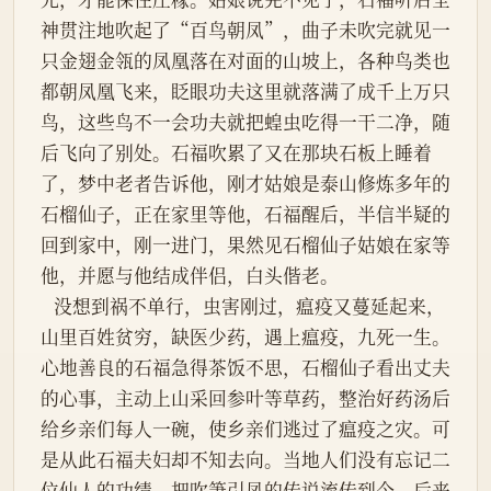
神贯注地吹起了“百鸟朝凤”，曲子未吹完就见一
只金翅金瓴的凤凰落在对面的山坡上，各种鸟类也
都朝凤凰飞来，眨眼功夫这里就落满了成千上万只
鸟，这些鸟不一会功夫就把蝗虫吃得一干二净，随
后飞向了别处。石福吹累了又在那块石板上睡着
了，梦中老者告诉他，刚才姑娘是泰山修炼多年的
石榴仙子，正在家里等他，石福醒后，半信半疑的
回到家中，刚一进门，果然见石榴仙子姑娘在家等
他，并愿与他结成伴侣，白头偕老。
   没想到祸不单行，虫害刚过，瘟疫又蔓延起来，
山里百姓贫穷，缺医少药，遇上瘟疫，九死一生。
心地善良的石福急得茶饭不思，石榴仙子看出丈夫
的心事，主动上山采回参叶等草药，整治好药汤后
给乡亲们每人一碗，使乡亲们逃过了瘟疫之灾。可
是从此石福夫妇却不知去向。当地人们没有忘记二
位仙人的功绩，把吹箫引凤的传说流传到今。后来