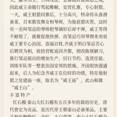
因此威王命随行驾起帷幄，安营扎寨，专心射猎。
一天，威王射猎回寨后，十分高兴，特命侍从备酒
备菜，召来歌伎舞女和琴师，为他获猎庆贺。这时
有一名叫邹忌的琴师把琴调好后却不弹，威王等得
不耐烦了，就催促他快弹。而邹忌巧用琴理来劝说
威王要专心治国、造福百姓,齐威王明白邹忌苦心
后聘其为相，收拾营帐返回齐都，彻改陈规陋习，
推行邹忌提出的增加生产、厉行节约、选贤任能、
训练军队等一整套治国安邦的措施。齐国很快强盛
起来，后人为纪念齐威王在位时的功绩，特在他射
猎之处建庙一座，取名为“威王庙”，此山称做
“威王山”。
丰 富 特 产
   红石榴 泰山大红石榴有五百多年的栽培历史，清
代曾定为贡品，是历代帝王朝泰山必备果品。主要
品种有胭脂红，金红、大白甜等。泰山大红石榴个