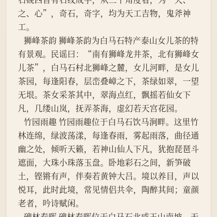
之、心”，奇石，奇字，均为天工吉物，鬼斧神
工。
   狮峰茶韵 狮峰茶韵为白马石特产泰山女儿茶的特
有景观。民谣曰：“南有狮峰龙井茶，北有狮峰女
儿茶”，白马石村北狮峰之麓，女儿河畔，是女儿
茶园，每逢阳春，层峦叠嶂之下，茶绿如翠，一望
无垠。茶女采茶其中，翠海点红，飘摇若仙女下
凡，几缕山岚，抚弄茶海，虚幻若天宫花园。
   竹园雨趣 竹园雨趣位于白马石饮马涧畔。这里竹
林连绵，绿波荡漾，每逢春雨，雾起雨落，曲径通
幽之处，倾听天籁，若神山仙人下凡，犹抱琵琶斗
遮面，大珠小珠落玉盘。卧地彩石之间，新笋破
土，铿锵有声，伴奏若黄钟大吕。境以养目，声以
悦耳，此时此境，常见情侣共伞，陶醉其间；童颜
老者，吟诗赋闲。
   碑林春晖 碑林春晖位于白马石北威王山南坡，天