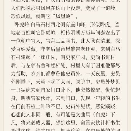
人们都说那只凤凰在这山上没走，变成了一道岭，
形似凤凰，就叫它“凤凰岭”。
   卧虎岭 白马石村西北侧有座山峰，形似卧虎，当
地老百姓叫它卧虎岭。相传明朝万历年间泰安出了
一位朝中官人，官拜三品尚书，此人耿直清廉，深
受百姓爱戴。年老后皇帝恩准告老还乡，来到白马
石村建起了一座庄园，叫史家庄园。史尚书进村
后，与左邻右舍和睦相处，村里人有了困难他都尽
力帮助，乡亲们都尊称他史员外。一天夜里，史员
外刚睡下，天就下起了大雨，朦胧中，史员外梦见
一只猛虎来到自家门口卧下，他突然惊醒，慌忙起
身，叫醒管家伙计，来到门口，发现一年轻的书生
在门前石板上呻吟不已，史员外见状，感觉蹊跷，
心想此人非同一般，有可能是文曲星（白虎）下
凡，将来必成大器，想到这里，命管家伙计将书生
抬进房内，请来郎中，把脉诊治，在史员外的关照