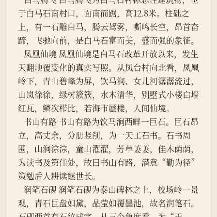
于白马石南村口，面南而踞，高12.8米。柱础之
上，有一石雕白马，腾云驾雾，嘶鸣长空，昂首奋
蹄，飞驰向前，是白马石富而美，盛而强的象征。
   凤凰仙境 凤凰仙境是白马石改革开放以来，发生
天翻地覆变化的真实写照。从凤台村向北看，凤凰
岭下，青山碧峰为屏，饮马涧、女儿河潺潺流过，
山岚徐徐，绿树簇簇，水木清华，别墅式小楼白墙
红瓦，鳞次栉比，若海市蜃楼，人间仙境。
   书山有路 书山有路为饮马涧西畔一巨石。巨石昂
立，高丈余，分册竖削，为一天工石书。石书周
围，山涧淙淙，童山濯濯，芳草萋萋，佳木荫荫，
为读书及第佳处，故曰书山有路，潜意“勤为径”
策勉后人耕读继世长。
   润笔石砚 润笔石砚为泰山碑林之上，校场岭一景
观，青石巨盘如黛，晶莹如覆墨池，故名润笔石。
石砚西首有石纹成字，从三个角度看，为“天、