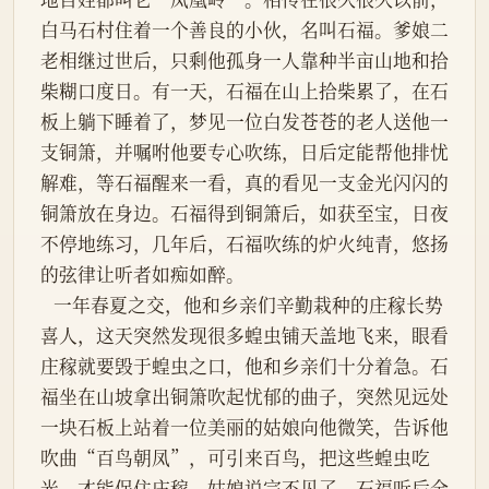
白马石村住着一个善良的小伙，名叫石福。爹娘二
老相继过世后，只剩他孤身一人靠种半亩山地和拾
柴糊口度日。有一天，石福在山上拾柴累了，在石
板上躺下睡着了，梦见一位白发苍苍的老人送他一
支铜箫，并嘱咐他要专心吹练，日后定能帮他排忧
解难，等石福醒来一看，真的看见一支金光闪闪的
铜箫放在身边。石福得到铜箫后，如获至宝，日夜
不停地练习，几年后，石福吹练的炉火纯青，悠扬
的弦律让听者如痴如醉。
   一年春夏之交，他和乡亲们辛勤栽种的庄稼长势
喜人，这天突然发现很多蝗虫铺天盖地飞来，眼看
庄稼就要毁于蝗虫之口，他和乡亲们十分着急。石
福坐在山坡拿出铜箫吹起忧郁的曲子，突然见远处
一块石板上站着一位美丽的姑娘向他微笑，告诉他
吹曲“百鸟朝凤”，可引来百鸟，把这些蝗虫吃
光，才能保住庄稼。姑娘说完不见了，石福听后全