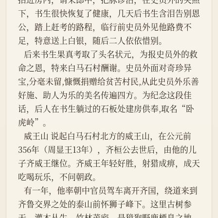
下，书生很快恢复了健康，几天后书生含泪告别恩
公，踏上赶考的路程，临行前史员外见他路费不
足，特意送上白银，随后二人依依惜别。
   后来书生果真考取了头名状元，为报史员外的救
命之恩，特来白马石村酬谢。史员外面对奇珍异
宝,分毫未留,慷慨捐赠给贫苦村民,从此史员外乐善
好施、助人为乐的美名传遍四方。为纪念这段佳
话，后人在书生躺过的石板处建房供奉,取名“卧
虎岭”。
   威王山 说起白马石村北方的威王山，在公元前
356年（周显王13年），齐桓公去世后，由他的儿
子齐威王继位。齐威王年轻好胜，射猎成痹，成天
吃喝玩乐，不问朝政。
   有一年，他率朝中官员驾车离开齐国，绕道来到
齐鲁交界之处的泰山前怀狮子峰下。这里古树参
天，灌木丛生，竹林茂密，是獐狍野鹿栖息之地，