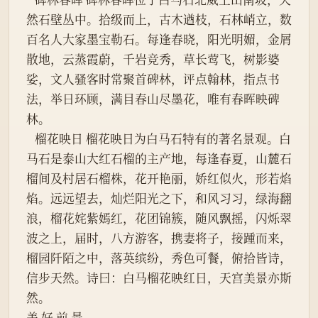
然石壁丛中。拾级而上，古木遒枝，石林峭立，数
百名人大家墨宝勒石。每逢春晓，阳光明媚，金屑
散地，云蒸霞蔚，千岩竞秀，草长莺飞，树影婆
娑，文人骚客时常聚首碑林，评点翰林，指点书
法，举日环顾，满目春山尽墨花，唯有春晖映碑
林。
   榴花映日 榴花映日为白马石特有的著名景观。白
马石是泰山大红石榴的主产地，每逢春夏，山麓石
榴间及村居石榴株，花开艳丽，娇红似火，形若焰
焰。远远望去，灿烂阳光之下，和风习习，绿海翻
浪，榴花姹紫嫣红，花团锦簇，随风飘摇，闪烁翠
波之上，届时，八方游客，携妻将子，接踵而来，
榴园阡陌之中，落英缤纷，秀色可餐，俯拾皆诗，
信步天然。诗曰：白马榴花映红日，天宫美景亦斯
然。
美 好 前 景