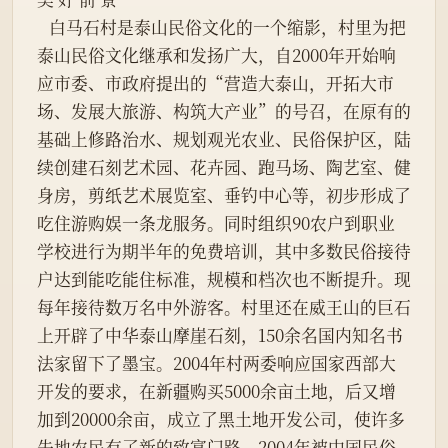
   白马石村是泰山民俗文化的一个缩影，村里为把
泰山民俗文化继承和发扬广大，自2000年开始响
应市委、市政府提出的“营造大泰山，开拓大市
场、发展大旅游、构筑大产业”的号召，在原有的
基础上修路治水、规划观光农业、民俗保护区，陆
续创建石刻艺术园、花卉园、跑马场、陶艺室、健
身房，剪纸艺术展览室、垂钓中心等，初步形成了
吃住游购娱一条龙服务。同时组织90农户到职业
学校进行为期半年的免费培训，其中多数民俗接待
户达到能吃能住标准，规模和档次也不断提升。现
每年接待数万名中外游客。村里还在威王山的巨石
上开辟了中华泰山摩崖石刻，150余名国内知名书
法家留下了墨宝。2004年村两委响应国家西部大
开发的要求，在新疆购买5000余亩土地，后又增
加到20000余亩，成立了黑土地开发公司，使许多
失地农民有了新的致富门路。2004年被中国民俗