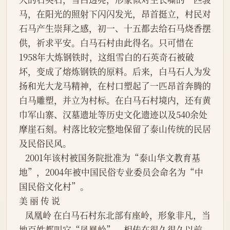
马，在阳光的照射下闪闪发光，昂首挺立，村民对
石马产生崇拜之感，初一、十五都去给石马烧香摆
供，祈求平安。白马石村由此得名。只可惜在
1958年大炼钢铁时，这组雪白的石英奇石被破
坏，变成了熔炼钢铁的原料。后来，白马石人为发
扬和光大龙马精神，在村口塑起了一匹昂首奔腾的
白马雕塑，并立为村标。在白马石村境内，还有黄
巾军山寨、汉墓遗址等历史文化遗迹以及540余处
摩崖石刻。村落比较完整地保留了泰山传统的民居
及民俗民风。
   2001年该村被国务院批准为“泰山华文教育基
地”，2004年被中国民俗专业委员会命名为“中
国民俗文化村”。
美 丽 传 说
   凤凰岭 在白马石村东北部有座岭，形象非凡，当
地百姓都叫它“凤凰岭”。相传在很久很久以前，