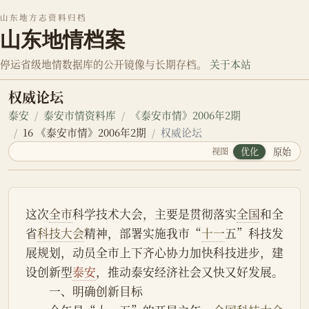
山东地方志资料归档
山东地情档案
停运省级地情数据库的公开镜像与长期存档。
关于本站
权威论坛
泰安
泰安市情资料库
《泰安市情》2006年2期
16 《泰安市情》2006年2期
权威论坛
视图
优化
原始
这次
全市
科学技术大会，主要是贯彻落实
全国
和全
省
科技大会
精神，部署实施我市“
十一
五”科技发
展规划，动员全市上下齐心协力加快科技进步，建
设创新型
泰安
，推动泰安经济社会又快又好发展。
　　一、明确创新目标