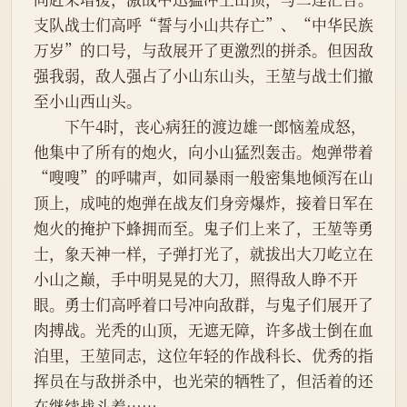
支队战士们高呼“誓与小山共存亡”、“中华民族
万岁”的口号，与敌展开了更激烈的拼杀。但因敌
强我弱，敌人强占了小山东山头，王堃与战士们撤
至小山西山头。
　　下午4时，丧心病狂的渡边雄一郎恼羞成怒，
他集中了所有的炮火，向小山猛烈轰击。炮弹带着
“嗖嗖”的呼啸声，如同暴雨一般密集地倾泻在山
顶上，成吨的炮弹在战友们身旁爆炸，接着日军在
炮火的掩护下蜂拥而至。鬼子们上来了，王堃等勇
士，象天神一样，子弹打光了，就拔出大刀屹立在
小山之巅，手中明晃晃的大刀，照得敌人睁不开
眼。勇士们高呼着口号冲向敌群，与鬼子们展开了
肉搏战。光秃的山顶，无遮无障，许多战士倒在血
泊里，王堃同志，这位年轻的作战科长、优秀的指
挥员在与敌拼杀中，也光荣的牺牲了，但活着的还
在继续战斗着……