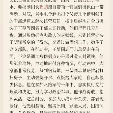
水，要挟副团长
程鹏
擅自带领一营回到徂徕山一带
活动。月底，
省委
电令赵杰司令员带几个精明强干
的干部迅速去解决该营归建。接电
后赵
杰司令员挑
选了王堃等四名干部立即行动，他们行程几天几
夜，通过敌伪据点和敌人的封锁线，来到该营处决
了阴谋叛变的于得水，又通过做思想工作，稳住了
这支部队。在行动中，王堃同志同志总是走在前
面，不论是通过敌伪据点还是通过敌人封锁线，他
都沉着冷静，主动地应付各种情况。行动途中，大
家都非常疲劳，每到宿营地，王堃同志总是忙着打
扫房子，主动去烧开水、煮饭给大家吃，自己却很
少休息。他在参加八路军的一年中，忠实执行党的
政策和决定，努力学习政治军事。他作战勇敢，指
挥灵活，吃苦耐劳，参加大小战斗十余次，都表现
很好。他光明磊落，坚持原则，顾全大局，团结同
志，关心群众，是我党的优秀党员和指挥员。