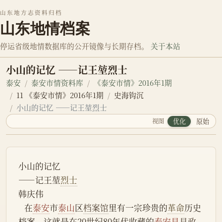
山东地方志资料归档
山东地情档案
停运省级地情数据库的公开镜像与长期存档。
关于本站
小山的记忆 ——记王堃烈士
泰安
泰安市情资料库
《泰安市情》2016年1期
11 《泰安市情》2016年1期
史海钩沉
小山的记忆 ——记王堃烈士
视图
优化
原始
小山的记忆
——记王堃
烈士
韩庆伟
   在
泰安
市
泰山
区
档案馆
里有一宗珍贵的
革命
历史
档案，这就是在20世纪80年代收藏的
泰安县
县政