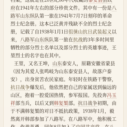
府
在1941年左右的部分珍贵文件。其中有一份是
八
路军山东纵队
第一旅在1941年7月7日刻印的革命
烈士纪念册。这本已泛黄并残缺不全的烈士纪念
册，记载了自1938年1月1日
徂徕山抗日武装起义
以
来，
八路军
山东纵队
第一旅在
抗战
的3年多时间里
牺牲的部分烈士名单以及部分烈士的英雄事迹，王
堃烈士的名字也在其中。
   王堃，又名王坤，
山东
泰安人，原籍安徽省蒙县
（因为其爱人张鸣岐为山东泰安县人，故落户泰
安），出身贫苦农民家庭。年轻时在铁路干警察，
抗日战争
爆发后，他依然把自己的家属送到偏远的
山区，抱着一腔爱国热情，参军报国。先投奔
冯玉
祥
部当兵，以后又到
韩复榘
部。
抗日战争
初期，由
于不满韩复榘的对日不抵抗政策，1938年1月，毅
然离开韩部参加了八路军。在八路军中，他积极工
作，作战英勇，同年8月加入了
中国共产党
。在
八