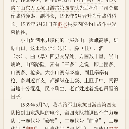
路军山东人民抗日游击第四支队
先后担任了司令部
作战科参谋、副科长，1939年5月晋升为作战科科
长。1939年6月21日在
泗水
县境内的小山战斗中光
荣牺牲。
　　小山是泗水县境内的一座秃山，巍峨高峻，雄
踞山口，这里地处邹（县）、滕（县）、泗
（水）、曲（阜）四县交界处，方圆数十里，崇山
峻岭，山高路险，素有“三多”之说，即土匪多、
山寨多、枪多。大小山寨有48座，而且寨寨有
枪，多则近百支，都操纵在土豪、土匪手中，闹得
当地十分混乱，民不聊生，老百姓过着提心吊胆的
日子。
　　1939年5月初，我
八路军山东抗日游击第四支
队
接到山东纵队的电令，命四支队抽调四个主力连
队（一连代号“泰安”，二连代号“曲阜”，三连
代号“
宁阳
”，四连代号“泗水”），组成以
赵杰