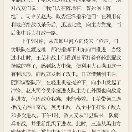
对战友们说：“我们人在阵地在，誓死保卫阵
地”。司令员赵杰、政委汪洋指示他们：在利用有
利地形给敌以杀伤后，迅速北撤，向主力靠拢，而
后集中兵力打敌一路。
　　上午9时许，从东卸甲河方向传来了枪声。日
伪联队在渡边雄一郎的指挥下由东向西推进，当经
过小山时，王堃和战士们看到日军打着膏药旗耀武
扬威的样子，感到怒火中烧，便利用大石满山这一
有利地形，向敌寇发起了攻击。日寇遭到侧击后，
随即调整队形，在轻重机枪掩护下，向小山发起了
冲锋。赵杰司令员率挺进支队主力在外围也向敌发
起进攻，但因敌众我寡，未能奏效。王堃带领二连
指战员浴血奋战，英勇杀敌，战至中午打退了敌人
20多次进攻。下午1时，敌人又从邹县调来一队骑
兵参战，并重新组织了进攻。此时，三连从黑山方
向赶来增援，激战中迅猛冲上山顶，与二连汇合。