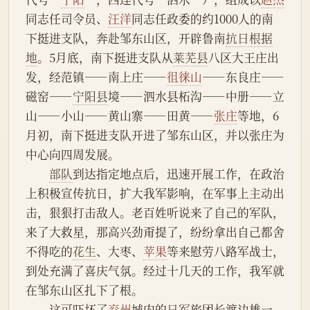
同志任司令员、
汪洋
同志任政委的约1000人的南
下挺进支队，奔赴邹东山区，开辟鲁南
抗日根据
地
。5月底，南下挺进支队从
莱芜县
八区大王庄出
发，经范镇——南上庄——
徂徕山
——东良庄——
磁窑——
宁阳县
境——泗水县柘沟——中册——立
山——小山——黄山寨——田黄——
张庄
等地，6
月初，南下挺进支队开进了邹东山区，并以张庄为
中心向四周发展。
部队
到达指定地点后，迅速开展工作，在政治
上积极宣传抗日，扩大我军影响，在军事上主动出
击，狠狠打击敌人。老百姓听说来了自己的军队，
来了大救星，那高兴劲甭提了，纷纷拿出自己都舍
不得吃的
花生
、大枣、
苹果
等来慰劳八路军战士，
到处充满了喜庆气氛。经过十几天的工作，我军就
在邹东山区扎下了根。
　　这可吓坏了
兖州
城内的
日军
旅团长渡边雄一