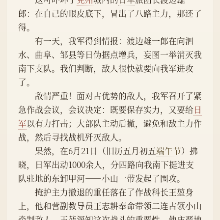
郎：在自己的眼皮底下，冒出了八路主力，那还了
得。
　　有一天，我军得到情报：渡边雄一郎在向泗
水、曲阜、邹县等日伪据点增兵，妄图一举消灭我
南下支队。我们判断，敌人很快就要向我军进攻
了。
　　敌情严重！面对占优势的敌人，我军召开了紧
急作战会议，会议决定：既要保存实力，又要给
日
军
以有力打击；大部队主动后撤，避免和敌主力作
战，然后寻找战机歼灭敌人。
　　果然，在6月21日（旧历五月初五
端午节
）拂
晓，日军出动1000余人，分四路向我南下挺进支
队驻地的东卸甲河——小山一带发起了围攻。
　　掩护主力撤退的重任落在了作战科长王堃身
上，他和营副教导员王志耕奉命带领二连占领小山
牵制敌人。王堃深知这次战斗的重要性，他庄严地