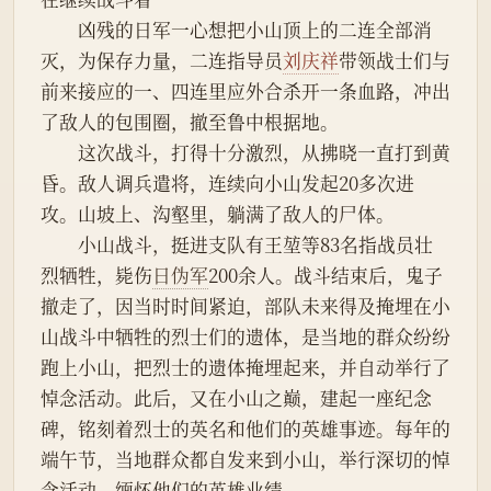
　　凶残的日军一心想把小山顶上的二连全部消
灭，为保存力量，二连指导员
刘庆祥
带领战士们与
前来接应的一、四连里应外合杀开一条血路，冲出
了敌人的包围圈，撤至鲁中根据地。
　　这次战斗，打得十分激烈，从拂晓一直打到黄
昏。敌人调兵遣将，连续向小山发起20多次进
攻。山坡上、沟壑里，躺满了敌人的尸体。
　　小山战斗，挺进支队有王堃等83名指战员壮
烈牺牲，毙伤
日伪军
200余人。战斗结束后，鬼子
撤走了，因当时时间紧迫，部队未来得及掩埋在小
山战斗中牺牲的烈士们的遗体，是当地的群众纷纷
跑上小山，把烈士的遗体掩埋起来，并自动举行了
悼念活动。此后，又在小山之巅，建起一座纪念
碑，铭刻着烈士的英名和他们的英雄事迹。每年的
端午节，当地群众都自发来到小山，举行深切的悼
念活动，缅怀他们的英雄业绩。