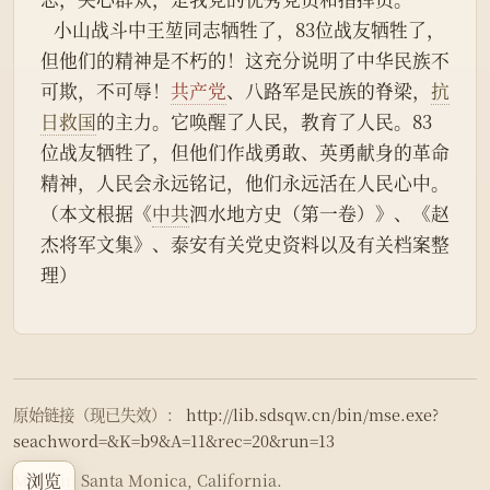
   小山战斗中王堃同志牺牲了，83位战友牺牲了，
但他们的精神是不朽的！这充分说明了中华民族不
可欺，不可辱！
共产党
、八路军是民族的脊梁，
抗
日救国
的主力。它唤醒了人民，教育了人民。83
位战友牺牲了，但他们作战勇敢、英勇献身的革命
精神，人民会永远铭记，他们永远活在人民心中。
（本文根据《
中共
泗水地方史（第一卷）》、《赵
杰将军文集》、泰安有关党史资料以及有关档案整
理）
原始链接（现已失效）：
http://lib.sdsqw.cn/bin/mse.exe?
seachword=&K=b9&A=11&rec=20&run=13
浏览
Made in Santa Monica, California.