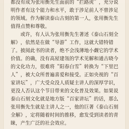
都没有成为张用衡先生面前的“拦路虎”，充分说
明作者有这个能力和水平，敢于涉足前人不曾涉足
的领域。作为解读泰山古刻的第一人，张用衡先生
值得点赞和尊敬。
　　或许，有人认为张用衡先生著述《泰山石刻全
解》，依然是在做“导游”工作，这就大错特错
了。披阅此书的读者，绝不会浅薄地小觑它的学术
价值。的确，没有高屋建瓴的学术见解和通古晓今
的文化功力，很难将“阳春白雪”转换为“下里巴
人”，被大众所普遍喜爱和接受。正如央视的“百
家讲坛”，广大受众没人质疑主讲人的深厚学识，
更没人否认这个节目带来的文化普及效果。如果说
泰山石刻文化就是地方版“百家讲坛”的话，那么
张用衡先生就是主讲人之一，他的巨著《泰山石刻
全解》，定将随着时间的推移，愈发受到读者的青
睐，产生广泛的社会效应。