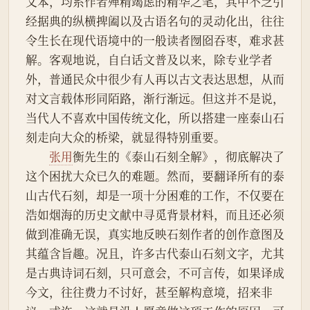
文本，均系作者殚精竭虑的精华之笔，其中不乏引
经据典的纵横捭阖以及古语名句的灵动化出，往往
令生长在现代语境中的一般读者囫囵吞枣，难求甚
解。客观地说，自白话文普及以来，除专业学者
外，普通民众中很少有人再以古文表达思想，从而
对文言载体形同陌路，渐行渐远。但这并不是说，
当代人不喜欢中国传统文化，所以搭建一座泰山石
刻走向大众的桥梁，就显得特别重要。
张用
衡先生的《泰山石刻全解》，彻底解决了
这个困扰大众已久的难题。然而，要翻译所有的泰
山古代石刻，却是一项十分困难的工作，不仅要在
浩如烟海的历史文献中寻觅背景材料，而且还必须
做到准确无误，真实地反映石刻作者的创作意图及
其蕴含旨趣。况且，许多古代泰山石刻文字，尤其
是古典诗词石刻，只可意会，不可言传，如果译成
今文，往往费力不讨好，甚至解构意境，招来非