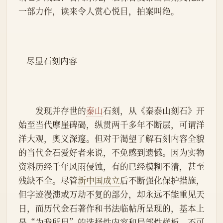
一部力作，读来令人赏心悦目，拍案叫绝。
    尽显石刻内容
　　发现并存世的
泰山
石刻，从《秦泰山刻石》开
始至当代摩崖碑碣，纵贯两千多年不断层，可谓洋
洋大观，奥义深邃。但对于渴望了解石刻内容全貌
的当代金石爱好者来说，不免感到遗憾。因为实物
资料历经千年风雨侵蚀，有的已经模糊不清，甚至
残缺不全。尽管
新中国成立
后不断强化保护措施，
但字迹漫漶或万劫不复的部分，却永远不能重见天
日，而历代金石著作和书法临帖所呈现的，基本上
是“为我所用”的选择性内容和局部性样板，不可