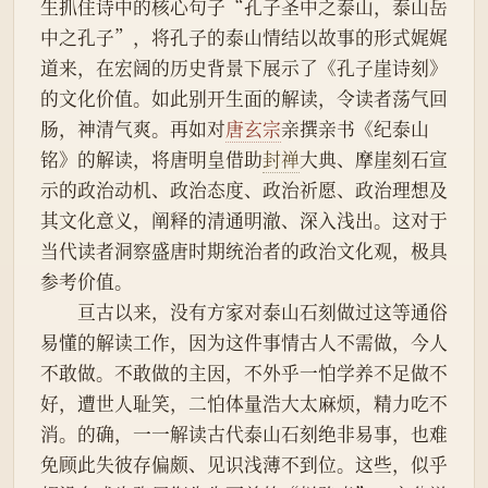
生抓住诗中的核心句子“孔子圣中之泰山，泰山岳
中之孔子”，将孔子的泰山情结以故事的形式娓娓
道来，在宏阔的历史背景下展示了《孔子崖诗刻》
的文化价值。如此别开生面的解读，令读者荡气回
肠，神清气爽。再如对
唐玄宗
亲撰亲书《纪泰山
铭》的解读，将唐明皇借助
封禅
大典、摩崖刻石宣
示的政治动机、政治态度、政治祈愿、政治理想及
其文化意义，阐释的清通明澈、深入浅出。这对于
当代读者洞察盛唐时期统治者的政治文化观，极具
参考价值。
　　亘古以来，没有方家对泰山石刻做过这等通俗
易懂的解读工作，因为这件事情古人不需做，今人
不敢做。不敢做的主因，不外乎一怕学养不足做不
好，遭世人耻笑，二怕体量浩大太麻烦，精力吃不
消。的确，一一解读古代泰山石刻绝非易事，也难
免顾此失彼存偏颇、见识浅薄不到位。这些，似乎