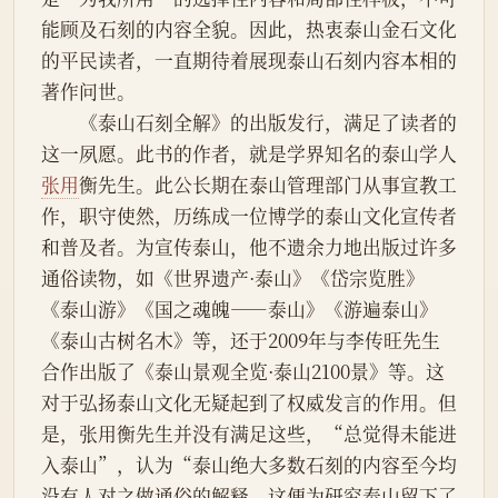
能顾及石刻的内容全貌。因此，热衷泰山金石文化
的平民读者，一直期待着展现泰山石刻内容本相的
著作问世。
　　《泰山石刻全解》的出版发行，满足了读者的
这一夙愿。此书的作者，就是学界知名的泰山学人
张用
衡先生。此公长期在泰山管理部门从事宣教工
作，职守使然，历练成一位博学的泰山文化宣传者
和普及者。为宣传泰山，他不遗余力地出版过许多
通俗读物，如《世界遗产·泰山》《岱宗览胜》
《泰山游》《国之魂魄——泰山》《游遍泰山》
《泰山古树名木》等，还于2009年与李传旺先生
合作出版了《泰山景观全览·泰山2100景》等。这
对于弘扬泰山文化无疑起到了权威发言的作用。但
是，张用衡先生并没有满足这些，“总觉得未能进
入泰山”，认为“泰山绝大多数石刻的内容至今均
没有人对之做通俗的解释，这便为研究泰山留下了