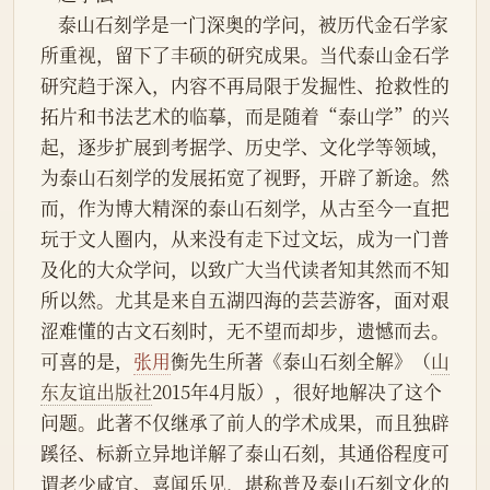
    泰山石刻学是一门深奥的学问，被历代金石学家
所重视，留下了丰硕的研究成果。当代泰山金石学
研究趋于深入，内容不再局限于发掘性、抢救性的
拓片和书法艺术的临摹，而是随着“泰山学”的兴
起，逐步扩展到考据学、历史学、文化学等领域，
为泰山石刻学的发展拓宽了视野，开辟了新途。然
而，作为博大精深的泰山石刻学，从古至今一直把
玩于文人圈内，从来没有走下过文坛，成为一门普
及化的大众学问，以致广大当代读者知其然而不知
所以然。尤其是来自五湖四海的芸芸游客，面对艰
涩难懂的古文石刻时，无不望而却步，遗憾而去。
可喜的是，
张用
衡先生所著《泰山石刻全解》（
山
东友谊出版社
2015年4月版），很好地解决了这个
问题。此著不仅继承了前人的学术成果，而且独辟
蹊径、标新立异地详解了泰山石刻，其通俗程度可
谓老少咸宜、喜闻乐见，堪称普及泰山石刻文化的