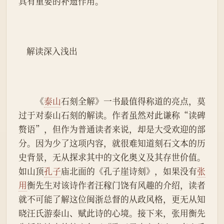
具有重要的补遗作用。
    解读深入浅出
　　《
泰山
石刻全解》一书最值得称道的亮点，莫
过于对泰山石刻的解读。作者虽然对此谦称“读碑
赘语”，但作为普通读者来说，却是大受欢迎的部
分。因为少了这项内容，就很难知道刻石文本的历
史背景，无从探求其中的文化奥义及其存世价值。
如山顶
孔子
庙北面的《孔子崖诗刻》，如果没有
张
用
衡先生对该诗作者汪稼门饶有风趣的介绍，读者
就不可能了解这位闽浙总督的从政风格，更无从知
晓汪氏游泰山、赋此诗的心境。接下来，张用衡先