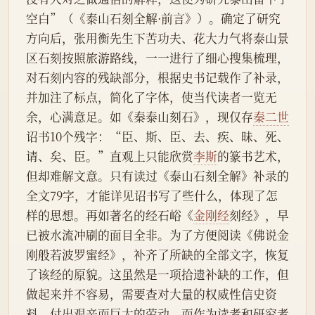
空白”（《泰山石刻全解·前言》）。确定了研究
方向后，张用衡先生下苦功夫、花大力气将泰山景
区石刻按照旅游路线，一一进行了细心搜集梳理，
对石刻内容的残缺部分，根据史书记载作了补录，
并加注了标点，简化了字体，使当代读者一览无
余，心满意足。如《秦泰山刻石》，现仅存
秦二世
诏书10个残字：“臣、斯、臣、去、疾、昧、死、
请、矣、臣。”直观上只能欣赏
李斯
的篆书艺术，
但却难解文意。只有读过《泰山石刻全解》补录的
全文79字，才能详见诏书写了些什么，体现了怎
样的思想。再如著名的经石峪《
金刚经
刻经》，早
已被水流冲刷的面目全非。为了方便阅读《佛说金
刚般若波罗蜜经》，补齐了所缺的全部文字，恢复
了该经的原貌。这虽然是一项拾遗补缺的工作，但
做起来并不容易，需要查对大量的权威性信史资
料，付出艰辛而巨大的劳动，而作为读者和研究者