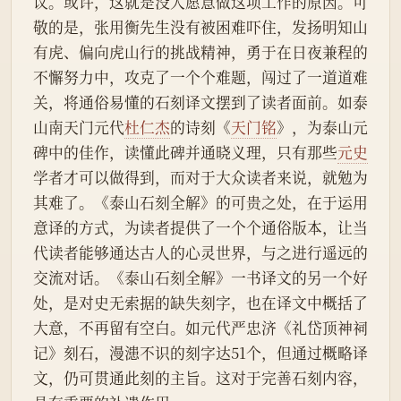
议。或许，这就是没人愿意做这项工作的原因。可
敬的是，张用衡先生没有被困难吓住，发扬明知山
有虎、偏向虎山行的挑战精神，勇于在日夜兼程的
不懈努力中，攻克了一个个难题，闯过了一道道难
关，将通俗易懂的石刻译文摆到了读者面前。如泰
山南天门元代
杜仁杰
的诗刻《
天门铭
》，为泰山元
碑中的佳作，读懂此碑并通晓义理，只有那些
元史
学者才可以做得到，而对于大众读者来说，就勉为
其难了。《泰山石刻全解》的可贵之处，在于运用
意译的方式，为读者提供了一个个通俗版本，让当
代读者能够通达古人的心灵世界，与之进行遥远的
交流对话。《泰山石刻全解》一书译文的另一个好
处，是对史无索据的缺失刻字，也在译文中概括了
大意，不再留有空白。如元代严忠济《礼岱顶神祠
记》刻石，漫漶不识的刻字达51个，但通过概略译
文，仍可贯通此刻的主旨。这对于完善石刻内容，