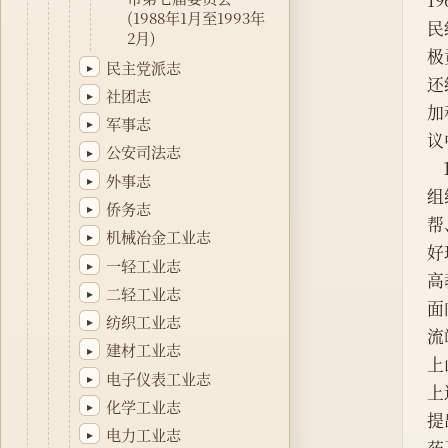
1
(1988年1月至1993年
民
2月)
极
民主党派志
▸
还
社团志
▸
加
军事志
▸
议
公安司法志
▸
外事志
▸
组
侨务志
▸
帮
机械冶金工业志
▸
好
一轻工业志
▸
高
二轻工业志
▸
面
纺织工业志
▸
流
建材工业志
▸
上
电子仪表工业志
▸
上
化学工业志
▸
提
电力工业志
▸