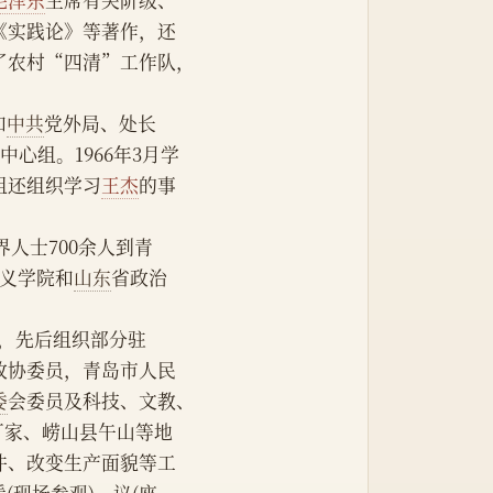
毛泽东
主席有关阶级、
《实践论》等著作，还
了农村“四清”工作队，
和
中共
党外局、处长
心组。1966年3月学
组还组织学习
王杰
的事
界人士700余人到青
义学院和
山东
省政治
间，先后组织部分驻
政协委员，青岛市人民
委
会委员及科技、文教、
丁家、崂山县午山等地
件、改变生产面貌等工