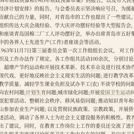
964年财政决算和1965年财政预算草案》的报告，以及市人民
经济计划安排》的报告。与会委员表示坚决响应号召，为援
贡献自己的力量，同时，对青岛市的工作也提出了一些建议
组织传达大庆会战经验、学大庆评功摆好经验等大型报告会
和座谈青岛国棉二厂工人评功摆好会，举办出席青岛市五好
中的各界人士先进生产(工作)者座谈会等活动。
    1963年11月7日第三届委员会第一次工作组组长会议， 
织及工作办法作了规定。各工作组共活动100余次，分别讨
、超增产节约运动和开展技术革新、技术
革命
及进行技术协作
现代戏、更好地反映社会主义现实生活的问题; 进行教学改
教学质量、减轻学生课业负担及试办半工(农) 半读学校的问
向农村问题;
计划生育
问题;城市绿化问题;开展
爱国卫生运动
氓犯罪活动、整顿社会秩序、移风易俗问题; 推动知识青年
山参加农业生产问题; 以及贯彻民族政策、宗教政策，开展
述活动，调动了各界人士为社会主义建设服务的积极性。
教
出了建议，同时，在教育工作岗位上工作的委员还交流了进