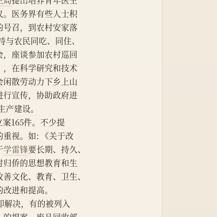
生局
提出培养青年医生
议。医务界有些人士积
的号召，到农村安家落
持与农民同吃、同住、
会，座谈参加农村巡回
”，在科学研究和技术
会闲散劳动力下乡上山
进行宣传，协助政府进
生产建设。
立案165件。不少提
重视。如: 《关于改
于
学雷锋
要长期、持久、
对归侨的思想教育和生
改善文化、教育、卫生、
的改进和提高。
当即解决，有的被列入