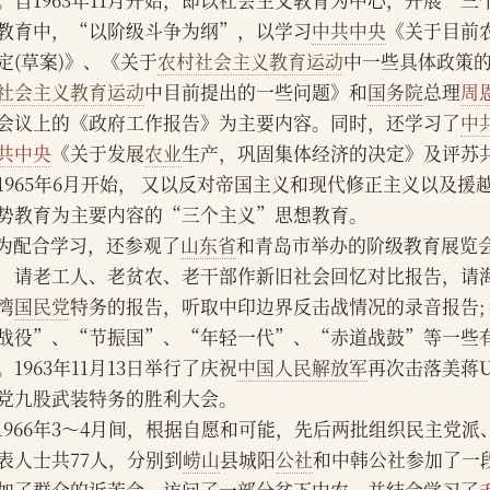
。自1963年11月开始，即以社会主义教育为中心，开展“
教育中，“以阶级斗争为纲”，以学习
中共中央
《关于目前
定(草案)》、《关于
农村社会主义教育运动
中一些具体政策的
社会主义教育运动
中目前提出的一些问题》和
国务院
总理
周
会议上的《政府工作报告》为主要内容。同时，还学习了
中
共中央
《关于发展
农业
生产，巩固集体经济的决定》及评苏
1965年6月开始， 又以反对帝国主义和现代修正主义以及
势教育为主要内容的“三个主义”思想教育。
    为配合学习，还参观了
山东省
和青岛市举办的阶级教育展览会;
，请老工人、老贫农、老干部作新旧社会回忆对比报告，请
湾
国民党
特务的报告，听取中印边界反击战情况的录音报告;
战役”、“节振国”、“年轻一代”、“赤道战鼓”等一些
。1963年11月13日举行了庆祝
中国人民解放军
再次击落美蒋U
党九股武装特务的胜利大会。
    1966年3～4月间，根据自愿和可能，先后两批组织民主
表人士共77人，分别到
崂山
县城阳
公社
和中韩公社参加了一