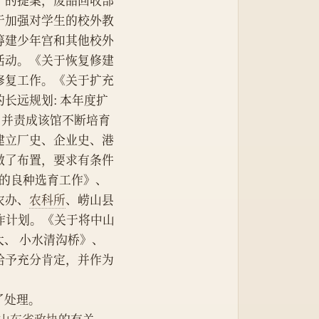
》的提案，废品回收部
于加强对学生的校外教
筹建少年宫和其他校外
活动。《关于恢复修建
修复工作。《关于扩充
长远规划: 本年度扩
。并责成该馆不断培育
建立厂史、企业史、港
做了布置，要求有条件
猪的良种选育工作》、
农办、
农科所
、崂山县
工作计划。《关于将中山
大、 小水清沟桥》、
给予充分肯定，并作为
了处理。