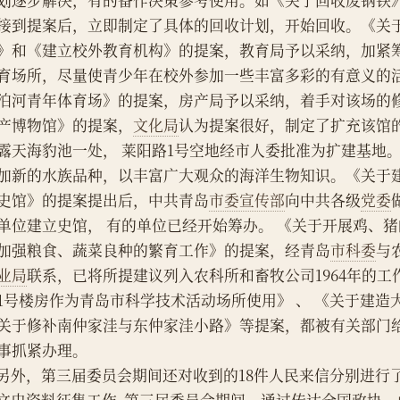
划逐步解决，有的备作决策参考使用。如《关于回收废钢铁
接到提案后，立即制定了具体的回收计划，开始回收。《关
》和《建立校外教育机构》的提案，教育局予以采纳，加紧
育场所，尽量使青少年在校外参加一些丰富多彩的有意义的
泊河青年体育场》的提案，房产局予以采纳，着手对该场的
产博物馆》的提案，
文化局
认为提案很好，制定了扩充该馆的
露天海豹池一处， 莱阳路1号空地经市人委批准为扩建基地
加新的水族品种，以丰富广大观众的海洋生物知识。《关于
史馆》的提案提出后，中共青岛
市委宣传部
向中共各级
党委
单位建立史馆， 有的单位已经开始筹办。 《关于开展鸡、
加强粮食、蔬菜良种的繁育工作》的提案，经青岛
市科委
与
业局
联系，已将所提建议列入农科所和畜牧公司1964年的
1号楼房作为青岛市科学技术活动场所使用》 、 《关于建造
关于修补南仲家洼与东仲家洼小路》等提案，都被有关部门
事抓紧办理。
    另外，第三届委员会期间还对收到的18件人民来信分别进行