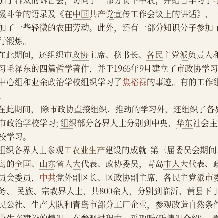
加了群众的诉苦会，访问了一部分贫下中农，并结合学习了
级斗争的语录及《在
中国共产党
宣传工作会议上的讲话》、
加了一些轻微的农田劳动。此外，还有一部分知识分子参加
行锻炼。
    在此期间，还组织市
政协
主席、秘书长、
各民主党派
负责人
习毛泽东的四篇哲学著作，并于1965年9月建立了市政协学习中
中心组和业余政治学校组织学习了
焦裕禄
的事迹。有的工作
。
    在此期间， 除市政协直接组织、推动的学习外，还组织了各
市政治学校学习; 
组织部
分各界人士分别到中央、
华东
社会主
校学习。
    组织各界人士参观
工农业生产
建设的成就  第三届委员会期
岛的
全国
、
山东省人大
代表、政协委员，青岛
市人大
代表、
员会委员，
中共
党外副区长、区政协副主席，各民主党派
市
务、 民族、宗教界人士，共800余人，分别到临沂、黄县下
民公社、生产大队和青岛市部分工厂企业，参观改造自然条