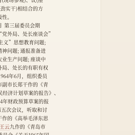
(现场参观)、议(座
鼓劲实干)相结合的方
极性。
  第三届委员会期
“党外局、处长座谈会”
主义”思想教育问题;
神问题; 通报准备进
农业生产问题; 座谈中
外局、处长的有职有权
964年6月，组织委员
市副市长郑干作的《青
国民经济计划草案的报告》、
64年财政预算草案的报
第五次会议，听取和讨
干作的《高举毛泽东思
王云
九作的《青岛市