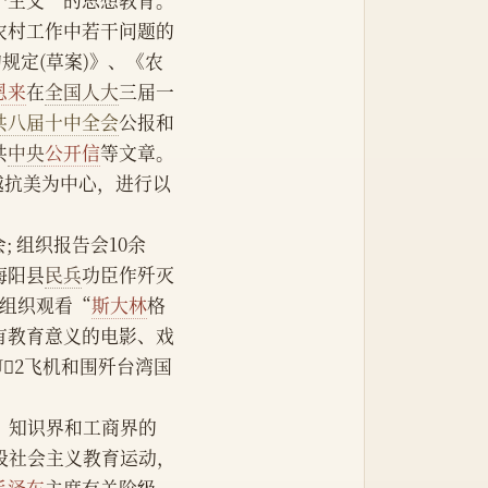
三个主义”的思想教育。
农村工作中若干问题的
规定(草案)》、《农
恩来
在
全国人大
三届一
共八届十中全会
公报和
共
中央
公开信
等文章。
援越抗美为中心，进行以
 组织报告会10余
海阳县
民兵
功臣作歼灭
 组织观看“
斯大林
格
有教育意义的电影、戏
2飞机和围歼台湾国
党派、知识界和工商界的
段社会主义教育运动，