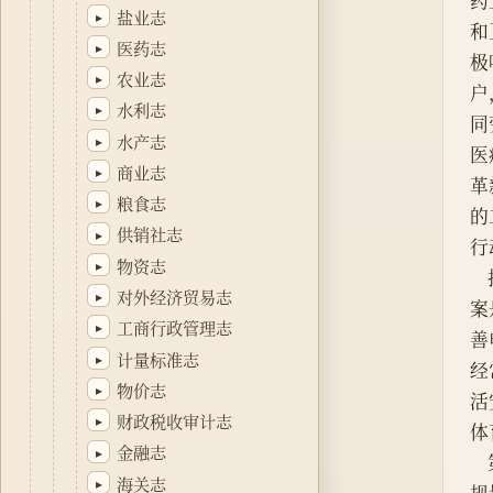
药
盐业志
▸
和
医药志
▸
极
农业志
▸
户
水利志
▸
同
水产志
▸
医
商业志
▸
革
粮食志
▸
的
供销社志
▸
行
物资志
▸
对外经济贸易志
▸
案
工商行政管理志
▸
善
计量标准志
▸
经
物价志
▸
活
财政税收审计志
▸
体
金融志
▸
海关志
▸