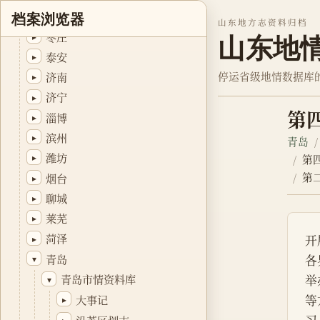
日照
▸
档案浏览器
山东地方志资料归档
枣庄
▸
山东地
泰安
▸
停运省级地情数据库
济南
▸
济宁
▸
第
淄博
▸
滨州
▸
青岛
潍坊
▸
第
第
烟台
▸
聊城
▸
莱芜
▸
菏泽
开
▸
青岛
各
▾
举
青岛市情资料库
▾
等
大事记
▸
▸