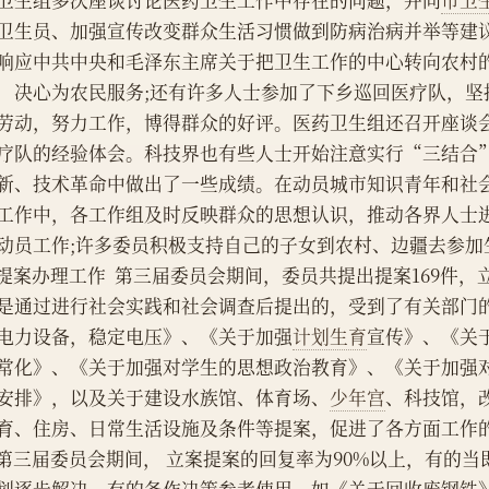
卫生组多次座谈讨论医药卫生工作中存在的问题，并向
市卫
卫生员、加强宣传改变群众生活习惯做到防病治病并举等建
响应中共中央和毛泽东主席关于把卫生工作的中心转向农村
，决心为农民服务;还有许多人士参加了下乡巡回医疗队，坚
劳动，努力工作，博得群众的好评。医药卫生组还召开座谈
疗队的经验体会。科技界也有些人士开始注意实行“三结合
新、技术革命中做出了一些成绩。在动员城市知识青年和社
工作中，各工作组及时反映群众的思想认识，推动各界人士
动员工作;许多委员积极支持自己的子女到农村、边疆去参加
    提案办理工作  第三届委员会期间，委员共提出提案169件，
是通过进行社会实践和社会调查后提出的，受到了有关部门的
电力设备，稳定电压》、《关于加强
计划生育
宣传》、《关
常化》、《关于加强对学生的思想政治教育》、《关于加强
安排》，以及关于建设水族馆、体育场、
少年宫
、科技馆，
育、住房、日常生活设施及条件等提案，促进了各方面工作
    第三届委员会期间， 立案提案的回复率为90%以上，有的