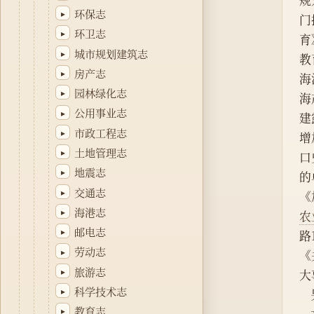
规
环保志
▸
门
环卫志
▸
育
城市规划建筑志
▸
教
房产志
▸
海
园林绿化志
▸
海
公用事业志
▸
建
市政工程志
▸
增
土地管理志
▸
口
地震志
▸
的
交通志
▸
《
海港志
▸
农
邮电志
▸
路
劳动志
▸
《
旅游志
▸
大
科学技术志
▸
教育志
▸