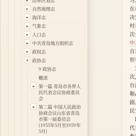
习
沿革区划志
在
自然地理志
▸
决
海洋志
▸
村
气象志
▸
次
人口志
▸
中
中共青岛地方组织志
▸
自
政权志
▸
形
政协志
▾
9 政协志
次
概述
台
第一篇 青岛市各界人
▸
民代表会议协商委员
勒
会
剧
第二篇 中国人民政治
▸
民
协商会议山东省青岛
市第一届委员会
(1955年5月至1959年
代
5月)