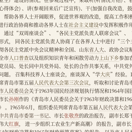
业生产建设的情况。在参观过程中，采取听(听情况介绍) 、看
心得体会) 、讲(参观回来后广泛宣传)、干(加强自我改造，
，帮助各界人士开阔眼界，促进世界观的改造，提高工作积
    进行政治协商和推动各界人士在
社会主义建设
中发挥积极作用
，通过“双周座谈会”、“各民主党派负责人联席会议”、
形式， 同各民主党派负责人协商了在各界人士中进行“三个
彻各民主党派中央会议精神和全国、山东
省人大
、政协会议精
全市
人口普查
以及组织知识青年和闲散劳动力
上山下乡
参加
党员局、处长同中共党外局、处长的合作共事关系，中共党
问题。 召集科技界人士座谈会，座谈深入“学
大庆
”经验。1
席青岛市第五届
人民代表大会
第三次会议
，听取和讨论青岛
市人民委员会
关于1963年国民经济规划执行情况和1964年
市长
孙刚
作的《青岛市人民委员会关于1963年财政决算和19
》 。1965年6月，组织委员列席青岛市第五届
人民代表大会
中共青岛市委
第一书记
、市长
张敬焘
的政治报告，副市长郑
伟大
红旗
， 进一步组织工农业生产新高潮》 的报告，副市长