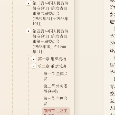
参
第三篇 中国人民政治
▸
阶
协商会议山东省青岛
市第二届委员会
参
(1959年5月至1963年
进
10月)
第四篇 中国人民政治
▾
学
协商会议山东省青岛
市第三届委员会
习
(1963年10月至1966
迹
年4月)
第一章 组织机构
▸
岛
第二章 重要活动
▾
学
第一节 全体会
议
第二节 常务委
青
员会会议
委
第三节 主席会
医
议
人
第四节 日常工