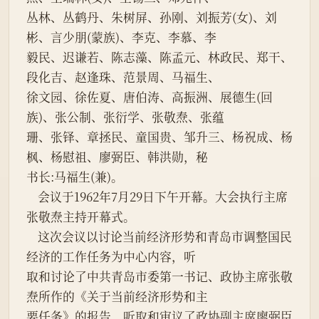
丛林、丛鹤丹、朱树屏、孙刚、刘振芳(女)、刘
彬、言少朋(蒙族)、李克、李慕、李
毅民、迟谦若、陈志藻、陈孟元、林政民、郑干、
段化吉、赵逢珠、范景周、马福生、
徐文园、徐佐夏、唐伯涛、高振洲、展德生(回
族)、张公制、张衍学、张敬焘、张蕴
珊、张铎、章拯民、童国贵、邹升三、杨祝成、杨
枫、杨慰祖、廖弼臣、韩洪勋，秘
书长:马福生(兼)。
    会议于1962年7月29日下午开幕。大会执行主席
张敬焘主持开幕式。
    这次会议以讨论当前经济形势和青岛市调整国民
经济的工作任务为中心内容，听
取和讨论了中共青岛市委第一书记、政协主席张敬
焘所作的《关于当前经济形势和主
要任务》的报告，听取和审议了政协副主席廖弼臣