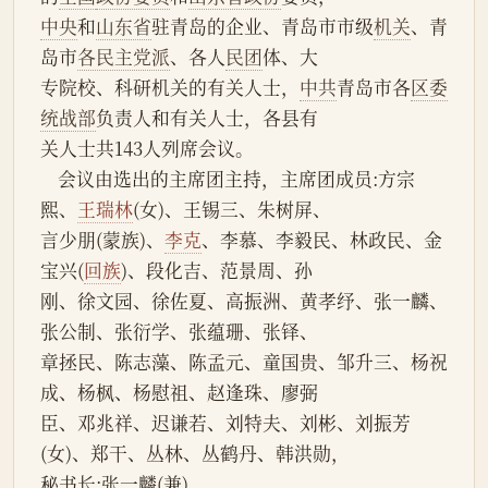
中央
和
山东省
驻青岛的企业、青岛市市级
机关
、青
岛市
各民主党派
、各人
民团
体、大
专院校、科研机关的有关人士，
中共
青岛市各
区委
统战部
负责人和有关人士，各县有
关人士共143人列席会议。
    会议由选出的主席团主持，主席团成员:方宗
熙、
王瑞林
(女)、王锡三、朱树屏、
言少朋(蒙族)、
李克
、李慕、李毅民、林政民、金
宝兴(
回族
)、段化吉、范景周、孙
刚、徐文园、徐佐夏、高振洲、黄孝纾、张一麟、
张公制、张衍学、张蕴珊、张铎、
章拯民、陈志藻、陈孟元、童国贵、邹升三、杨祝
成、杨枫、杨慰祖、赵逢珠、廖弼
臣、邓兆祥、迟谦若、刘特夫、刘彬、刘振芳
(女)、郑干、丛林、丛鹤丹、韩洪勋，
秘书长:张一麟(兼)。