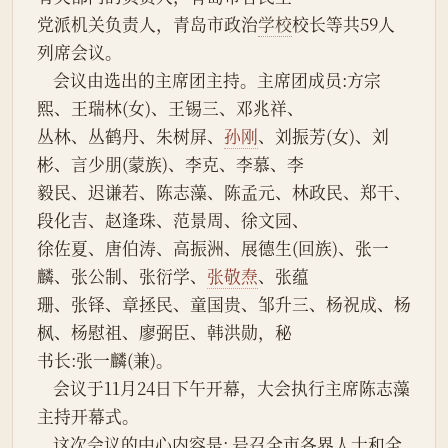
党派机关负责人，青岛市政治
学校
校长等共59人
列席会议。
    会议由选出的主席团主持。主席团成员:方宗
熙、王瑞林(女)、王锡三、邓兆祥、
丛林、丛鹤丹、朱树屏、
孙刚
、刘振芳(女)、刘
彬、言少朋(蒙族)、李克、李慕、李
毅民、迟谦若、陈志藻、陈孟元、林政民、郑干、
段化吉、赵逢珠、范景周、徐文园、
徐佐夏、唐伯涛、高振洲、展德生(回族)、张一
麟、张公制、张衍学、
张敬焘
、张蕴
珊、张铎、章拯民、童国贵、邹升三、杨祝成、杨
枫、杨慰祖、廖弼臣、韩洪勋，秘
书长:张一麟(兼)。
    会议于11月24日下午开幕，大会执行主席陈志藻
主持开幕式。
    这次会议的中心内容是: 号召全市各界人士和全