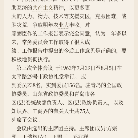
助互济的
共产主义
精神，以更多更
大的人力、物力、技术等支援灾区，克服困难，战
胜灾荒，争取明年农
业大
丰收。对
廖弼臣作的工作报告表示完全同意，认为一年多以
来，常务委员会工作取得了很大成
绩。工作报告中提出的今后工作意见是正确的，要
积极地贯彻执行。
    第三次全体会议  于1962年7月29日至8月5日在
太平路29号市政协礼堂举行。 应
到委员238名，实到委员156名。驻青岛的全国政
协委员、山东省政协委员和青岛市各
区(县)委统战部负责人、区(县)政协负责人，以及
知识界、工商界的有关人士共75人
列席了会议。
    会议由选出的主席团主持。主席团成员:方宗
熙、王瑞林(女)、王锡三、邓兆祥、