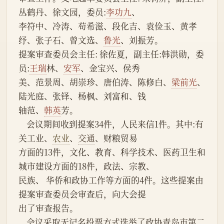
丛鹤丹、徐文园，委员:
李功九
、
李符中、冷涛、苟希滋、段化吉、袁俭玉、黄孝
纾、张子石、曾文选、
鲁光
、刘振芳。
提案审查委员会主任: 徐佐夏，副主任:韩洪勋，委
员:
王瑞
林、
安军
、金宝兴、侯秀
美、范景周、胡崇珍、唐伯涛、陈修白、
梁前光
、
陆光庭、张铎、杨枫、刘富和、钱
轴范、
韩英
芳。
    会议期间收到提案34件，人民来信1件。其中:有
关工业、
农业
、
交通
、财粮贸易
方面的13件，文化、教育、科学技术、医药卫生和
城市建设方面的18件，政法、宗教、
民族、 华侨和政协工作等方面的4件。这些提案由
提案审查委员会审查后，向大会提
出了审查报告。
    会议采取无记名投票方式选举了政协青岛市第二