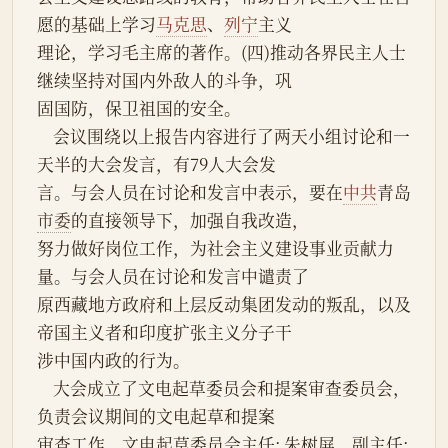
愿的基础上学习
马克思
、
列宁
主义
理论，学习毛主席的著作。(四)推动各界民主人士
继续坚持对国内外敌人的斗争，巩
固国防，保卫祖国的安全。
    会议围绕以上报告内容进行了两天小组讨论和一
天半的大会发言，有79人大会发
言。与会人员在讨论和发言中表示，要在
中共
青岛
市委
的直接领导下，加强自我改造，
努力做好岗位工作，为社会主义建设事业贡献力
量。与会人员在讨论和发言中谴责了
原西藏地方政府和上层反动集团发动的叛乱，以及
帝国主义者和印度扩张主义分子干
涉中国内政的行为。
    大会成立了文电起草委员会和提案审查委员会，
负责会议期间的文电起草和提案
审查工作。文电起草委员会主任: 朱树屏，副主任: