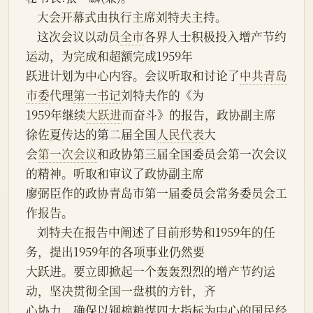
    大会开幕式由执行主席刘特夫主持。
    这次会议以动员
全市
各界人士积极投入增产节约
运动，为完成和超额完成1959年
跃进计划为中心内容。会议听取和讨论了
中共青岛
市委
代理
第一书记
刘特夫作的《为
1959年继续
大跃进
而奋斗》的报告，政协副主席
徐佐夏传达的第二届全国
人民代表
大
会
第一次会议
和政协第三届全国委员会第一次会议
的精神。听取和审议了政协副主席
廖弼臣作的政协青岛市第一届委员会常务委员会工
作报告。
    刘特夫在报告中阐述了目前形势和1959年的任
务，提出1959年的各项事业仍然要
大跃进。要立即掀起一个轰轰烈烈的增产节约运
动，坚决贯彻全国一盘棋的方针，齐
心协力，确保以钢棉粮煤四大指标为中心的国民经