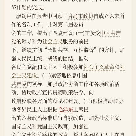
济计划的完成。
    廖弼臣在报告中回顾了
青岛市政协
自成立以来所
作的各项工作，并对第二届委员
会的工作，提出了四点建议: (一)在接受
中国共产
党
的领导和为
社会主义
服务的前提
下，继续贯彻“长期共存、互相监督”的方针，加
强人民民主统一战线的团结，推动
各民主党派和民主人士积极参加
社会主义革命
和
社
会主义建设
。(二)紧密地依靠中国
共产党
的领导，加强政治协商工作和各项政治活
动，协助政府宣传贯彻政策法令，向
政府反映各方面的意见和建议。(三)积极推动和协
助各界民主人士根据
毛泽东
主席提
出的六条政治标准进行自我改造，加强社会主义、
国际主义和爱国主义教育，加强社
会主义建设总路线的教育，帮助各界民主人士在自