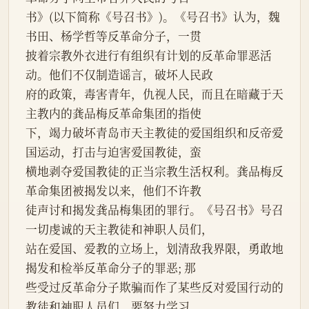
书》(以下简称《号召书》)。《号召书》认为，魏
书田、杨学哲等反革命分子，一贯
披着宗教外衣进行有组织有计划的反革命罪恶活
动。他们不仅制造谣言，破坏人民政
府的政策，毒害青年，仇视人民，而且在暗藏于天
主教内的龚品梅反革命集团的指使
下，竭力破坏青岛市天主教徒的爱国组织和反帝爱
国运动，打击与迫害爱国教徒，蛮
横地剥夺爱国教徒的正当宗教生活权利。龚品梅反
革命集团被揭发以来，他们不许教
徒声讨和揭发龚品梅集团的罪行。《号召书》号召
一切虔诚的天主教徒和神职人员们，
站在爱国、爱教的立场上，划清敌我界限，勇敢地
揭发和检举反革命分子的罪恶; 那
些受过反革命分子欺骗而作了某些反对爱国行动的
教徒和神职人员们，要努力学习，