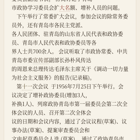
市政协学习委员会扩
大名
额、增补人员的问题。
    下午举行了常委扩大会议，参加会议的除常务委
员外，还有青岛市各民主党派、
各人民团体、驻青岛的山东省人民代表和政协委
员、青岛市人民代表和政协委员等各
界人士共700余人。 会议听取了市政协常委、中共
青岛市委
宣传部
副部长孙朴风传达
的周恩来总理传达毛泽东主席关于《调动一切力量
为社会主义服务》的报告(记录稿)。
    第
十一
次会议  于1956年7月25日下午举行。会
议决定了增补政协委员(增加3人，
补换1人)、列席政协青岛市第一届委员会第二次全
体会议的人员、召开第二次全体会
议的日期和会议内容，通过了会议议程(草案)、议
事办法(草案)、提案审查委员会和
文电起草委员会人选 (草案) ，通过了政协青岛市