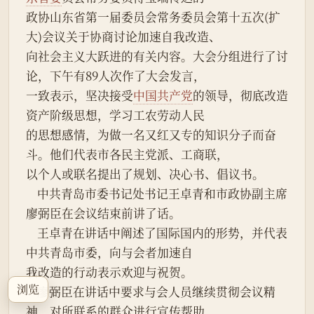
政协山东省第一届委员会常务委员会第十五次(扩
大)会议关于协商讨论加速自我改造、
向社会主义大跃进的有关内容。大会分组进行了讨
论，下午有89人次作了大会发言，
一致表示，坚决接受
中国共产党
的领导，彻底改造
资产阶级思想，学习工农劳动人民
的思想感情，为做一名又红又专的知识分子而奋
斗。他们代表市各民主党派、工商联，
以个人或联名提出了规划、决心书、倡议书。
    中共青岛市委书记处书记王卓青和市政协副主席
廖弼臣在会议结束前讲了话。
    王卓青在讲话中阐述了国际国内的形势，并代表
中共青岛市委，向与会者加速自
我改造的行动表示欢迎与祝贺。
浏览
    廖弼臣在讲话中要求与会人员继续贯彻会议精
神，对所联系的群众进行宣传帮助，