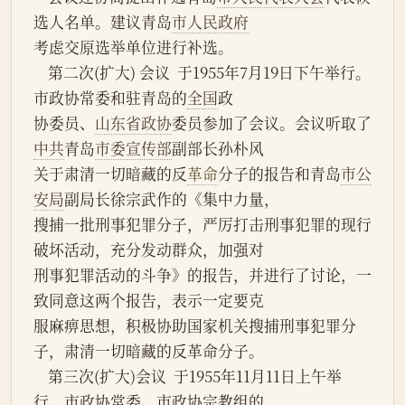
选人名单。建议青岛
市人民政府
考虑交原选举单位进行补选。
    第二次(扩大) 会议  于1955年7月19日下午举行。
市政协常委和驻青岛的
全国
政
协委员、
山东省政协
委员参加了会议。会议听取了
中共
青岛
市委宣传部
副部长孙朴风
关于肃清一切暗藏的反
革命
分子的报告和青岛
市公
安局
副局长徐宗武作的《集中力量，
搜捕一批刑事犯罪分子，严厉打击刑事犯罪的现行
破坏活动，充分发动群众，加强对
刑事犯罪活动的斗争》的报告，并进行了讨论，一
致同意这两个报告，表示一定要克
服麻痹思想，积极协助国家机关搜捕刑事犯罪分
子，肃清一切暗藏的反革命分子。
    第三次(扩大)会议  于1955年11月11日上午举
行。市政协常委、市政协宗教组的