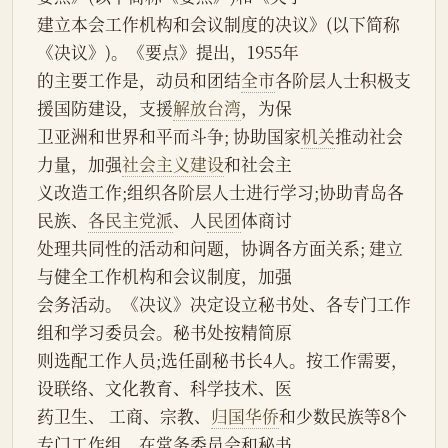
建立本会工作机构和会议制度的决议》(以下简称
《决议》)。《要点》提出，1955年
的主要工作是，动员和团结
全市
各阶层人士积极支
援国防建设，支援
解放台湾
，为保
卫亚洲和世界和平而斗争; 协助国家
机关
推动社会
力量，加强
社会主义建设
和社会主
义改造工作;组织各阶层人士进行学习;协助青岛各
民族、
各民主党派
、人
民团
体商讨
处理共同性的活动和问题，协调各方面关系; 建立
与健全工作机构和会议制度，加强
会务活动。《决议》决定设立秘书处、各专门工作
组和学习委员会。秘书处按精简原
则选配工作人员;选任副秘书长4人。按工作需要，
设联络、文化教育、科学技术、医
药卫生、 工商、宗教、
归国华侨
和少数民族等8个
专门工作组，在常务委员会和秘书