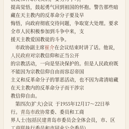
提高觉悟，鼓起勇气回到祖国的怀抱。警告那些暗
藏在天主教内的反革命分子要及早
悔悟，向政府彻底交待问题，争取宽大处理。要求
全市人民积极参加到斗争中来，支
援天主教爱国教徒的斗争。
    市政协副主席
崔介
在会议结束时讲了话。他说，
人民政府
对宗教信仰和正当公开
的宗教活动，一向是坚决保护的。但是人民政府既
不能因为宗教信仰自由而容忍帝国
主义和反革命分子的罪恶活动，也不因为肃清暗藏
在天主教内的反革命分子而干涉宗
教信仰自由。
    第四次(扩大)会议  于1955年12月17～22日举
行。
青岛市政协
常委、委员和工商
界人士(包括
民建
青岛市委员会全体会员，市、区
工商联
执行委员和市同业公会委员)