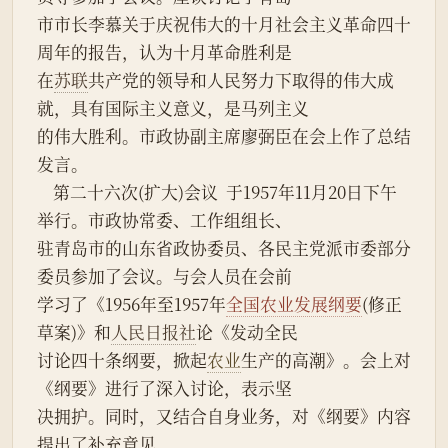
市市长李慕关于庆祝伟大的十月社会主义革命四十
周年的报告，认为十月革命胜利是
在
苏联
共产党的领导和人民努力下取得的伟大成
就，具有国际主义意义，是马列主义
的伟大胜利。市政协副主席廖弼臣在会上作了总结
发言。
    第二十六次(扩大)会议  于1957年11月20日下午
举行。市政协常委、工作组组长、
驻青岛市的山东省政协委员、各民主党派市委部分
委员参加了会议。与会人员在会前
学习了《1956年至1957年
全国农业发展纲要
(修正
草案)》和
人民日报社
论《发动全民
讨论四十条纲要，掀起
农业
生产的高潮》。会上对
《纲要》进行了深入讨论，表示坚
决拥护。同时，又结合自身业务，对《纲要》内容
提出了补充意见。