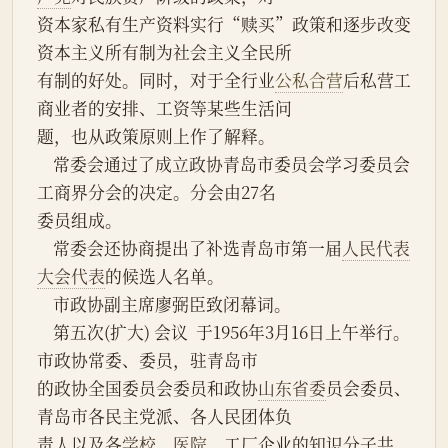
资本家私有生产资料实行“赎买”政策和逐步改变
资本主义所有制为社会主义全民所
有制的好处。同时，对于全行业
公私合营
后私营工
商业者的安排、工资等某些生活问
题，也从政策原则上作了解释。
    常委会通过了成立政协青岛市委员会学习委员会
工商界分会的决定。分会由27名
委员组成。
    常委会还协商提出了补选青岛市第一届
人民代表
大会代表
的候选人名单。
    市政协副主席廖弼臣致闭幕词。
    第五次(扩大) 会议  于1956年3月16日上午举行。
市政协常委、委员，驻青岛市
的政协全国委员会委员和政协
山东省委
员会委员、
青岛市各民主党派、各人民团体负
责人以及各
学校
、
医院
、工厂企业的知识分子共