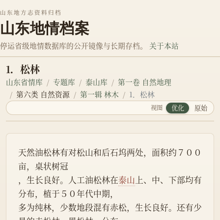
山东地方志资料归档
山东地情档案
停运省级地情数据库的公开镜像与长期存档。
关于本站
1．松林
山东省情库
专题库
泰山库
第一卷 自然地理
第六类 自然资源
第一辑 林木
1．松林
视图
优化
原始
天然油松林有对松山和后石坞两处，面积约７００
亩，桌状树冠
，生长良好。人工油松林在
泰山
上、中、下部均有
分布，植于５０年代中期，
多为纯林，少数地段混有赤松，生长良好。还有少