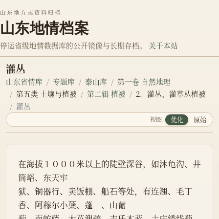
山东地方志资料归档
山东地情档案
停运省级地情数据库的公开镜像与长期存档。
关于本站
灌丛
山东省情库
专题库
泰山库
第一卷 自然地理
第五类 土壤与植被
第二辑 植被
2．灌丛、灌草丛植被
灌丛
视图
优化
原始
在海拔１０００米以上的陡壁深谷，如沐龟沟、井
筒峪、东天牢
狱、铜器行、卖饭棚、船石等处，有连翘、毛丁
香、阿穆尔小蘖、蓬　、山葡
萄、南蛇藤、大花溲疏、吉氏木蓝、土庄绣线菊、