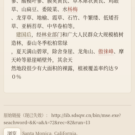
蓼、酸模叶蓼、膜荚黄芪、草木犀状黄芪、鸡眼
草、山扁豆、委陵菜、水
杨梅
、龙芽草、地榆、霞草、石竹、牛繁缕、低矮苔
草、亚柄苔草、中华卷柏等。
建国后
，经
林业部门
和广大人民群众大规模植树
造林，泰山冬季松柏常绿
，夏天满山碧翠，除舍身崖、龙角山、
傲徕峰
、摩
天岭等悬崖峭壁外，其余天
然地段很少有大面积的裸露，植被覆盖率约达９
０％
原始链接（现已失效）：
http://lib.sdsqw.cn/bin/mse.exe?
seachword=&K=a&A=72&rec=82&run=13
浏览
Made in Santa Monica, California.