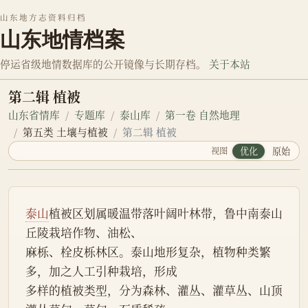
山东地方志资料归档
山东地情档案
停运省级地情数据库的公开镜像与长期存档。
关于本站
第二辑 植被
山东省情库
专题库
泰山库
第一卷 自然地理
第五类 土壤与植被
第二辑 植被
视图
优化
原始
泰山
植被区划属暖温带落叶阔叶林带，鲁中南泰山
丘陵栽培作物、油松、
麻栎、栓皮栎林区。泰山地形复杂，植物种类繁
多，加之人工引种栽培，形成
多样的植被类型，分为森林、灌丛、灌草丛、山顶