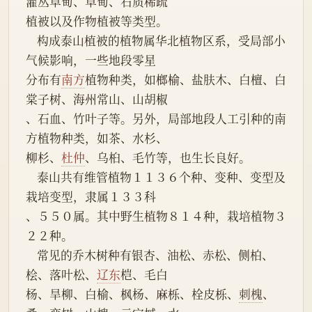
灌丛草甸、草甸、石质稀疏
植被以及作物植被等类型。
    构成泰山植被的植物属华北植物区系，受局部小
气候影响，一些地段零星
分布有
南方
植物种类，如榔榆、盐肤木、白檀、白
棠子树、海州常山、山胡椒
、石血、竹叶子等。另外，局部地段人工引种的南
方植物种类，如茶、水杉、
柳杉、
杜仲
、乌桕、毛竹等，也生长良好。
    泰山共有维管植物１１３６个种、变种、变型及
栽培变型，隶属１３３科
、５５０属。其中野生植物８１４种，栽培植物３
２２种。
    常见的乔木树种有银杏、油松、赤松、侧柏、
桧、落叶松、
辽东
桤、毛白
杨、旱柳、白榆、枫杨、麻栎、栓皮栎、
刺槐
、