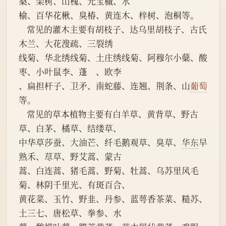
桑、栾树、山槐、元宝槭、水
榆、百华花楸、臭椿、黄连木、梓树、泡桐等。
    常见的灌木主要有胡枝子、达乌里胡枝子、古氏
木兰、大花溲疏、三裂绣
线菊、华北绣线菊、土庄绣线菊、阿穆尔小蘖、酸
枣、小叶鼠李、蓬　、欧李
、扁担杆子、卫矛、南蛇藤、连翘、荆条、山
葡萄
等。
    常见的草本植物主要有白羊草、黄背草、野古
草、白茅、橘草、结缕草、
中华草莎蚕、大油芒、纤毛鹅观草、臭草、
华东
早
熟禾、荩草、野艾蒿、蒙古
蒿、白连蒿、猪毛蒿、野菊、牡蒿、乌苏里风毛
菊、林阴千里光、有斑百合、
黄花菜、玉竹、野韭、丹参、蓝萼香茶菜、糙苏、
土三七、唐松草、拳参、水