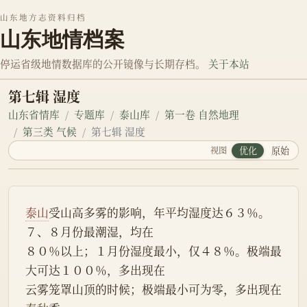
山东地方志资料归档
山东地情档案
停运省级地情数据库的公开镜像与长期存档。
关于本站
第七辑 湿度
山东省情库
专题库
泰山库
第一卷 自然地理
第三类 气候
第七辑 湿度
视图
优化
原始
泰山
受山高多雾的影响，年平均湿度达６３％。
７、８月份最潮湿，均在
８０％以上；１月份湿度最小，仅４８％。极端最
大可达１００％，多出现在
云雾笼罩山顶的时候；极端最小可为零，多出现在