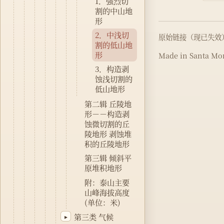
1．强烈切
割的中山地
形
2．中浅切
原始链接（现已失效
割的低山地
形
Made in Santa Mon
3．构造剥
蚀浅切割的
低山地形
第二辑 丘陵地
形－－构造剥
蚀微切割的丘
陵地形 剥蚀堆
积的丘陵地形
第三辑 倾斜平
原堆积地形
附：泰山主要
山峰海拔高度
(单位：米)
第三类 气候
▸