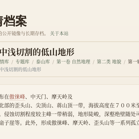
情档案
的公开镜像与长期存档。
关于本站
．中浅切割的低山地形
情库
专题库
泰山库
第一卷 自然地理
第二类 地貌
第一
．中浅切割的低山地形
布在
傲徕峰
、中天门、摩天岭及
北部的歪头山、尖顶山、蒋山顶一带，海拔高度在７００米
。侵蚀切割程度较主峰一带稍弱，地形陡峻，深壑绝壁随处
扇子崖等。此外，形成傲徕峰、摩天岭、歪头山等一系列孤