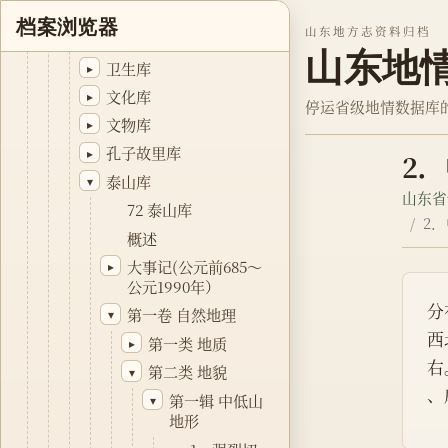
体育库
▸
档案浏览器
山东地方志资料归档
教育库
▸
山东地
卫生库
▸
文化库
▸
停运省级地情数据库
文物库
▸
孔子故里库
▸
2
泰山库
▾
山东省
72 泰山库
2
概述
大事记(公元前685～
▸
公元1990年）
分
第一卷 自然地理
▾
西
第一类 地质
▸
右
第二类 地貌
▾
、
第一辑 中低山
▾
地形