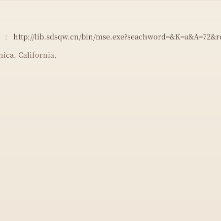
）：
http://lib.sdsqw.cn/bin/mse.exe?seachword=&K=a&A=72&
ica, California.