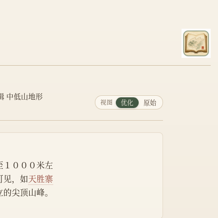
辑 中低山地形
视图
优化
原始
至１０００米左
可见，如
天胜寨
立的尖顶山峰。