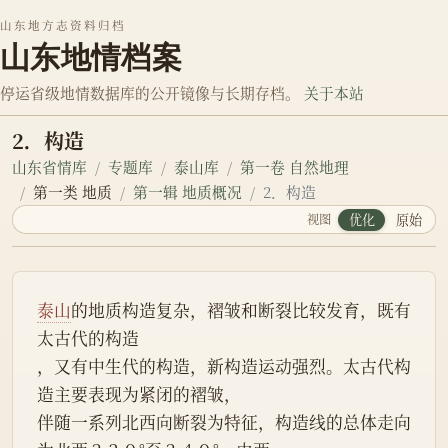
山东地方志资料归档
山东地情档案
停运省级地情数据库的公开镜像与长期存档。
关于本站
2．构造
山东省情库
专题库
泰山库
第一卷 自然地理
第一类 地质
第一辑 地质概况
2．构造
视图
优化
原始
泰山
的地质构造复杂，褶皱和断裂比较发育，既有
太古代的构造
，又有中生代的构造，新构造运动强烈。太古代构
造主要表现为紧闭的褶皱，
伴随一系列北西向断裂为特征，构造线的总体走向