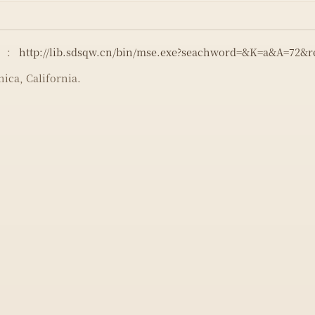
）：
http://lib.sdsqw.cn/bin/mse.exe?seachword=&K=a&A=72&
ica, California.