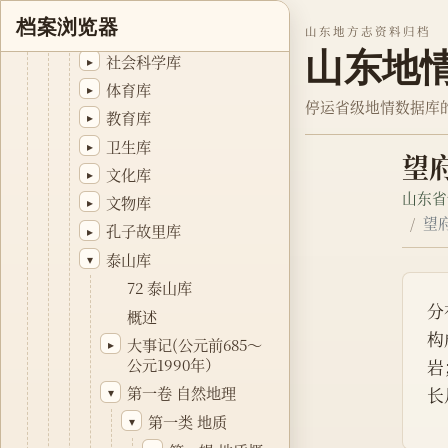
进出口商品检验库
▸
档案浏览器
科学技术库
山东地方志资料归档
▸
山东地
社会科学库
▸
体育库
▸
停运省级地情数据库
教育库
▸
卫生库
▸
望
文化库
▸
山东省
文物库
▸
望
孔子故里库
▸
泰山库
▾
72 泰山库
分
概述
构
大事记(公元前685～
▸
公元1990年）
岩
第一卷 自然地理
长
▾
第一类 地质
▾