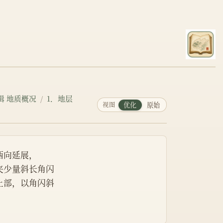
辑 地质概况
1．地层
视图
优化
原始
西向延展，
夹少量斜长角闪
上部，以角闪斜