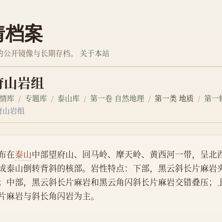
情档案
的公开镜像与长期存档。
关于本站
府山岩组
情库
专题库
泰山库
第一卷 自然地理
第一类 地质
第一
府山岩组
布在
泰山
中部望府山、回马岭、摩天岭、黄西河一带，呈北
成泰山倒转背斜的核部。岩性特点：下部，黑云斜长片麻岩
；中部，黑云斜长片麻岩和黑云角闪斜长片麻岩交错叠压；
片麻岩与斜长角闪岩为主。