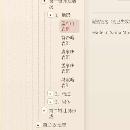
第一辑 地质概
▾
况
1．地层
▾
原始链接（现已失效
望府山
岩组
Made in Santa Mon
笤帚峪
岩组
唐家庄
岩组
孟家庄
岩组
冯家峪
岩组
2．构造
▸
3．岩体
▸
第二辑 山脉形
▸
成
第二类 地貌
▸