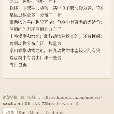
原生、扁形、线形、环节、
软体、节肢等门动物，其中以节肢动物为多，特别
是昆虫数量多，分布广。脊
椎动物的各纲也较齐全：鱼纲中有著名的赤鳞鱼；
两栖纲的无尾两栖类分布于
山谷溪涧和水地；爬行动物除蛇类外，还有蜥蜴；
鸟纲动物分布广泛，数量为
泰山脊椎动物之冠。哺乳动物中体型较大的有狼，
啮齿类中有食虫目和一些食
肉目兽类。
原始链接（现已失效）：
http://lib.sdsqw.cn/bin/mse.exe?
seachword=&K=a&A=72&rec=100&run=13
浏览
Made in Santa Monica, California.