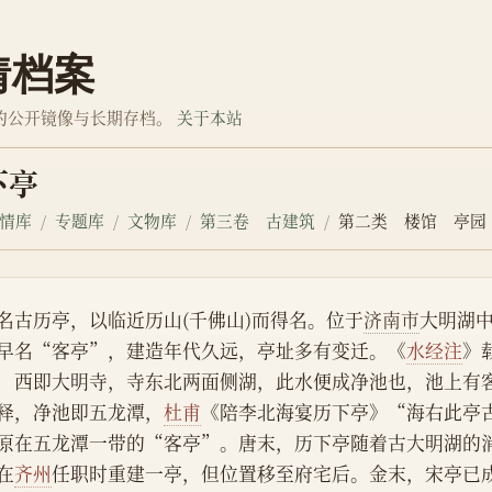
情档案
的公开镜像与长期存档。
关于本站
下亭
情库
专题库
文物库
第三卷 古建筑
第二类 楼馆 亭园
名古历亭，以临近历山(千佛山)而得名。位于
济南市
大明湖
早名“客亭”，建造年代久远，亭址多有变迁。《
水经注
》
，西即大明寺，寺东北两面侧湖，此水便成净池也，池上有
释，净池即五龙潭，
杜甫
《陪李北海宴历下亭》“海右此亭古
原在五龙潭一带的“客亭”。唐末，历下亭随着古大明湖的
在
齐州
任职时重建一亭，但位置移至府宅后。金末，宋亭已