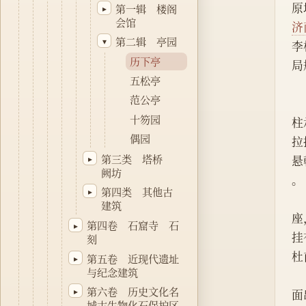
原
第一辑 楼阁
▸
会馆
济
第二辑 亭园
▾
李
历下亭
局
五松亭
　
范公亭
　
十笏园
柱
偶园
拉
第三类 塔桥
▸
悬
阙坊
。
第四类 其他古
▸
　
建筑
座
第四卷 石窟寺 石
▸
挂
刻
杜
第五卷 近现代遗址
▸
与纪念建筑
　
第六卷 历史文化名
▸
面
城古生物化石保护区