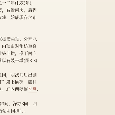
三十二年(1693年)，
楔，右置闲房，后列
改建，始成现存之布
重檐攒尖顶，外环八
。内顶由对角枋重叠
叶头斗拱，檐下南向
石鼓坐墩(图3-8)
1间，明次间后出倒
轩”隶书匾额。廊柱
联。轩内西壁嵌
李邕
、
3间，深亦3间，四
两端明间辟门。