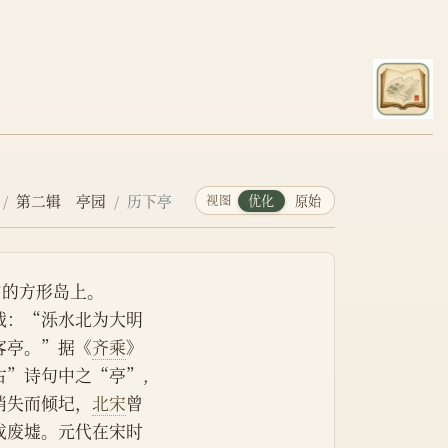
第二辑 亭园
历下亭
视图
优化
原始
中的方形岛上。
载：“泺水北为大明
客亭。”据《
齐乘
》
”诗句中之“亭”,
消失而倾圮，
北宋
曾
成废墟。元代在宋时