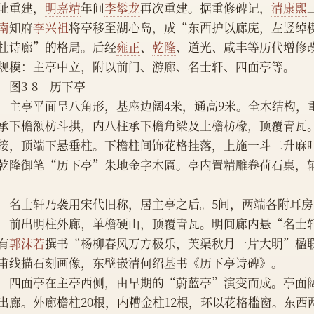
址重建，
明嘉靖
年间
李攀龙
再次重建。据重修碑记，
清康熙
南
知府
李兴祖
将亭移至湖心岛，成“东西护以廊庑，左竖绰
杜诗廊”的格局。后经
雍正
、
乾隆
、道光、咸丰等历代增修
规模：主亭中立，附以前门、游廊、名士轩、四面亭等。
　图3-8　历下亭
　主亭平面呈八角形，基座边阔4米，通高9米。全木结构，
承下檐额枋斗拱，内八柱承下檐角梁及上檐枋椽，顶覆青瓦
接，顶端下悬垂柱。下檐柱间饰花格挂落，上施一斗二升麻
乾隆御笔“历下亭”朱地金字木匾。亭内置精雕卷荷石桌，辅以
　名士轩乃袭用宋代旧称，居主亭之后。5间，两端各附耳房
，前出明柱外廊，单檐硬山，顶覆青瓦。明间廊内悬“名士
有
郭沫若
撰书“杨柳春风万方极乐，芙渠秋月一片大明”楹
甫线描石刻画像，东壁嵌清何绍基书《历下亭诗碑》。
　四面亭在主亭西侧，由早期的“蔚蓝亭”演变而成。亭面阔
出廊。外廊檐柱20根，内糟金柱12根，环以花格槛窗。东西