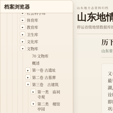
科学技术库
▸
档案浏览器
山东地方志资料归档
社会科学库
▸
山东地
体育库
▸
停运省级地情数据库
教育库
▸
卫生库
▸
历
文化库
▸
文物库
▾
山东省
70 文物库
概述
第一卷 古遗址
▸
又
第二卷 古墓葬
▸
最
第三卷 古建筑
▾
湖
第一类 庙祠
▸
诠
寺观
即
第二类 楼馆
▾
巩
亭园