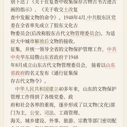
别下达了《关于在复查中收集保存古物古书古迹古
画的指示》、《关于收交
土改
复
查中发掘文物的命令》。1948年4月,
中共
胶东区
党
委
在全省率先成立了胶东文化古
物委员会(后改称胶东古代
文物管理委员会
)。为适
应大中城市
解放后
文物的接收、
征集，并统一领导全省的文物保护管理工作，
中共
中央
华东
局暨
山东省政府
于1948
年8月成立山东古代文物管理委员会， 接着以
山东
省政府
的名义发布《通行征集保
存古代文物令》。
中华人民共和国建立
40多年来，山东的文物保护
管理工作得到了各级党委、政
府和社会各界的重视，逐步形成了以文物(文化)部
门为主，
公安
、
司法
、工商管理、
海关、城乡建设、外事、旅游、宗教等部门密切配