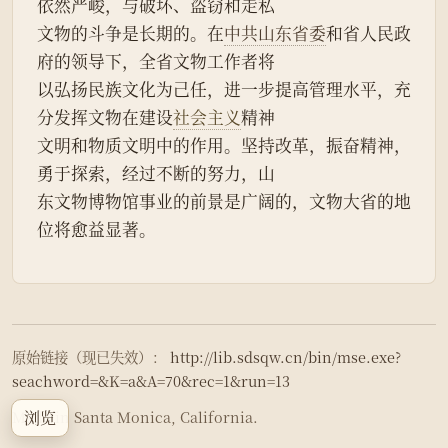
依然严峻，与破坏、盗窃和走私
文物的斗争是长期的。在
中共山东省委
和省人民政
府的领导下，全省文物工作者将
以弘扬民族文化为己任，进一步提高管理水平，充
分发挥文物在建设
社会主义
精神
文明和物质文明中的作用。坚持改革，振奋精神，
勇于探索，经过不断的努力，山
东文物博物馆事业的前景是广阔的，文物大省的地
位将愈益显著。
原始链接（现已失效）：
http://lib.sdsqw.cn/bin/mse.exe?
seachword=&K=a&A=70&rec=1&run=13
浏览
Made in Santa Monica, California.