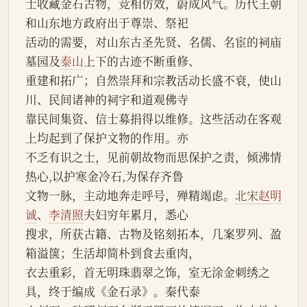
士收藏金石古物，竞相仿效，蔚成风气。历代王朝
和山东地方政府出于尊崇、祭祀
活动的需要，对山东古圣先贤、名儒、名宦的祠庙
墓园及
泰山
上下的古迹不断重修、
重建和拓广；自然崇拜和宗教活动长盛不衰，使山
川、民间诸神的祠宇和道观佛寺
靠民间集资、信士募捐得以维修。这些活动在客观
上均起到了保护文物的作用。亦
不乏有识之士，见前朝故物而思保护之责，倾沸情
热心,以护寒金冷石,为保存齐鲁
文物一脉，主动地奔走呼号，殚精竭虑。
北宋
赵明
诚
、
李清照
夫妇穷年累月，悉心
搜求，所获古籍、古物及铭刻拓本，几案罗列、盈
箱溢箧；生活却简朴到食去重肉，
衣去重彩，首无明珠翡翠之饰，室无涂金刺绣之
具，终于编成《金石录》。秦代泰