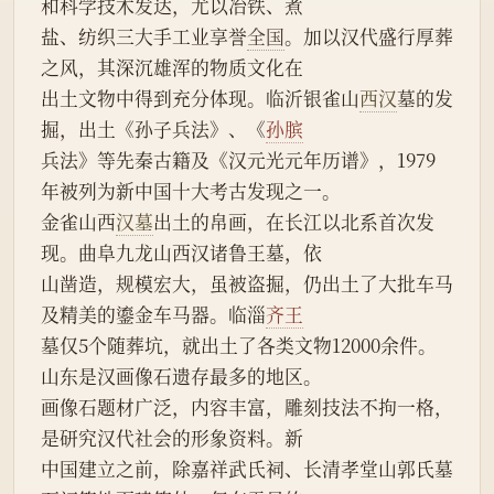
和科学技术发达，尤以冶铁、煮
盐、纺织三大手工业享誉
全国
。加以汉代盛行厚葬
之风，其深沉雄浑的物质文化在
出土文物中得到充分体现。临沂银雀山
西汉
墓的发
掘，出土《孙子兵法》、《
孙膑
兵法》等先秦古籍及《汉元光元年历谱》，1979
年被列为新中国十大考古发现之一。
金雀山西
汉墓
出土的帛画，在长江以北系首次发
现。曲阜九龙山西汉诸鲁王墓，依
山凿造，规模宏大，虽被盗掘，仍出土了大批车马
及精美的鎏金车马器。临淄
齐王
墓仅5个随葬坑，就出土了各类文物12000余件。
山东是汉画像石遗存最多的地区。
画像石题材广泛，内容丰富，雕刻技法不拘一格，
是研究汉代社会的形象资料。新
中国建立之前，除嘉祥武氏祠、长清孝堂山郭氏墓