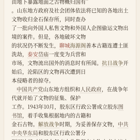
由地下暴露地面之古物概归国有”
。山东地方政府及社会团体依法将已知的各地出土
文物收归金石保存所，同时查办
了一批向外国人私售文物和外国人企图偷运文物出
境的案件。但是，各地破坏文物
的状况仍不断发生，
聊城
海源阁
善本古籍连遭土匪
洗劫，
泰安
岱庙
一度变为兵营和
市场，文物流出国外的消息时有所闻。
抗日战争
开
始后，沦陷区的文物再次遭到日
本侵略者的掠夺。
中国共产党
山东地方组织和
人民政府
，在战争年
代就开始了文物的征集、保护
工作。1943年10月，胶东区行政公署成立胶东
图
书馆
，着手收集根据地内的古籍和
金石古物。
解放战争
时期，为妥善保存文物，
中共
中央
华东局
和胶东区行政公署分