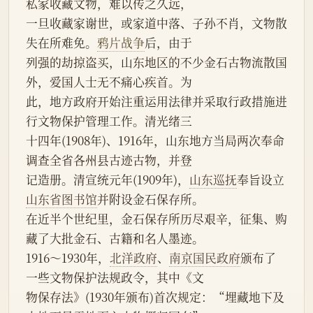
私家收藏文物，难以传之久远，
一旦收藏家谢世，或家道中落、子孙不肖，文物散
失在所难免。
鸦片战争
后，由于
列强的劫掠盗买，山东地区的不少金石古物流散国
外，爱国人士无不痛心疾首。为
此，地方政府开始注重运用法律并采取行政措施进
行文物保护管理工作。清光绪三
十四年(1908年)、1916年，山东地方当局两次奉命
调查全省各州县古迹古物，并登
记造册。清宣统元年(1909年)，
山东巡抚
奉旨设立
山东省图书馆
并附设金石保存所。
在近半个世纪里，金石保存所历尽艰辛，征集、购
藏了大批金石、古籍和名人墨迹。
1916～1930年，
北洋政府
、
南京国民政府
颁布了
一些文物保护法规政令，其中《文
物保存法》(1930年颁布)首次规定：“埋藏地下及