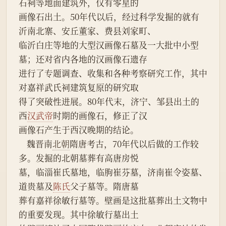
石祠等地面建筑外，仅有零星的
画像石出土。50年代以后，经过科学发掘的就有
沂南北寨、安丘董家、费县刘家町、
临沂白庄等地的大型汉画像石墓及一大批中小型
墓；还对省内各地的汉画像石遗存
进行了专题调查、收集和各种考察研究工作，其中
对嘉祥武氏祠建筑复原的研究取
得了突破性进展。80年代末，济宁、邹县出土的
西
汉武帝
时期的画像石，修正了汉
画像石产生于西汉晚期的结论。
    魏晋南
北朝
隋唐考古，70年代以后做的工作较
多。发掘的北朝墓葬有高唐房悦
墓，临淄崔氏墓地，临朐崔芬墓，济南崔令姿墓、
道贵墓及
陈氏
父子墓等。隋唐墓
葬有嘉祥徐敏行墓等。壁画是这批墓葬出土文物中
的重要发现。其中徐敏行墓出土