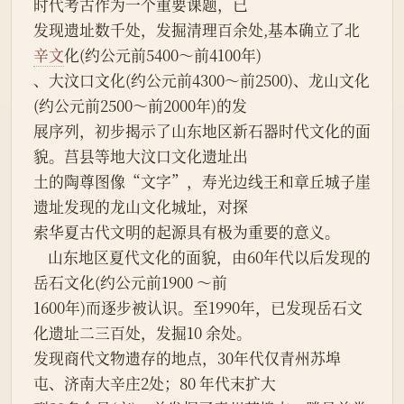
时代考古作为一个重要课题，已
发现遗址数千处，发掘清理百余处,基本确立了北
辛文
化(约公元前5400～前4100年)
、大汶口文化(约公元前4300～前2500)、龙山文化
(约公元前2500～前2000年)的发
展序列，初步揭示了山东地区新石器时代文化的面
貌。莒县等地大汶口文化遗址出
土的陶尊图像“文字”，寿光边线王和章丘城子崖
遗址发现的龙山文化城址，对探
索华夏古代文明的起源具有极为重要的意义。
    山东地区夏代文化的面貌，由60年代以后发现的
岳石文化(约公元前1900 ～前
1600年)而逐步被认识。至1990年，已发现岳石文
化遗址二三百处，发掘10 余处。
发现商代文物遗存的地点，30年代仅青州苏埠
屯、济南大辛庄2处；80 年代末扩大