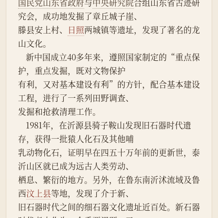
国民党山东省政府
与
中央研究院
合组山东省古迹研
究会，成功地发掘了章丘城子崖、
滕县安上村、
日照
两城镇等遗址，发现了著名的龙
山文化。
    新中国成立40多年来，遵照国家制定的“重点保
护，重点发掘，既对文物保护
有利，又对基本建设有利”的方针，配合基本建设
工程，进行了一系列田野调查、
发掘和抢救清理工作。
    1981年，在沂源县骑子鞍山发现旧石器时代遗
存，获得一批猿人化石及其他哺
乳动物化石，证明早在四五十万年前的更新世，泰
沂山区就已成为远古人类劳动、
栖息、繁衍的地方。另外，在鲁东南沂沭流域及鲁
西
汶上县
等地，发现了介于新、
旧石器时代之间的细石器文化遗址近百处。新石器