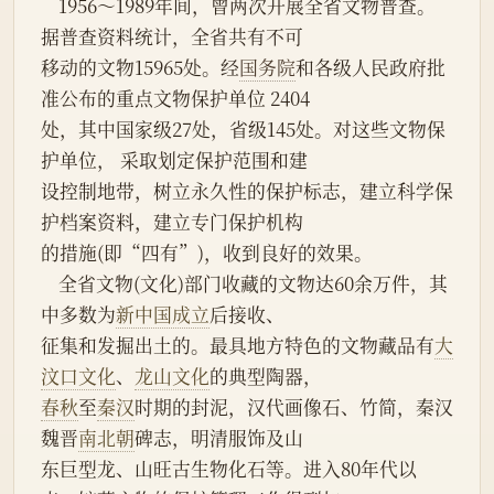
    1956～1989年间，曾两次开展全省文物普查。
据普查资料统计，全省共有不可
移动的文物15965处。经
国务院
和各级人民政府批
准公布的重点文物保护单位 2404
处，其中国家级27处，省级145处。对这些文物保
护单位， 采取划定保护范围和建
设控制地带，树立永久性的保护标志，建立科学保
护档案资料，建立专门保护机构
的措施(即“四有”)，收到良好的效果。
    全省文物(文化)部门收藏的文物达60余万件，其
中多数为
新中国成立
后接收、
征集和发掘出土的。最具地方特色的文物藏品有
大
汶口文化
、
龙山文化
的典型陶器，
春秋
至
秦汉
时期的封泥，汉代画像石、竹简，秦汉
魏晋
南北朝
碑志，明清服饰及山
东巨型龙、山旺古生物化石等。进入80年代以