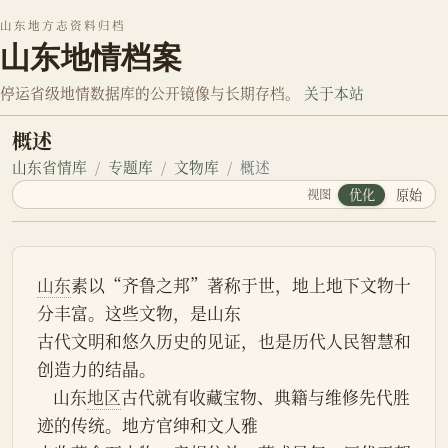
山东地方志资料归档
山东地情档案
停运省级地情数据库的公开镜像与长期存档。
关于本站
概述
山东省情库
专题库
文物库
概述
视图
优化
原始
山东
素以“齐鲁之邦”著称于世，地上地下文物十
分丰富。这些文物，是山东
古代文明和悠久历史的见证，也是历代人民智慧和
创造力的结晶。
    山东
地区
古代就有收藏宝物、典籍与维修先代胜
迹的传统。地方官绅和文人雅