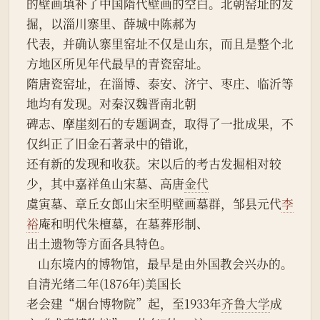
的壁画填补了中国隋代壁画的空白。北朝窑址的发
掘，以淄川寨里、薛城中陈郝为
代表，并确认寨里窑址不仅是山东，而且是整个北
方地区所见年代最早的青瓷窑址。
隋唐瓷窑址，在淄博、泰安、济宁、枣庄、临沂等
地均有发现。对秦汉魏晋南北朝
碑志、摩崖刻石的专题调查，取得了一批成果，不
仅纠正了旧金石著录中的错讹，
还有新的发现和收获。宋以后的考古发掘相对较
少，其中嘉祥鱼山宋墓、高唐
金代
虞寅墓、章丘女郎山宋至明壁画墓群，邹县元代
李
裕
庵和明代朱檀墓，在墓葬形制、
出土遗物等方面各具特色。
    山东境内的博物馆，最早是由外国教会兴办的。
自清光绪二年(1876年)美国长
老会建“烟台博物院”起，至1933年
齐鲁大学
成