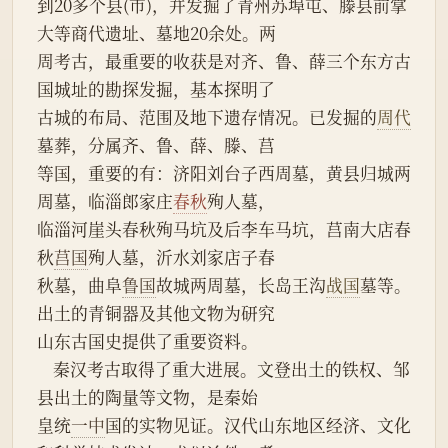
到20多个县(市)，并发掘了青州苏埠屯、滕县前掌
大等商代遗址、墓地20余处。两
周考古，最重要的收获是对齐、鲁、薛三个东方古
国城址的勘探发掘，基本探明了
古城的布局、范围及地下遗存情况。已发掘的
周代
墓葬，分属齐、鲁、薛、滕、莒
等国，重要的有：济阳刘台子西周墓，黄县归城两
周墓，临淄郎家庄
春秋
殉人墓，
临淄河崖头春秋殉马坑及后李车马坑，莒南大店春
秋
莒国
殉人墓，沂水刘家店子春
秋墓，曲阜
鲁国
故城两周墓，长岛王沟
战国
墓等。
出土的青铜器及其他文物为研究
山东古国史提供了重要资料。
    秦汉考古取得了重大进展。文登出土的铁权、邹
县出土的陶量等文物，是秦始
皇统
一中
国的实物见证。汉代山东地区经济、文化