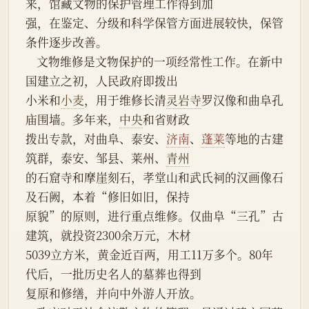
来，馆藏文物的保护管理工作得到加
强，在鉴定、分级和科学保管方面进展较快，保管
条件逐步改善。
    文物维修是文物保护的一项经常性工作。在新中
国建立之初，人民政府即拨出
小米和
小麦
，用于维修长清
灵岩寺
罗汉像和曲阜孔
庙围墙。多年来，
中央
和省财政
拨出专款，对曲阜、泰安、
济南
、
蓬莱
等地的古建
筑群，泰安、邹县、莱州、
青州
的石窟寺和摩崖刻石，孝堂山和武氏祠的汉画像石
及石阙，本着“修旧如旧，保持
原貌”的原则，进行重点维修。仅曲阜“三孔”古
建筑，就投资2300余万元，木材
5039立方米，黄金近百两，用工11万多个。80年
代后，一批历史名人的墓葬也得到
复原和修缮，并向中外游人开放。