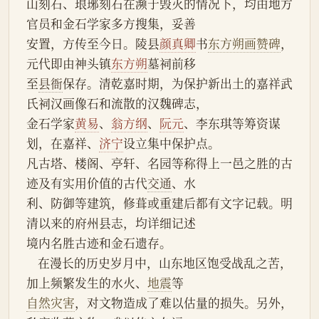
山刻石、琅琊刻石在濒于毁灭的情况下，均由地方
官员和金石学家多方搜集，妥善
安置，方传至今日。陵县
颜真卿
书
东方朔画赞碑
，
元代即由神头镇
东方朔
墓祠前移
至
县衙
保存。清乾嘉时期，为保护新出土的嘉祥武
氏祠汉画像石和流散的汉魏碑志，
金石学家
黄易
、
翁方纲
、
阮元
、李东琪等筹资谋
划，在嘉祥、
济宁
设立集中保护点。
凡古塔、楼阁、亭轩、名园等称得上一邑之胜的古
迹及有实用价值的古代
交通
、水
利、防御等建筑，修葺或重建后都有文字记载。明
清以来的府州县志，均详细记述
境内名胜古迹和金石遗存。
    在漫长的历史岁月中，山东地区饱受战乱之苦，
加上频繁发生的水火、
地震
等
自然灾害
，对文物造成了难以估量的损失。另外，