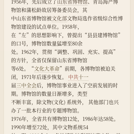
1956年，先后成立了
山东省博物馆
、青岛海产博
物馆和蒲松龄故居筹备委员会，其
中山东省博物馆被
文化部
文物局选作省级综合性博
物馆建设的试点单位。1958年，
在“左”的思想影响下，曾提出“县县建博物馆”
的口号，博物馆数量猛增至80余
处。1962年，贯彻“调整、巩固、充实、提高”
的方针，全省仅保留山东省博物馆
等6处。“
文化大革命
”前期，各博物馆被迫关
闭，1971年后逐步恢复。 
中共
十一
届
三中全会
后，博物馆事业进入了空前发展的时
期。博物馆的数量日渐增多，类型
不断丰富，除文物(文化) 系统外， 其他部门也兴
办了一批本行业的专题博物馆。
1976年，全省共有博物馆12处，1986年达58处。
1990年增至72处，其中文物系统54