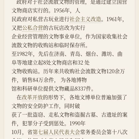
    政府对于社会流散文物的管理，是通过建立国营
文物商店实行的。1956年，人
民政府对私营古玩业进行
社会主义改造
。1961年，
又把
公私合营
的古玩店改为实行
企业经营管理的文物事业单位，作为国家收集社会
流散文物的收购站和临时保存所。
至1982年，先后在济南、青岛、烟台、潍坊、曲
阜等地建立起8处文物商店和32 处
文物收购站。历年来共收购社会流散文物120余万
件，销售84万余件， 为各地博物
馆和科研单位提供文物藏品8337件。
    在
改革开放
的形势下，各地文博单位普遍加强了
文物的安全防护工作，同时破
获了一批盗窃、走私文物和盗掘古墓、古遗址的案
件，犯罪分子受到惩处。1990年
10月，省
第七届人民代表大会
常务委员会第十八次