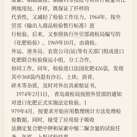
例地甩包、扦样，既保证了扦样的
代表性，又减轻了检验工作压力。1964年，按
外
贸部
《输出入商品检验暂行标准》进
行检验。后来，又参照执行
外贸
部商检局编写的
《化肥检验》。1969年10月，由商检、
外运、
港务局
、农资公司(站)等有关部门组成进口
化肥联合检验接运小组，分工合作，
协同工作。同年，检验进口法国化肥426袋，发现
其中368袋内混有沙石、土块、沥青、
碎木等杂质，及时对外出具索赔证书。
    1974年2月1日， 青岛商检局按照外贸部的通知
对进口化肥正式实施法定检验。1
979年4月，按要求开始应用数理统计方法处理检
验数据。同时，接受了应用原子吸收
法测定复合肥中钾和尿素中缩二脲含量的试验任
务。年底，上报试验结果。