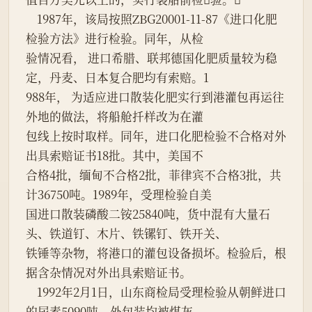
    1987年，该局按照ZBG20001-11-87《进口化肥
检验方法》进行检验。同年，从检
验情况看， 进口希腊、联邦德国化肥质量较为稳
定，丹麦、日本复合肥均有索赔。1
988年， 为适应进口散装化肥实行到港灌包再运往
外地的做法，将船舱扦样改为在灌
包线上按时取样。同年，进口化肥检验不合格对外
出具索赔证书18批。其中，美国不
合格4批，缅甸不合格2批，菲律宾不合格3批，共
计36750吨。1989年，受理检验自美
国进口散装磷酸二铵25840吨，货中混有大量石
头、铁道钉、木片、铁镙钉、铁开关、
铁锤等杂物，将港口的灌包设备损坏。检验后，根
据含杂情况对外出具索赔证书。
    1992年2月1日，山东商检局受理检验从朝鲜进口
的尿素5090吨，外包装均被煤灰