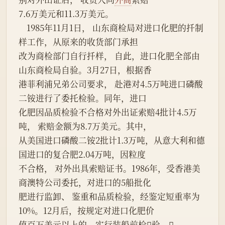
7.6万美元和11.3万美元。
    1985年11月1日， 山东商检局对进口化肥的扦制
样工作，从原来的收货部门承担
改为商检部门自行扦样， 自此，进口化肥全部由
山东商检局自验。3月27日，根据香
港菲利浦兄弟公司要求， 赴港对4.5万吨进口磷酸
二铵进行了委托检验。同年，进口
化肥因品质检验不合格对外出证索赔4批计4.5万
吨， 索赔金额为8.7万美元。其中，
从美国进口磷酸二铵2批计1.3万吨，从意大利和德
国进口的复合肥2.04万吨，因粒度
不合格， 对外出具索赔证书。1986年，受香港美
商澳特公司委托，对进口的5船批化
肥进行监卸、 鉴重和品质检验，经鉴定短重率为
10%。12月后，按规定对进口化肥价
值百万美元以上的，实行装船前检验。