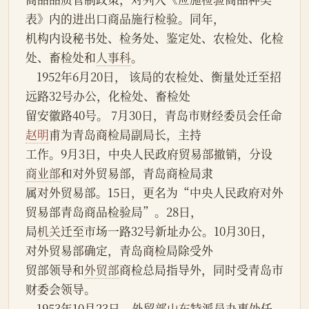
表》内的进出口商品施行检验。同年，
机构内设秘书处、检务处、鉴定处、农检处、化检
处、畜检处和
人事科
。
    1952年6月20日， 该局的农检处、衡量处迁至招
远路32号办公，化检处、畜检处
留安徽路40号。 7月30日，青岛市财经委员会任命
赵明
甫为青岛商检局副局长，主持
工作。9月3日，中央人民政府贸易部撤销，分设
商业部
和对外贸易部，青岛商检局隶
属对外贸易部。15日，更名为“中央人民政府对外
贸易部青岛商品检验局”。28日，
局
机关
迁至市场一路32号新址办公。10月30日，
对外贸易部确定，青岛商检局除受外
贸部领导和
外贸部
商检总局指导外，同时受青岛市
财委会领导。
    1953年10月23日，外贸部
山东
特派员办事处任