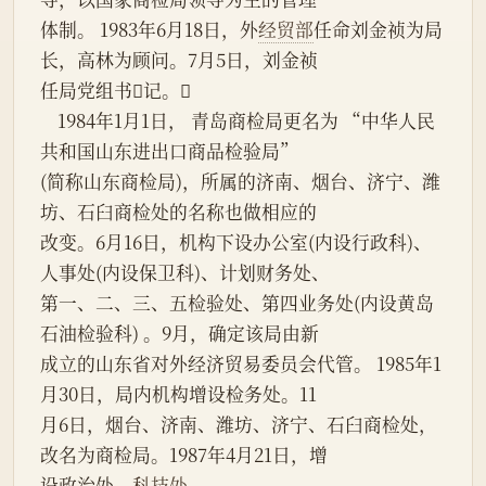
体制。 1983年6月18日，外
经贸部
任命刘金祯为局
长，高林为顾问。7月5日，刘金祯
任局党组书记。
    1984年1月1日， 青岛商检局更名为 “中华人民
共和国山东进出口商品检验局”
(简称山东商检局)，所属的济南、烟台、济宁、潍
坊、石臼商检处的名称也做相应的
改变。6月16日，机构下设办公室(内设行政科)、
人事处(内设保卫科)、计划财务处、
第一、二、三、五检验处、第四业务处(内设黄岛
石油检验科) 。9月，确定该局由新
成立的山东省对外经济贸易委员会代管。 1985年1
月30日，局内机构增设检务处。11
月6日，烟台、济南、潍坊、济宁、石臼商检处，
改名为商检局。1987年4月21日，增
设政治处、
科技处
。