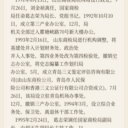
月26日，刘金祯离任，国家商检
局任命葛志荣为局长、党组书记。1992年10月10
日，成立第三产业办公室。12月，局
机关全部迁入瞿塘峡路70号新大楼办公。
    1993年2月16日， 山东商检局进行机构调整，将
基建处并入计划财务处、政治处
并入人事处、第四业务处改为第四检验处，撤销
史
志办
公室，将史志编纂工作划归局
办公室。5月，成立青岛三义鉴定评估咨询有限公
司(由山东
商检公司
、青岛市人民保
险公司和香港三义公证行有限公司合资成立)。7月
26日，该局设立驻青岛机场办事处。
12月，撤销三产办公室。1994年3月，设立综合业
务处、保卫处、离退休干部工作处。
    1995年2月24日， 葛志荣调任国家商检局副局
长，由胡正生副局长主持工作。11