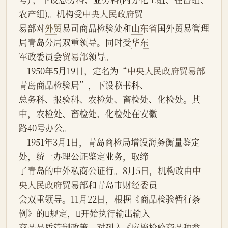
农产组)。机构受
中央人民政府
贸
易部对
外贸
易司商品检验处和
山东省
国外贸易管理
局青岛分局双重领导。同时受
华东
军政委员会
贸易部
领导。
    1950年5月19日，定名为“
中央人民政府贸易部
青岛商品检验局”，下设秘书科、
总务科、报验科、农检处、畜检处、化检处。其
中，农检处、畜检处、化检处在安徽
路40号办公。
    1951年3月1日，青岛商检局增设海务衡量鉴定
处，统一办理公证鉴定业务，取缔
了青岛的中外私商公证行。8月5日，机构改由
中
央
人民政府
贸易部和青岛市财
经委
员
会双重领导。11月22日，根据《商品检验暂行条
例》的规定，开始执行输出输入
商品品质管制政策，对列入《应施检验商品种类