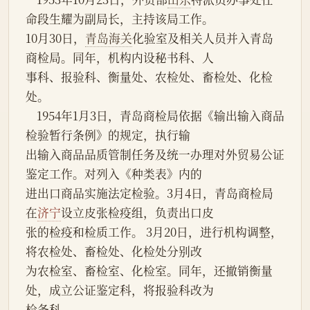
命段生耀为副局长，主持该局工作。
10月30日，
青岛海关
化验室及相关人员并入青岛
商检局。同年，机构内设秘书科、人
事科、报验科、衡量处、农检处、畜检处、化检
处。
    1954年1月3日，青岛商检局依据《输出输入商品
检验暂行条例》的规定，执行输
出输入商品品质管制任务及统一办理对外贸易公证
鉴定工作。对列入《种类表》内的
进出口商品实施法定检验。3月4日，青岛商检局
在
济宁
设立皮张检疫组，负责出口皮
张的检疫和检质工作。 3月20日，进行机构调整，
将农检处、畜检处、化检处分别改
为农检室、畜检室、化检室。同年，还撤销衡量
处，成立公证鉴定科，将报验科改为
检务科。