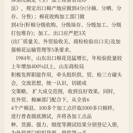
法》，规定出口棉产地应做到4分(分摘、分晒、分
存、分售) ；棉花收购加工部门做

到4分(籽棉分级收购、分级垛存、分级加工、分级
打包堆存)；加工、出口应严把3关

(出厂质量关、外贸验收关、商检检验出口关)及加
强棉花运输管理等5条要求。

    1984年，山东出口棉花迅猛增长，年检验批量较
上年增加400%以上，山东商检局

积极发挥职能作用，牵头组织供、贸、检三方碰头
会，交流思想，统一认识，切磋成

交策略， 扩大成交范围，收到良好效果。同时，
在外贸、棉麻部门配合下，从全省6

4个产棉县、100多个加工点扦取1000多只棉样，
进行普查摸底测试，并将各加工点品

种、货源、强力、细度等测试结果分别登记入册，
为外贸部门组织货源，提供第一手
