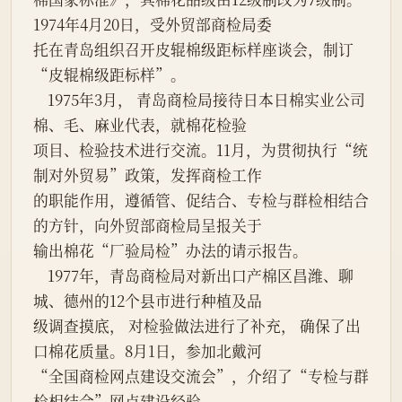
1974年4月20日，受外贸部商检局委

托在青岛组织召开皮辊棉级距标样座谈会，制订
“皮辊棉级距标样”。

    1975年3月， 青岛商检局接待日本日棉实业公司
棉、毛、麻业代表，就棉花检验

项目、检验技术进行交流。11月，为贯彻执行“统
制对外贸易”政策，发挥商检工作

的职能作用，遵循管、促结合、专检与群检相结合
的方针，向外贸部商检局呈报关于

输出棉花“厂验局检”办法的请示报告。

    1977年，青岛商检局对新出口产棉区昌潍、聊
城、德州的12个县市进行种植及品

级调查摸底， 对检验做法进行了补充， 确保了出
口棉花质量。8月1日，参加北戴河

“全国商检网点建设交流会”，介绍了“专检与群
检相结合”网点建设经验。
