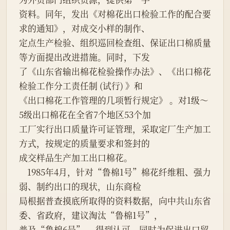
资料。同年，发出《对棉花出口检验工作的配合要
求的通知》，对成交小样的制作、

定点生产检验、组织巡回检查组、保证出口棉质量
等方面提出改进措施。同时，下发

了《山东省输出棉花检验操作办法》、《出口棉花
检验工作分工责任制 (试行) 》和

《出口棉花工作管理的几项暂行规定》 。对1级～
5级出口棉花在全省7个地区53个加

工厂实行出口质量许可证管理，采取定厂生产加工
方式，按规定的质量要求和签封的

成交样品生产加工出口棉花。

    1985年4月，针对“鲁棉1号”棉花纤维粗、强力
弱、制约出口的现状，山东商检

局根据普查摸底所取得的资料数据，向中共山东省
委、省政府，建议淘汰“鲁棉1号”，

普及“鲁棉6号” ，得到认可。同时为促进出口贸