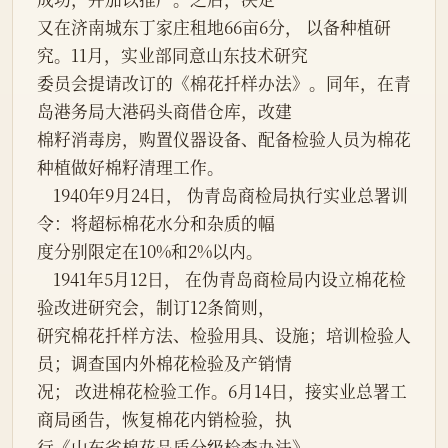
又在济南城东丁家庄租地66亩6分， 以备种植研
究。11月，实业部同意山东技术研究

委员会提请改订的《棉花扦样办法》。同年，在青
岛港务局大港码头商借仓库，改建

棉籽消毒房，购置仪器设备、配备检验人员为棉花
种植做好棉籽清理工作。

    1940年9月24日， 伪青岛商检局执行实业总署训
令：将超标棉花水分和杂质的幅

度分别限定在10%和2%以内。

    1941年5月12日， 在伪青岛商检局内设立棉花检
验改进研究会，制订12条简则，

研究棉花扦样方法、检验用具、设施；培训检验人
员；调查国内外棉花检验及产销情

况； 改进棉花检验工作。6月14日，接实业总署工
商局函告，恢复棉花内销检验，执

行《山东省棉花品质分级检查办法》。
