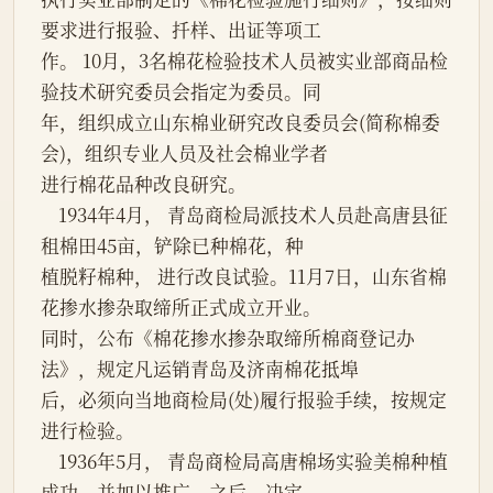
要求进行报验、扦样、出证等项工

作。 10月，3名棉花检验技术人员被实业部商品检
验技术研究委员会指定为委员。同

年，组织成立山东棉业研究改良委员会(简称棉委
会)，组织专业人员及社会棉业学者

进行棉花品种改良研究。

    1934年4月， 青岛商检局派技术人员赴高唐县征
租棉田45亩，铲除已种棉花，种

植脱籽棉种， 进行改良试验。11月7日，山东省棉
花掺水掺杂取缔所正式成立开业。

同时，公布《棉花掺水掺杂取缔所棉商登记办
法》，规定凡运销青岛及济南棉花抵埠

后，必须向当地商检局(处)履行报验手续，按规定
进行检验。

    1936年5月， 青岛商检局高唐棉场实验美棉种植
成功，并加以推广。之后，决定
