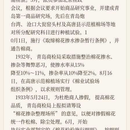
会议，根据会议要求开始商品研究事业，并建成青
岛第一商品研究场，先后在青岛炮

台湾、 沧口大瓮窑头村及高唐县示范植棉场等地
对所分配研究科目进行种植试验。1

0月1日，施行《取缔棉花掺水掺杂暂行条例》，并
通告棉商。

    1932年， 青岛商检局采取措施整治棉花掺水、
掺杂等舞弊恶习，使掺水率从15%

降至10%～11%，掺杂率从10%降至2%。8月16
日，在高唐示范棉植场实行《棉业试验场

组织条例》，以求规则管理。

    1933年5月24日， 为杜绝商人掺假， 提高棉花
品质， 青岛商检局上报拟请筹设

“棉花掺杂整理场所” 的意见，以便对掺假棉花
统一作松棉、除尘处理。6月，开始

执行实业部制定的《棉花检验施行细则》，按细则