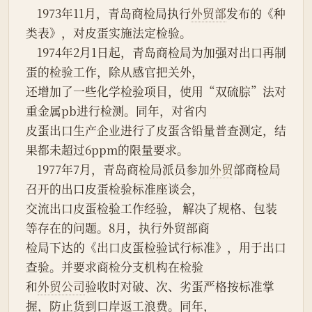
    1973年11月，青岛商检局执行
外贸部
发布的《种
类表》，对皮蛋实施法定检验。
    1974年2月1日起，青岛商检局为加强对出口再制
蛋的检验工作，除从感官把关外，
还增加了一些化学检验项目，使用“双硫腙”法对
重金属pb进行检测。同年，对省内
皮蛋出口生产企业进行了皮蛋含铅量普查测定，结
果都未超过6ppm的限量要求。
    1977年7月，青岛商检局派员参加
外贸
部商检局
召开的出口皮蛋检验标准座谈会，
交流出口皮蛋检验工作经验， 解决了规格、包装
等存在的问题。8月，执行外贸部商
检局下达的《出口皮蛋检验试行标准》，用于出口
查验。并要求商检分支机构在检验
和
外贸公司
验收时对破、次、劣蛋严格按标准掌
握，防止货到口岸返工浪费。同年，