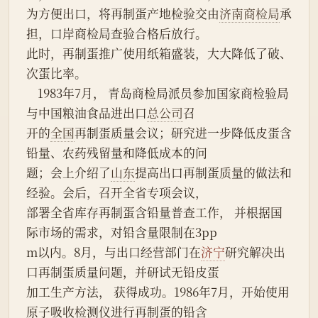
为方便出口，将再制蛋产地检验交由
济南商检局
承
担，口岸商检局查验合格后放行。
此时，再制蛋推广使用纸箱盛装，大大降低了破、
次蛋比率。
    1983年7月， 青岛商检局派员参加国家商检验局
与中国粮油食品进出口
总公司
召
开的
全国
再制蛋质量会议；研究进一步降低皮蛋含
铅量、农药残留量和降低成本的问
题；会上介绍了
山东
提高出口再制蛋质量的做法和
经验。会后，召开全省专项会议，
部署全省库存再制蛋含铅量普查工作， 并根据国
际市场的需求，对铅含量限制在3pp
m以内。8月，与出口经营部门在
济宁
研究解决出
口再制蛋质量问题，并研试无铅皮蛋
加工生产方法， 获得成功。1986年7月，开始使用
原子吸收检测仪进行再制蛋的铅含