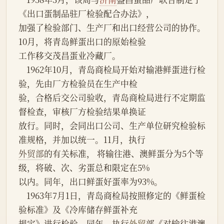
《出口蛋制品驻厂检验配合办法》，
加强了检验部门、生产厂和出口经营公司的协作。
10月，将青岛鲜蛋出口的原始检验
工作移交茂昌蛋业冷藏厂。
    1962年10月，青岛商检局开始对输港鲜蛋进行检
验，先由厂方检验员在生产中检
验，合格后交公司验收，青岛商检局进行不定期监
督检查，审核厂方检验结果单换证
放行。同时，会同出口公司、生产单位研究检验标
准规格，并加以统一。11月，执行
外贸部
的有关标准， 将输往港、澳鲜蛋分为5个等
级，将破、次、劣蛋总和限定在5%
以内。同年，出口鲜蛋好蛋率为93%。
    1963年7月1日，青岛商检局按照修定的《鲜蛋检
验标准》及《冷库储存鲜蛋补充
规定》进行检验。同年，执行
外贸
部《对输往港澳