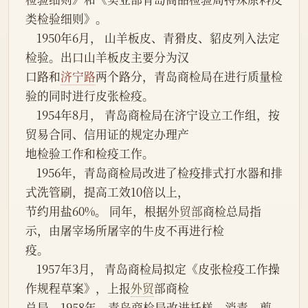
类检验细则》。
    1950年6月， 山羊板皮、青猾皮、貂皮列入法定
检验。出口山羊板皮主要分为汉
口路和
济宁路
两个路分，青岛商检局在进行质量检
验的同时进行皮张检疫。
    1954年8月， 青岛商检局在济宁设立工作组，按
贸易合同、信用证的规定办理产
地检验工作和检疫工作。
    1956年，青岛商检局改进了检疫排式打水器和排
式洗管刷，提高工效10倍以上，
节约用盐60%。 同年，根据
外贸部
商检总局指
示，由屠宰场所屠宰的牛皮不再进行检
疫。
    1957年3月， 青岛商检局拟定《皮张检疫工作操
作规程草案》，上报
外贸
部商检
总局。1958年，青岛商检局改进扦样、消毒、剪