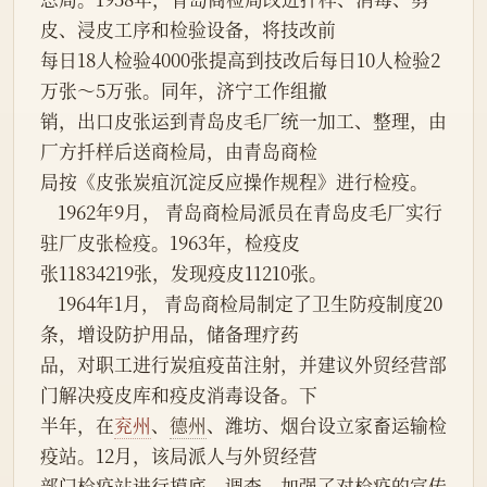
皮、浸皮工序和检验设备，将技改前
每日18人检验4000张提高到技改后每日10人检验2
万张～5万张。同年，济宁工作组撤
销，出口皮张运到青岛皮毛厂统一加工、整理，由
厂方扦样后送商检局，由青岛商检
局按《皮张炭疽沉淀反应操作规程》进行检疫。
    1962年9月， 青岛商检局派员在青岛皮毛厂实行
驻厂皮张检疫。1963年，检疫皮
张11834219张，发现疫皮11210张。
    1964年1月， 青岛商检局制定了卫生防疫制度20
条，增设防护用品，储备理疗药
品，对职工进行炭疽疫苗注射，并建议外贸经营部
门解决疫皮库和疫皮消毒设备。下
半年，在
兖州
、
德州
、潍坊、烟台设立家畜运输检
疫站。12月，该局派人与外贸经营
部门检疫站进行摸底、调查，加强了对检疫的宣传