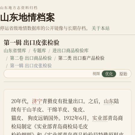
山东地方志资料归档
山东地情档案
停运省级地情数据库的公开镜像与长期存档。
关于本站
第一辑 出口皮张检验
山东省情库
专题库
进出口商品检验库
第二卷 出口商品检验
第二类 出口畜产品检验
第一辑 出口皮张检验
视图
优化
原始
20年代，
济宁
青猾皮有批量出口。之后，
山东
陆
续有干山羊皮、干绵羊皮、兔皮、
猫皮、 狗皮远销国外。1932年6月，
实业部
青岛商
检局制定《实业部青岛商检局毛皮
检验细则》和《实业部青岛商品检验局特殊原料皮