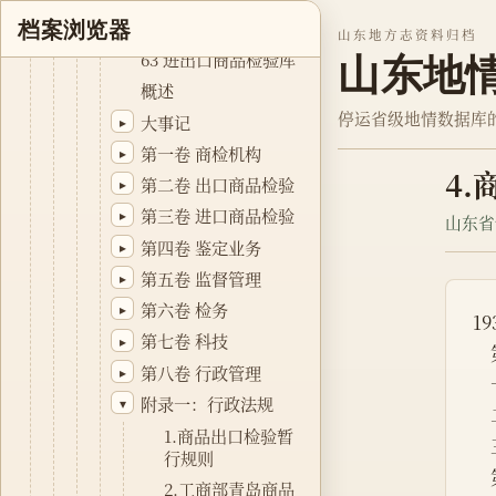
进出口商品检验库
档案浏览器
▾
山东地方志资料归档
63 进出口商品检验库
山东地
概述
停运省级地情数据库
大事记
▸
第一卷 商检机构
▸
4
第二卷 出口商品检验
▸
第三卷 进口商品检验
▸
山东省
第四卷 鉴定业务
▸
第五卷 监督管理
▸
第六卷 检务
▸
1
第七卷 科技
▸
第八卷 行政管理
▸
附录一：行政法规
▾
1.商品出口检验暂
行规则
2.工商部青岛商品