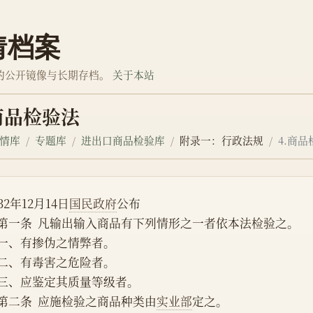
情档案
的公开镜像与长期存档。
关于本站
.商品检验法
情库
专题库
进出口商品检验库
附录一：行政法规
4.商
932年12月14日
国民政府
公布
    第一条  凡输出输入商品有下列情形之一者依本法检验之。
    一、有掺伪之情弊者。
    二、有毒害之危险者。
    三、应鉴定其质量等级者。
    第二条  应施检验之商品种类由
实业部
定之。