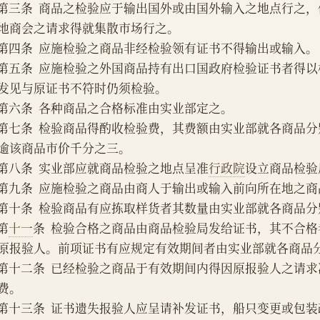
    第三条  商品之检验应于输出国外或由国外输入之地点行
地商会之请求得就集散市场行之。
    第四条  应施检验之商品非经检验领有证书不得输出或输入。
    第五条  应施检验之外国商品持有出口国政府检验证书者
发见与原证书不符时仍须检验。
    第六条  各种商品之合格标准由实业部定之。
    第七条  检验商品得酌收检验费，其费额由实业部就各商
逾该商品市价千分之三。
    第八条  实业部应就商品检验之地点呈准
行政院
设立商品检验
    第九条  应施检验之商品由商人于输出或输入前向所在地
    第十条  检验商品有应拣取样货者其数量由实业部就各商品
   第
十一
条  检验合格之商品由商品检验局发给证书，其不合
原报验人。前项证书有应规定有效期间者由实业部就各商品
    第十二条  已经检验之商品于有效期间内得因原报验人之
费。
    第十三条  证书遗失报验人应呈请补发证书，船只变更或