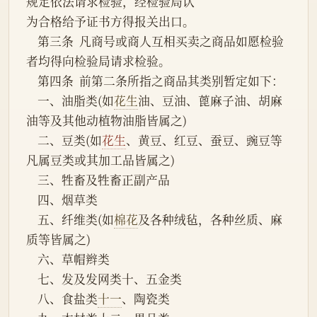
规定依法请求检验，经检验局认
为合格给予证书方得报关出口。
    第三条  凡商号或商人互相买卖之商品如愿检验
者均得向检验局请求检验。
    第四条  前第二条所指之商品其类别暂定如下：
    一、油脂类(如
花生
油、豆油、蓖麻子油、胡麻
油等及其他动植物油脂皆属之)
    二、豆类(如
花生
、黄豆、红豆、蚕豆、豌豆等
凡属豆类或其加工品皆属之)
    三、牲畜及牲畜正副产品
    四、烟草类
    五、纤维类(如
棉花
及各种绒毡，各种丝质、麻
质等皆属之)
    六、草帽辫类
    七、发及发网类十、五金类
    八、食盐类
十一
、陶瓷类