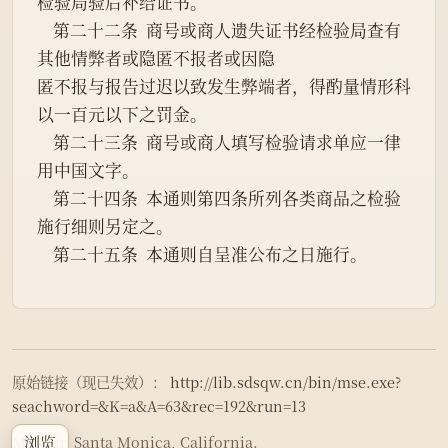
检验局验后补给证书。
    第二十二条  商号或商人遗失证书经检验局查有
其他情弊者或隐匿不报者或因隐
匿不报与报告过迟以致发生弊端者，得酌量情形科
以一百元以下之罚金。
    第二十三条  商号或商人填写检验请求单应一律
用中国文字。
    第二十四条  本通则第四条所列各类商品之检验
施行细则另定之。
    第二十五条  本通则自呈准公布之日施行。
原始链接（现已失效）：
http://lib.sdsqw.cn/bin/mse.exe?
seachword=&K=a&A=63&rec=192&run=13
浏览
Made in Santa Monica, California.