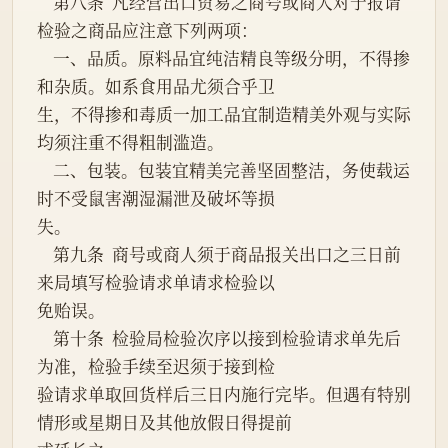
    第八条  凡经营出口贸易之商号或商人对于报请
检验之商品应注意下列两项：
    一、品质。原料品宜纯洁精良等级分明，不得掺
和杂质。如系食用品尤须合乎卫
生，不得掺和毒质一加工品宜制造精美外观与实际
均须注重不得粗制滥造。
    二、包装。包装宜精美完善坚固整洁，务使载运
时不受鼠害潮湿漏泄及破坏等损
失。
    第九条  商号或商人须于商品报关出口之三日前
来局填写检验请求单请求检验以
免贻误。
    第十条  检验局检验次序以接到检验请求单先后
为准，检验手续至迟须于接到检
验请求单取回货样后三日内施行完毕。但遇有特别
情形或星期日及其他放假日得提前