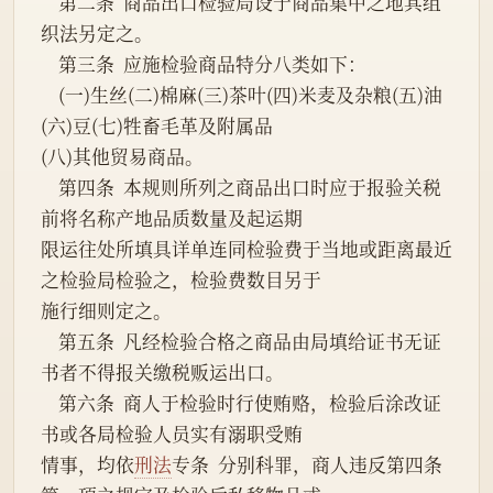
    第二条  商品出口检验局设于商品集中之地其组
织法另定之。
    第三条  应施检验商品特分八类如下：
    (一)生丝(二)棉麻(三)茶叶(四)米麦及杂粮(五)油
(六)豆(七)牲畜毛革及附属品
(八)其他贸易商品。
    第四条  本规则所列之商品出口时应于报验关税
前将名称产地品质数量及起运期
限运往处所填具详单连同检验费于当地或距离最近
之检验局检验之，检验费数目另于
施行细则定之。
    第五条  凡经检验合格之商品由局填给证书无证
书者不得报关缴税贩运出口。
    第六条  商人于检验时行使贿赂，检验后涂改证
书或各局检验人员实有溺职受贿
情事，均依
刑法
专条  分别科罪，商人违反第四条