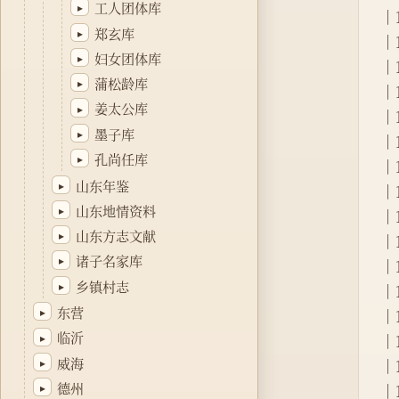
工人团体库
▸
│1
郑玄库
▸
│1
妇女团体库
▸
│1
蒲松龄库
▸
│1
姜太公库
▸
│1
墨子库
▸
│1
孔尚任库
▸
│1
山东年鉴
▸
│1
山东地情资料
▸
│1
山东方志文献
▸
│1
诸子名家库
▸
│1
乡镇村志
▸
│1
东营
▸
│1
临沂
▸
│1
威海
▸
│1
德州
▸
│1