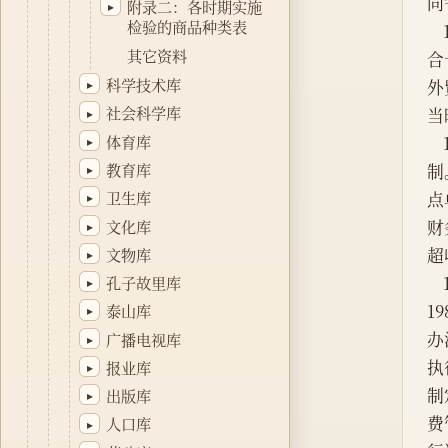
向
附录二：各时期实施
▸
检验的商品种类表
其它资料
合
科学技术库
外
▸
社会科学库
当
▸
体育库
▸
教育库
制
▸
点
卫生库
▸
财
文化库
▸
超
文物库
▸
孔子故里库
▸
1
泰山库
▸
办
广播电视库
▸
执
报业库
▸
制
出版库
▸
费
人口库
▸