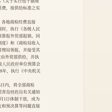
部
《关于实行包干制规
活费，按供给标准之实
：各地商检经费直接
同时，执行《各级人民
预算报外贸部报销。同
制度》和《商检局收入
管理局领报，并接受其
改由外贸部供给，并执
级
人民政府
单位预算会
58年，执行《中央机关
了后5日内，将全部商检
照青岛
财政局
有关通知
1月1日体制下放，成为
支和预决算等问题直接