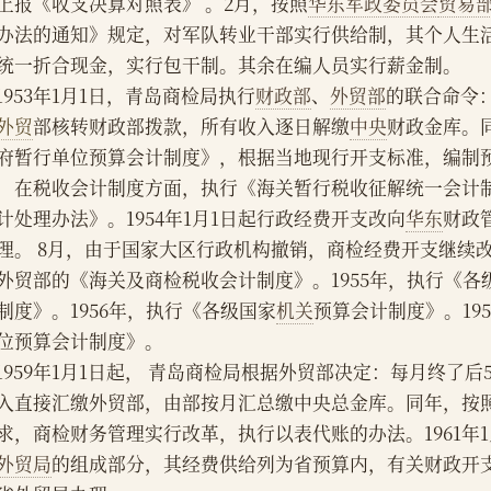
上报《收支决算对照表》 。2月，按照
华东军政委员会
贸易
办法的通知》规定，对军队转业干部实行供给制，其个人生
统一折合现金，实行包干制。其余在编人员实行薪金制。
    1953年1月1日，青岛商检局执行
财政部
、
外贸部
的联合命令
外贸
部核转财政部拨款，所有收入逐日解缴
中央
财政金库。
府暂行单位预算会计制度》，根据当地现行开支标准，编制
，在税收会计制度方面，执行《海关暂行税收征解统一会计
计处理办法》。1954年1月1日起行政经费开支改向
华东
财政
理。 8月，由于国家大区行政机构撤销，商检经费开支继续
外贸部的《海关及商检税收会计制度》。1955年，执行《各
制度》。1956年，执行《各级国家
机关
预算会计制度》。19
位预算会计制度》。
    1959年1月1日起， 青岛商检局根据外贸部决定：每月终
入直接汇缴外贸部，由部按月汇总缴中央总金库。同年，按
求，商检财务管理实行改革，执行以表代账的办法。1961年
外贸局
的组成部分，其经费供给列为省预算内，有关财政开