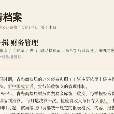
情档案
的公开镜像与长期存档。
关于本站
一辑 财务管理
情库
专题库
进出口商品检验库
第八卷 行政管理
第四类 
一辑 财务管理
国
时期，青岛商检局的办公经费和职工工资主要依靠上级主
持。
新中国成立
后，实行统收统支的管理体制。
    1950年，青岛商检局财务由贸易金库统一收支，每季按经
项编制预算， 每月造决算一次。检验费收入每日存入
银行
，
51年1月起，该局按照中贸部统一规定的报表格式、内容、报