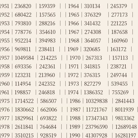
951│236820  │159359  ││1964│310134    │245379  │
952│680422  │157565  ││1965│376329    │277173  │
953│793810  │288216  ││1966│341432    │221225  │
954│778776  │354610  ││1967│274308    │187658  │
955│952214  │394983  ││1968│364057    │160960  │
956│969811  │238411  ││1969│320685    │163172  │
957│1049584 │214225  ││1970│267313    │157113  │
958│693356  │242361  ││1971│341815    │238721  │
959│123231  │213960  ││1972│376315    │249744  │
960│114954  │242352  ││1973│827279    │539455  │
961│198857  │246818  ││1974│1386352   │755269  │
975│1714522 │586507  ││1986│10329838  │2841443 
976│1830662 │662006  ││1987│11721767  │8011939 
977│1829961 │693822  ││1988│17347343  │9813362 
978│2611841 │764684  ││1989│23796590  │1268914
979│3510215 │928519  ││1990│41307928  │1628119