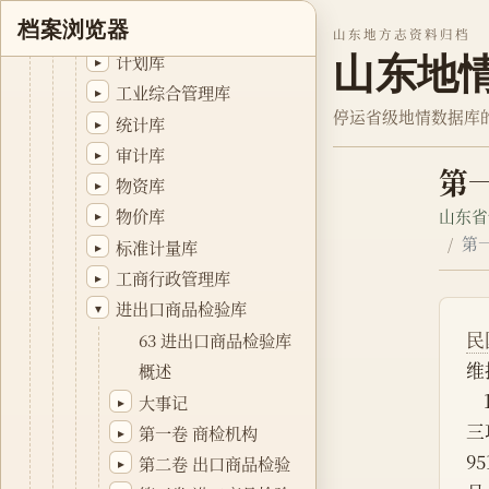
档案浏览器
金融库
▸
山东地方志资料归档
山东地
计划库
▸
工业综合管理库
▸
停运省级地情数据库
统计库
▸
审计库
▸
第
物资库
▸
山东省
物价库
▸
第
标准计量库
▸
工商行政管理库
▸
进出口商品检验库
▾
民
63 进出口商品检验库
维
概述
大事记
▸
三
第一卷 商检机构
▸
9
第二卷 出口商品检验
▸