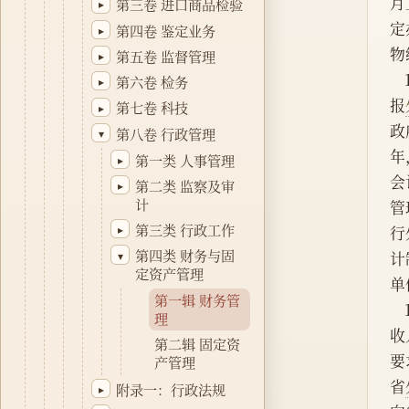
月
第三卷 进口商品检验
▸
定
第四卷 鉴定业务
▸
物
第五卷 监督管理
▸
第六卷 检务
▸
报
第七卷 科技
▸
政
第八卷 行政管理
▾
年
第一类 人事管理
▸
会
第二类 监察及审
▸
计
管
第三类 行政工作
▸
行
第四类 财务与固
▾
计
定资产管理
单
第一辑 财务管
理
收
第二辑 固定资
要
产管理
省
附录一：行政法规
▸