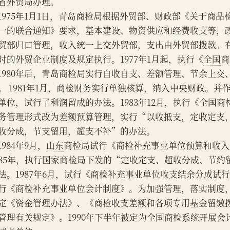
省外贸局办理。
    1975年1月1日，青岛商检局根据外贸部、财政部《关于
一的联合通知》要求，基本建设、物资供应和经费收支等，
贸部归口管理，收入统一上交外贸部，支出由外贸部拨款。
时的外贸企业制度及规定执行。1977年1月起，执行《
全国
商
    1980年后，青岛商检局实行自收自支、差额管理、节余上
。 1981年1月，商检财务实行单独核算，纳入中央财政。并
单位，试行了利润留成的办法。1983年12月，执行《全国
务管理形式改为差额预算管理，实行“以收抵支，定收定支
收分成，节支留用，超支不补”的办法。
    1984年9月，
山东
商检局试行《商检补充事业单位预算和收入
985年，执行国家商检局下发的“定收定支、超收分成、节约
法。1987年6月，试行《商检补充事业单位收支结余分成试行办
行《商检补充事业单位会计制度》。为加强管理，落实制度
定《资金管理办法》、《商检收支差额和各项专用基金留缴
管理有关规定》。1990年下半年被定为全国商检系统开展会