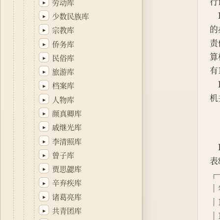
行
劳动库
▸
少数民族库
▸
的
宗教库
▸
责
侨务库
▸
算
民俗库
▸
有
旅游库
▸
档案库
▸
机
人物库
▸
颜真卿库
▸
戚继光库
▸
李清照库
▸
曾子库
▸
表8-
贾思勰库
▸
┌
辛弃疾库
▸
│
诸葛亮库
▸
│1
共青团库
▸
│1