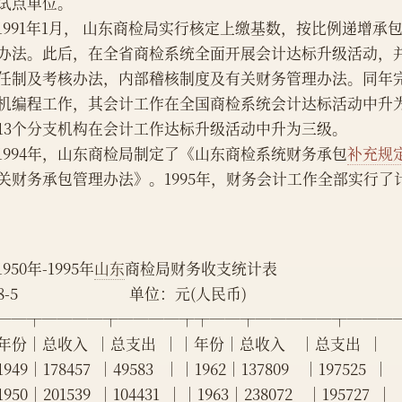
试点单位。
    1991年1月， 山东商检局实行核定上缴基数，按比例递增
办法。此后，在全省商检系统全面开展会计达标升级活动，
任制及考核办法，内部稽核制度及有关财务管理办法。同年
机编程工作，其会计工作在全国商检系统会计达标活动中升为三
13个分支机构在会计工作达标升级活动中升为三级。
    1994年，山东商检局制定了《山东商检系统财务承包
补充规
关财务承包管理办法》。1995年，财务会计工作全部实行了
    1950年-1995年
山东
商检局财务收支统计表
5                               单位：元(人民币)
──┬────┬────┬┬──┬─────┬───
年份│总收入  │总支出  ││年份│总收入    │总支出  │
949│178457  │49583   ││1962│137809    │197525  │
950│201539  │104431  ││1963│238072    │195727  │