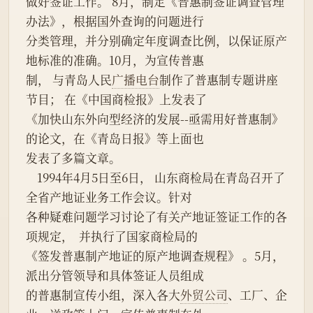
做好签证工作。 8月，制定《普惠制签证调查管理
办法》，根据国外查询的问题进行
分类管理，并分别确定年度调查比例，以保证原产
地标准的准确。10月，为宣传普惠
制， 与青岛人民
广播电台
制作了普惠制专题讲座
节目； 在《中国商检报》上发表了
《加快山东外向型经济的发展--亟需用好普惠制》
的论文，在《青岛日报》等上面也
发表了多篇文章。
    1994年4月5日至6日， 山东商检局在青岛召开了
全省产地证业务工作会议。针对
各种疑难问题学习讨论了有关产地证签证工作的各
项规定，  并执行了国家商检局的
《签发普惠制产地证的原产地调查规程》 。5月，
派出分管领导和具体签证人员组成
的普惠制宣传小组，深入各大
外贸公司
、工厂、企