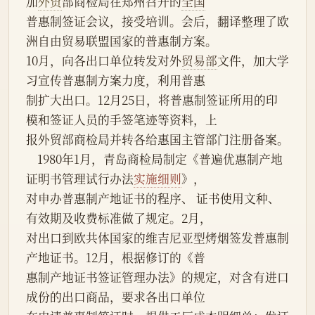
加
外贸
部商检局在郑州召开的
全国
普惠制签证会议，接受培训。会后，翻译整理了欧
洲自由贸易联盟国家的普惠制方案。
10月，向各出口单位转发对外
贸易部
文件，加大学
习宣传普惠制方案力度，利用普惠
制扩大出口。12月25日，将普惠制签证所用的印
模和签证人员的手签笔迹等资料，上
报外贸部商检局并转各给惠国主管部门注册备案。
    1980年1月，青岛商检局制定《普遍优惠制产地
证明书管理试行办法
实施细则
》，
对申办普惠制产地证书的程序、 证书使用文种、
有效期及收费标准做了规定。2月，
对出口到欧共体国家的维吉尼亚型烤烟签发普惠制
产地证书。12月，根据修订的《普
惠制产地证书签证管理办法》的规定，对含有进口
成份的出口商品，要求各出口单位