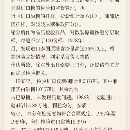
强对进口糖的检验和监督管理，执

行《进口原糖的扦样、检验和计重方法》，随卸货
随扦样，对袋装原糖采取四分法，

缩分后作为品质检验样品，对散装原糖按舱分层取
样，每舱不少于100份样。1978年1

月，发现进口泰国原糖含沙量高达36％以上，根
据包装完好情况，判定系发货人掺假

作伪所致，除对外出具索赔证书外，还提请有关方
面加强检验把关。

    1985年， 检验进口食糖6船计8.03万吨，其中菲
律宾白砂糖1.01万吨，其余均为

古巴原糖， 未发现质量问题。1986年，检验进口
糖4船计5.88万吨，颗粒均匀，杂质

较少， 水分和旋光度均符合合同规定。1987年至
1989年，分别检验进口食糖16.39万

吨、27.41万吨和10.15万吨，品质项目均为合格。
