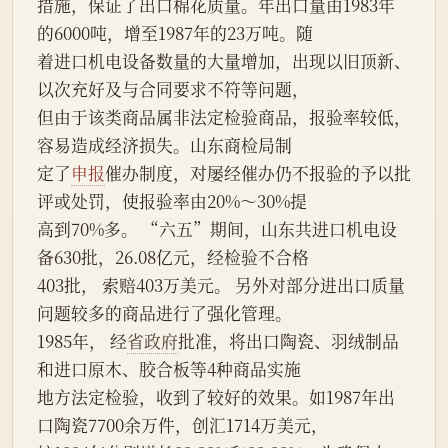
措施，保证了出口棉花质量。年出口量由1983年
的6000吨，增至1987年的23万吨。随
着进口机电设备数量的大量增加，出现以旧顶新、
以次充好及与合同要求不符等问题，
但由于该类商品属非法定检验商品，报验率较低，
容易造成经济损失。山东商检局制
定了
申报
催办制度，对屡经催办仍不报验的予以批
评或处罚，使报验率由20%～30%提
高到70%多。 “六五”期间，山东共进口机电设
备630批，26.08亿元，经检验不合格
403批， 索赔403万美元。 另外对部分进出口质量
问题较多的商品进行了强化管理。
1985年， 经
省政府
批准，将出口陶瓷、羽绒制品
和进口原木、胶合板等4种商品实施
地方法定检验，收到了较好的效果。如1987年出
口陶瓷7700余万件，创汇1714万美元，