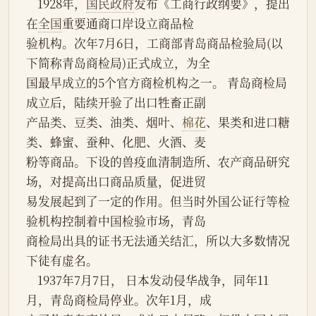
    1928年，
国民政府
发布《工商行政纲要》，提出
在
全国
重要通商口岸设立商品检
验机构。次年7月6日，工商部青岛商品检验局(以
下简称青岛商检局)正式成立，为全
国最早成立的5个官方商检机构之一。 青岛商检局
成立后，陆续开验了出口牲畜正副
产品类、豆类、油类、烟叶、
棉花
、果类和进口糖
类、蜂蜜、蚕种、化肥、火酒、麦
粉等商品。下设的兽疫血清制造所、农产商品研究
场，对提高出口商品质量，促进贸
易发展起到了一定的作用。但当时外国公证行等检
验机构控制着中国检验市场，青岛
商检局出具的证书无法通关结汇，所以大多数情况
下徒有虚名。
    1937年7月7日， 日本发动侵华战争，同年11
月，青岛商检局停业。次年1月，成