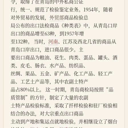
令，取缔了在青岛的中外私商公证
行，统一、规范了检验鉴定业务。1954年，随着
对外贸易的发展，
外贸部
商品检验总
局公布的出口法检商品《种类表》中，从青岛口岸
出口的商品增至63种，到1957年增
至132种。 当时，
河南
、江苏及西北几省的商品从
青岛口岸出口，进口商品很少。主
要出口商品为粮油、花生、肉类、蛋品、罐头、酒
类、皮毛、肠衣、水产品、纺织品、
丝绸、果品、五金、矿产品、化工产品、轻工产
品、工艺土产品等，其中农副土特产
品占80%以上。 这一时期，青岛商检局按照“品
质管制”的方针，制定了大量的农副
土特产品检验标准，采取了扦样检验和驻厂检验相
结合的办法，对大宗重点出口商品
主动到产地和集运点就地检验。并相继设立了烟台