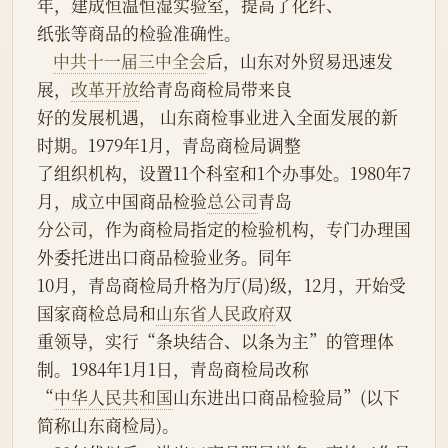
年，建成恒温恒湿实验室，提高了化纤、
纸张等商品的检验准确性。
中共十一届三中全会
后，山东对外贸易迅速发
展，
改革开放
给青岛商检局带来良
好的发展机遇， 山东商检事业进入全面发展的新
时期。1979年1月，青岛商检局调整
了组织机构，设置11个科室和1个办事处。1980年7
月，成立中国商品检验
总公司
青岛
分公司，作为商检局指定的检验机构，专门办理国
外委托进出口商品检验业务。同年
10月，青岛商检局升格为厅(局)级，12月，开始受
国家商检总局和
山东省人民政府
双
重领导，实行“条块结合、以条为主”的管理体
制。1984年1月1日，青岛商检局改称
“
中华人民共和国
山东进出口商品检验局”(以下
简称山东商检局)。