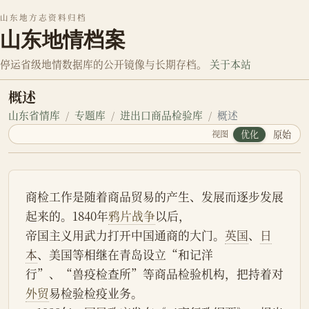
山东地方志资料归档
山东地情档案
停运省级地情数据库的公开镜像与长期存档。
关于本站
概述
山东省情库
专题库
进出口商品检验库
概述
视图
优化
原始
商检工作是随着商品贸易的产生、发展而逐步发展
起来的。1840年
鸦片战争
以后，
帝国主义用武力打开中国通商的大门。
英国
、
日
本
、美国等相继在青岛设立“和记洋
行”、“兽疫检查所”等商品检验机构，把持着对
外贸
易检验检疫业务。