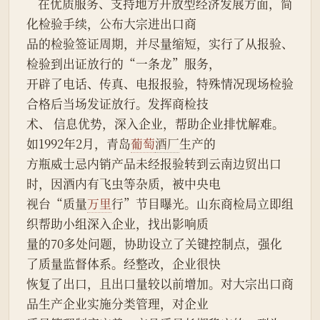
    在优质服务、支持地方开放型经济发展方面，简
化检验手续，公布大宗进出口商
品的检验签证周期，并尽量缩短，实行了从报验、
检验到出证放行的“一条龙”服务，
开辟了电话、传真、电报报验，特殊情况现场检验
合格后当场发证放行。发挥商检技
术、 信息优势，深入企业，帮助企业排忧解难。
如1992年2月，青岛
葡萄
酒厂
生产的
方瓶威士忌内销产品未经报验转到云南边贸出口
时，因酒内有飞虫等杂质，被中央电
视台“质量
万里
行”节目曝光。山东商检局立即组
织帮助小组深入企业，找出影响质
量的70多处问题，协助设立了关键控制点，强化
了质量监督体系。经整改，企业很快
恢复了出口，且出口量较以前增加。对大宗出口商
品生产企业实施分类管理，对企业