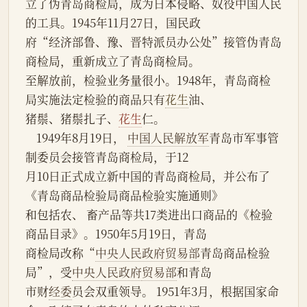
立了伪青岛商检局，成为日本侵略、奴役中国人民
的工具。1945年11月27日，国民政
府“经济部鲁、豫、晋特派员办公处”接管伪青岛
商检局，重新成立了青岛商检局。
至解放前，检验业务量很小。1948年，青岛商检
局实施法定检验的商品只有
花生
油、
猪鬃、猪鬃扎子、
花生
仁。
    1949年8月19日， 
中国人民解放军
青岛市军事管
制委员会接管青岛商检局，于12
月10日正式成立新中国的青岛商检局，并公布了
《青岛商品检验局商品检验实施通则》
和包括农、 畜产品等共17类进出口商品的《检验
商品目录》。1950年5月19日，青岛
商检局改称“
中央人民政府贸易部
青岛商品检验
局”，受
中央人民政府
贸易部
和青岛
市财
经委
员会双重领导。 1951年3月，根据国家命