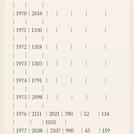
│      │          │
│1970│2616  │    │        │        │            │          
│      │          │
│1971│1550  │    │        │        │            │          
│      │          │
│1972│1318  │    │        │        │            │          
│      │          │
│1973│1303  │    │        │        │            │          
│      │          │
│1974│1791  │    │        │        │            │          
│      │          │
│1975│2098  │    │        │        │            │          
│      │          │
│1976│2111  │2021│780     │52      │134         
│          │      │1055      │
│1977│2038  │2107│990     │45      │119         