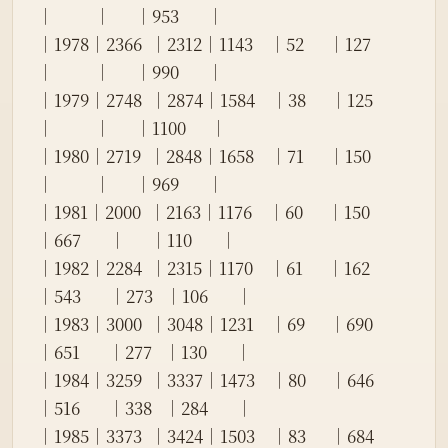
│          │      │953       │
│1978│2366  │2312│1143    │52      │127         
│          │      │990       │
│1979│2748  │2874│1584    │38      │125         
│          │      │1100      │
│1980│2719  │2848│1658    │71      │150         
│          │      │969       │
│1981│2000  │2163│1176    │60      │150         
│667       │      │110       │
│1982│2284  │2315│1170    │61      │162         
│543       │273   │106       │
│1983│3000  │3048│1231    │69      │690         
│651       │277   │130       │
│1984│3259  │3337│1473    │80      │646         
│516       │338   │284       │
│1985│3373  │3424│1503    │83      │684         