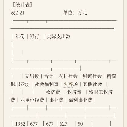
〖统计表〗
表2-21                                  单位：万元
┌──┬───┬──────────────
─────────────────────┐
│年份│
银行
  │实际支出数                                                            
│
│    │      
├──┬────┬────┬──────┬─
────┬───┬─────┤
│    │支出数│合计│农村社会│城镇社会│精简
退职老弱│社会福利事│
火葬
场│其他社会  │
│    │      │    │救济费  │救济费  │残职工救济
费│业单位经费│事业费│福利事业费│
├──┼───┼──┼────┼────┼─
─────┼─────┼───┼─────┤
│1952│677   │677 │627     │50      │            │          