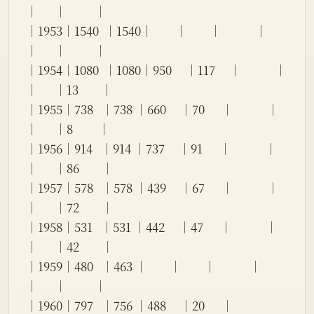
│      │          │
│1953│1540  │1540│        │        │            │          
│      │          │
│1954│1080  │1080│950     │117     │            │          
│      │13        │
│1955│738   │738 │660     │70      │            │          
│      │8         │
│1956│914   │914 │737     │91      │            │          
│      │86        │
│1957│578   │578 │439     │67      │            │          
│      │72        │
│1958│531   │531 │442     │47      │            │          
│      │42        │
│1959│480   │463 │        │        │            │          
│      │          │
│1960│797   │756 │488     │20      │            