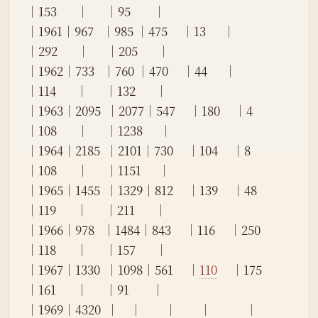
│153       │      │95        │
│1961│967   │985 │475     │13      │            
│292       │      │205       │
│1962│733   │760 │470     │44      │            
│114       │      │132       │
│1963│2095  │2077│547     │180     │4           
│108       │      │1238      │
│1964│2185  │2101│730     │104     │8           
│108       │      │1151      │
│1965│1455  │1329│812     │139     │48          
│119       │      │211       │
│1966│978   │1484│843     │116     │250         
│118       │      │157       │
│1967│1330  │1098│561     │
110
     │175         
│161       │      │91        │
│1969│4320  │    │        │        │            │          