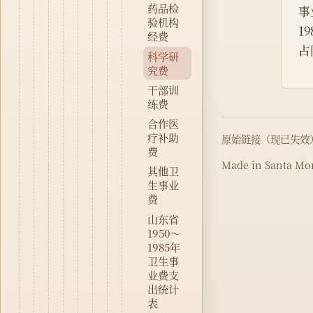
药品检
事
验机构
1
经费
占
科学研
究费
干部训
练费
合作医
疗补助
原始链接（现已失效
费
Made in Santa Mon
其他卫
生事业
费
山东省
1950～
1985年
卫生事
业费支
出统计
表