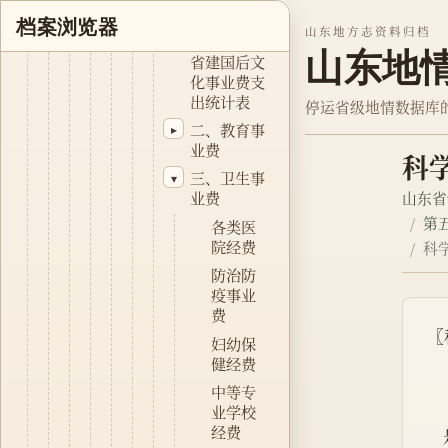
一、文化事
档案浏览器
山东地方志资料归档
业费 山东
山东地
省建国后文
化事业费支
出统计表
停运省级地情数据库
二、教育事
▸
业费
科
三、卫生事
▾
山东省
业费
第
各类医
院经费
科
防治防
疫事业
费
〖
妇幼保
健经费
中等专
业学校
经费