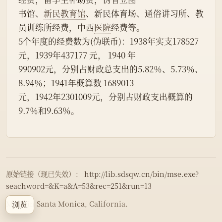
书馆、
新民教育馆
、新民体育场、通俗讲习所、教
员训练所经费，中西
医院
经费等。
5个年度的经费数为(伪联币)：1938年实支178527
元，1939年437177 元， 1940 年
990902元，分别占财政总支出的5.82％、5.73％、
8.94％；1941年概算数 1689013
元，1942年2301009元，分别占财政支出概算的
9.7％和9.63％。
原始链接（现已失效）：
http://lib.sdsqw.cn/bin/mse.exe?
seachword=&K=a&A=53&rec=251&run=13
Made in Santa Monica, California.
浏览