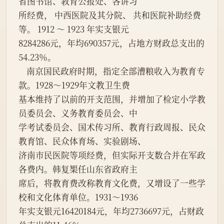
省图书馆、教育公报处、各讲习
所经费， 中西医院及其分院、 共和医院补助经费
等。 1912 ～ 1923 年实支银元
8284286元，年均690357元，占地方财政总支出的
54.23％。
    南京国民政府时期，指定全部漕粮收入为教育专
款。1928～1929年文教卫生费
基本维持了以前的开支范围，并增加了检定小学教
员委员会、义务教育委员会、中
学考试委员会、国术传习所、教育行政周报、民众
教育馆、民众体育场、实验剧场、
济南市民医院等项经费，但实际开支数合并在军政
各费内。韩复榘任山东省政府主
席后，将教育费改称教育文化费，又增设了一些学
校和文化体育单位。1931～1936
年实支银元16420184元，年均2736697元，占财政