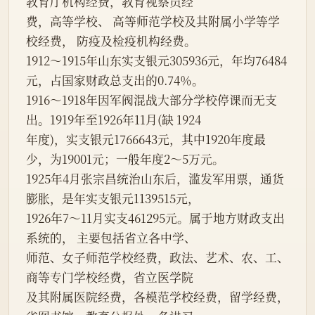
教育厅机构经费，教育视察员经
费，高等学校、 高等师范学校及其附属小学等学
校经费， 防疫及检疫机构经费。
1912～1915年山东实支银元305936元，年均76484
元，占国家财政总支出的0.74％。
1916～1918年因军阀混战大部分学校停课而无支
出。1919年至1926年11月(缺 1924
年度)，实支银元1766643元，其中1920年度最
少，为19001元；一般年度2～5万元。
1925年4月张宗昌统治山东后，滥发军用票，通货
膨胀，是年实支银元1139515元，
1926年7～11月实支461295元。属于地方财政支出
系统的， 主要包括省立各中学、
师范、女子师范学校经费，政法、艺术、农、工、
商等专门学校经费，省立医学院
及其附属医院经费，各模范学校经费，留学经费，