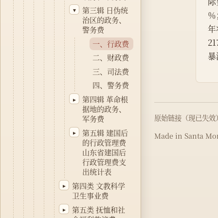
际
第三辑 日伪统
▾
％
治区的政务、
年
警务费
2
一、行政费
暴
二、财政费
三、司法费
四、警务费
第四辑 革命根
▸
据地的政务、
原始链接（现已失效
军务费
第五辑 建国后
▸
Made in Santa Mon
的行政管理费
山东省建国后
行政管理费支
出统计表
第四类 文教科学
▸
卫生事业费
第五类 抚恤和社
▸