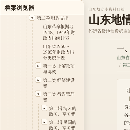
概述
▸
档案浏览器
第一卷 财政收入
山东地方志资料归档
▸
山东地
第二卷 财政支出
▾
山东革命根据地
停运省级地情数据库
1948、1949年财
政支出统计表
一
山东省1950～
1985年财政支出
山东省
分类统计表
第
第一类 上解款项
▸
与协款
第二类 经济建设
▸
费
〖
第三类 行政管理
▾
费
费
第一辑 清末的
▸
政务、军务费
各
第二辑 民国的
▸
的
政务、军务费