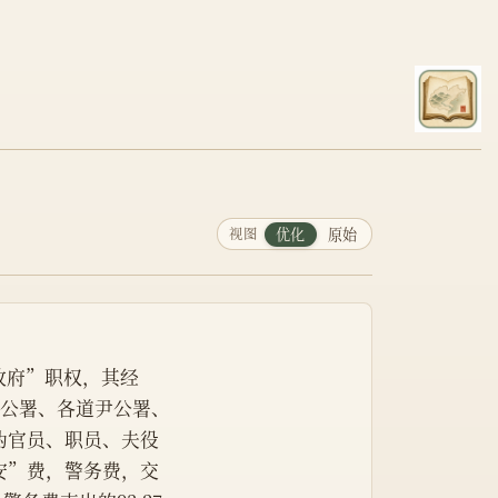
视图
优化
原始
〗
政府”职权，其经
南
公署、各道尹公署、
伪官员、职员、夫役
安”费，警务费，交