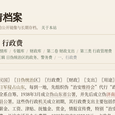
情档案
的公开镜像与长期存档。
关于本站
、行政费
情库
专题库
财政库
第二卷 财政支出
第三类 行政管理费
三辑 日伪统治区的政务、警务费
一、行政费
民国
〗〖
日伪统治
区〗〖行政费〗〖财政〗〖支出〗〖用途
日军侵占山东
，每到一地，先组织伪“治安
维持会
”代行“
全系自筹。1938年3月成立
伪山东省公署
，并先后成立伪
济
县公署
。这些伪行政
机关
成立初期，其行政费支出主要包括
薪金、工资、津贴、抚恤金、赏金，情报宣传费，特别“治