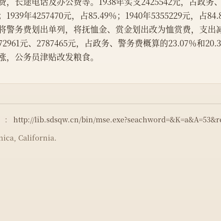
费，长途电话及办公费等。1938年实支2425542元，占政务、
；1939年4257470元，占85.49％；1940年5355229元，占84.
将警务费划出单列，将抚恤金、赏金划出改为恤赏费，支出
172961元、2787465元，占政务、警务费概算的23.07％和20.
涨，公务员津贴改发粮食。
）：
http://lib.sdsqw.cn/bin/mse.exe?seachword=&K=a&A=53&
ica, California.