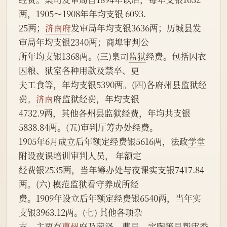
两，1905～1908年年均支银 6093.
25两；
济南府
发审局年均支银3636两；历城县发
审局年均支银2340两；商埠审判公
所年均支银1368两。(三)臬司
监狱
经费。包括囚衣
囚粮、狱室各种用款及禁卒、更
夫工食等，年均支银5390两。(四)各府州县监狱经
费。
济南
府监狱经费，年均支银
4732.9两，其他各州县监狱经费，年均共支银
5838.84两。(五)审判厅筹办处经费。
1905年6月成立后年额定经费银5616两，法政
学堂
附设夜课培训审判人员， 年额定
经费银2535两，当年筹办处与夜课实支银7417.84
两。(六) 模范监狱看守养成所经
费。1909年设立后年额定经费银6540两，当年实
支银3963.12两。(七) 其他各项杂
支。主要有
曹州
府及菏泽、曹县、定陶等县帮审委