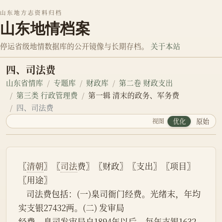
山东地方志资料归档
山东地情档案
停运省级地情数据库的公开镜像与长期存档。
关于本站
四、司法费
山东省情库
专题库
财政库
第二卷 财政支出
第三类 行政管理费
第一辑 清末的政务、军务费
四、司法费
视图
优化
原始
〖
清朝
〗〖
司法
费〗〖财政〗〖支出〗〖项目〗
〖用途〗
    司法费包括：(一)臬司衙门经费。光绪末，年均
实支银27432两。(二) 发审局
经费。臬司发审局自1894年以后，每年支银1632