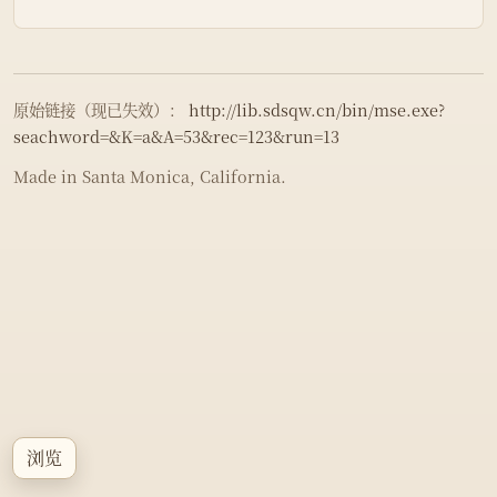
原始链接（现已失效）：
http://lib.sdsqw.cn/bin/mse.exe?
seachword=&K=a&A=53&rec=123&run=13
Made in Santa Monica, California.
浏览